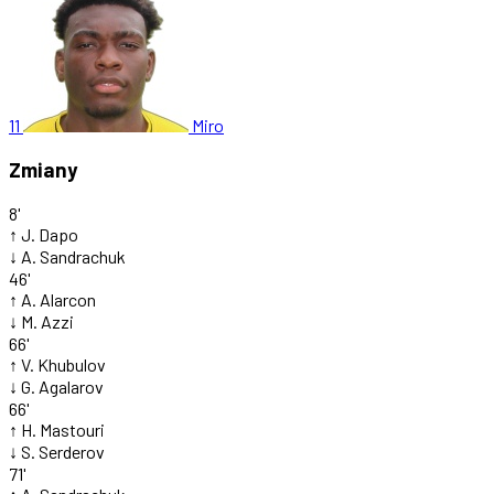
11
Miro
Zmiany
8'
↑
J. Dapo
↓
A. Sandrachuk
46'
↑
A. Alarcon
↓
M. Azzi
66'
↑
V. Khubulov
↓
G. Agalarov
66'
↑
H. Mastouri
↓
S. Serderov
71'