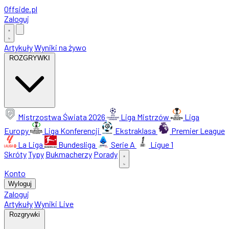
Offside
.
pl
Zaloguj
Artykuły
Wyniki na żywo
ROZGRYWKI
Mistrzostwa Świata 2026
Liga Mistrzów
Liga
Europy
Liga Konferencji
Ekstraklasa
Premier League
La Liga
Bundesliga
Serie A
Ligue 1
Skróty
Typy
Bukmacherzy
Porady
Konto
Wyloguj
Zaloguj
Artykuły
Wyniki Live
Rozgrywki