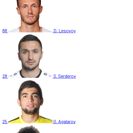
88
D. Lesovoy
28
S. Serderov
25
G. Agalarov