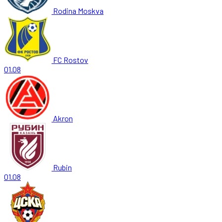
Rodina Moskva
FC Rostov
01.08
Akron
Rubin
01.08