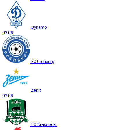
Dynamo
02.08
FC Orenburg
Zenit
02.08
FC Krasnodar