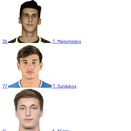
39
T. Magomedov
77
T. Sundukov
14
A. Akaev