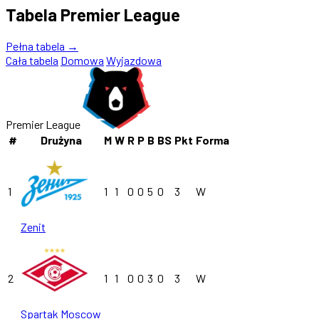
Tabela Premier League
Pełna tabela →
Cała tabela
Domowa
Wyjazdowa
Premier League
#
Drużyna
M
W
R
P
B
BS
Pkt
Forma
1
1
1
0
0
5
0
3
W
Zenit
2
1
1
0
0
3
0
3
W
Spartak Moscow