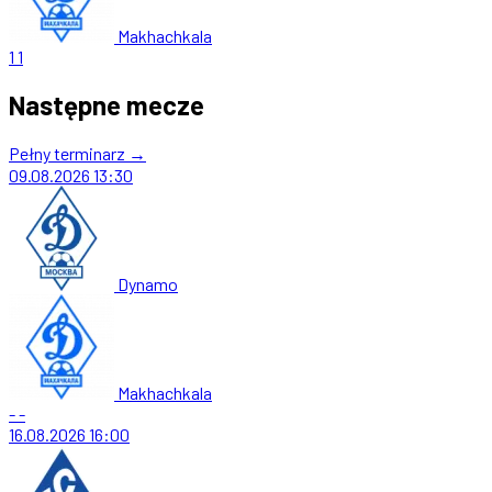
Makhachkala
1
1
Następne mecze
Pełny terminarz →
09.08.2026
13:30
Dynamo
Makhachkala
-
-
16.08.2026
16:00