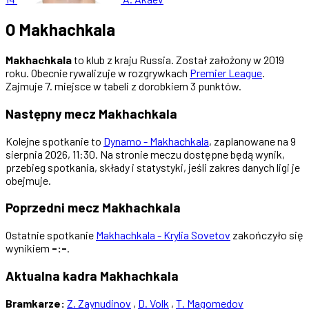
O Makhachkala
Makhachkala
to klub z kraju Russia. Został założony w 2019
roku. Obecnie rywalizuje w rozgrywkach
Premier League
.
Zajmuje 7. miejsce w tabeli z dorobkiem 3 punktów.
Następny mecz Makhachkala
Kolejne spotkanie to
Dynamo - Makhachkala
, zaplanowane na 9
sierpnia 2026, 11:30. Na stronie meczu dostępne będą wynik,
przebieg spotkania, składy i statystyki, jeśli zakres danych ligi je
obejmuje.
Poprzedni mecz Makhachkala
Ostatnie spotkanie
Makhachkala - Krylia Sovetov
zakończyło się
wynikiem
-:-
.
Aktualna kadra Makhachkala
Bramkarze:
Z. Zaynudinov
,
D. Volk
,
T. Magomedov