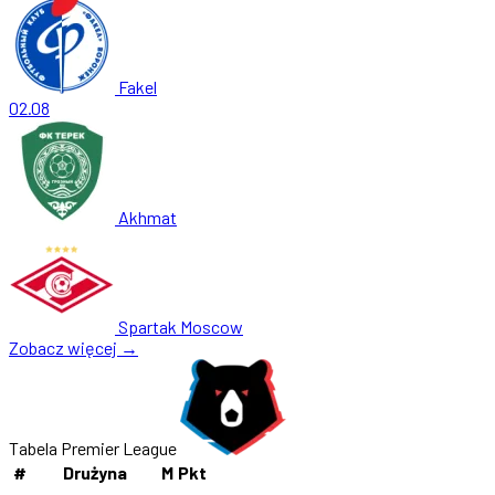
Fakel
02.08
Akhmat
Spartak Moscow
Zobacz więcej →
Tabela Premier League
#
Drużyna
M
Pkt