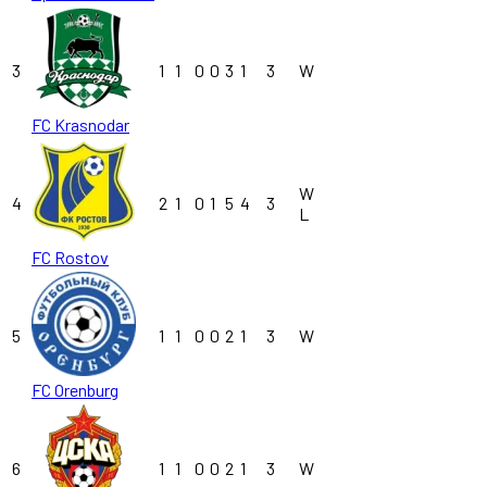
3
1
1
0
0
3
1
3
W
FC Krasnodar
W
4
2
1
0
1
5
4
3
L
FC Rostov
5
1
1
0
0
2
1
3
W
FC Orenburg
6
1
1
0
0
2
1
3
W