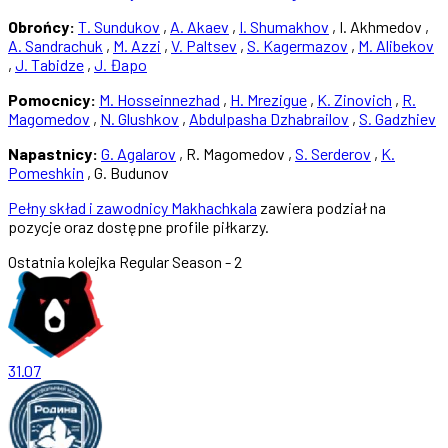
Obrońcy:
T. Sundukov
,
A. Akaev
,
I. Shumakhov
, I. Akhmedov ,
A. Sandrachuk
,
M. Azzi
,
V. Paltsev
,
S. Kagermazov
,
M. Alibekov
,
J. Tabidze
,
J. Đapo
Pomocnicy:
M. Hosseinnezhad
,
H. Mrezigue
,
K. Zinovich
,
R.
Magomedov
,
N. Glushkov
,
Abdulpasha Dzhabrailov
,
S. Gadzhiev
Napastnicy:
G. Agalarov
, R. Magomedov ,
S. Serderov
,
K.
Pomeshkin
, G. Budunov
Pełny skład i zawodnicy Makhachkala
zawiera podział na
pozycje oraz dostępne profile piłkarzy.
Ostatnia kolejka
Regular Season - 2
31.07