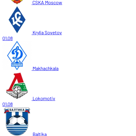
CSKA Moscow
Krylia Sovetov
01.08
Makhachkala
Lokomotiv
01.08
Baltika