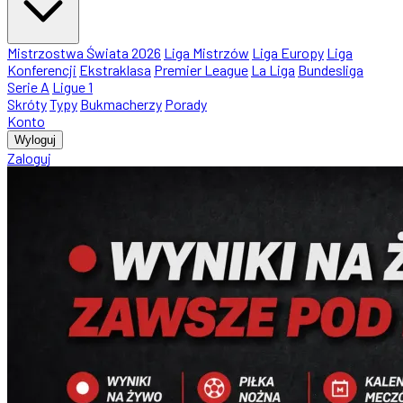
Mistrzostwa Świata 2026
Liga Mistrzów
Liga Europy
Liga
Konferencji
Ekstraklasa
Premier League
La Liga
Bundesliga
Serie A
Ligue 1
Skróty
Typy
Bukmacherzy
Porady
Konto
Wyloguj
Zaloguj