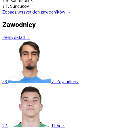
↑
A. Sandrachuk
↓
T. Sundukov
Zobacz wszystkich zawodników →
Zawodnicy
Pełny skład →
36
Z. Zaynudinov
27
D. Volk