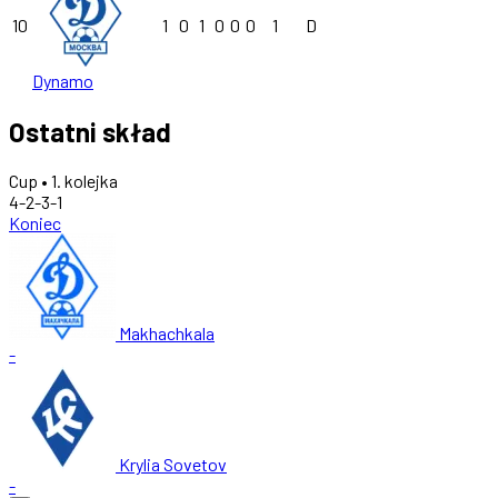
10
1
0
1
0
0
0
1
D
Dynamo
Ostatni skład
Cup • 1. kolejka
4-2-3-1
Koniec
Makhachkala
-
Krylia Sovetov
-