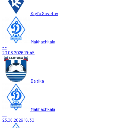
Krylia Sovetov
Makhachkala
-
-
20.08.2026
19:45
Baltika
Makhachkala
-
-
23.08.2026
16:30