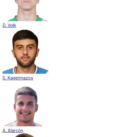
D. Volk
S. Kagermazov
A. Alarcón