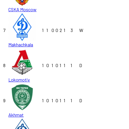
CSKA Moscow
7
1
1
0
0
2
1
3
W
Makhachkala
8
1
0
1
0
1
1
1
D
Lokomotiv
9
1
0
1
0
1
1
1
D
Akhmat