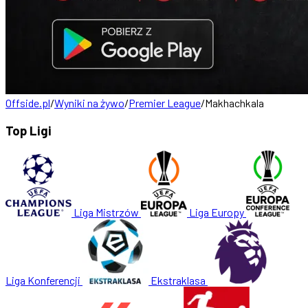
Offside.pl
/
Wyniki na żywo
/
Premier League
/
Makhachkala
Top Ligi
Liga Mistrzów
Liga Europy
Liga Konferencji
Ekstraklasa