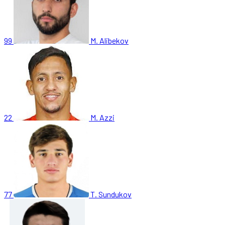
99
M. Alibekov
22
M. Azzi
77
T. Sundukov