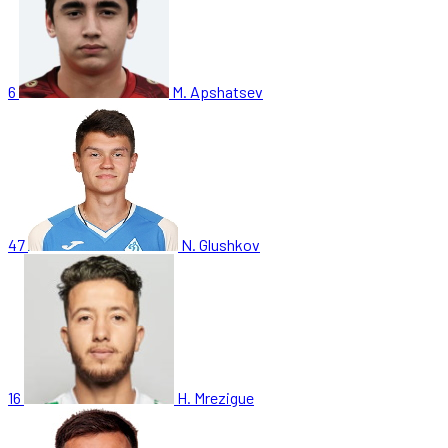
6
M. Apshatsev
47
N. Glushkov
16
H. Mrezigue