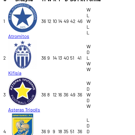
W
L
1
36
12
10
14
49
42
46
W
L
L
Atromitos
W
D
2
36
9
14
13
40
51
41
L
W
W
Kifisia
W
D
3
36
8
12
16
36
49
36
W
D
W
Asteras Tripolis
L
D
4
36
9
9
18
35
51
36
D