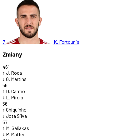
7
K. Fortounis
Zmiany
46'
↑
J. Roca
↓
G. Martins
56'
↑
D. Carmo
↓
L. Pirola
56'
↑
Chiquinho
↓
Jota Silva
57'
↑
M. Saliakas
↓
P. Maffeo