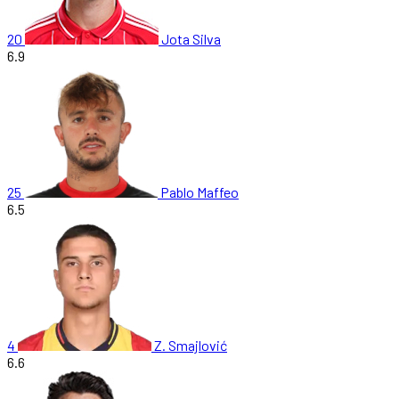
20
Jota Silva
6.9
25
Pablo Maffeo
6.5
4
Z. Smajlović
6.6