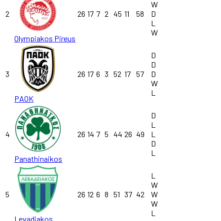
W
2
26
17
7
2
45
11
58
D
L
W
Olympiakos Pireus
D
D
3
26
17
6
3
52
17
57
D
W
L
PAOK
D
L
4
26
14
7
5
44
26
49
L
D
L
Panathinaikos
L
W
5
26
12
6
8
51
37
42
W
W
L
Levadiakos