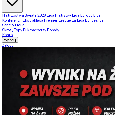
Mistrzostwa Świata 2026
Liga Mistrzów
Liga Europy
Liga
Konferencji
Ekstraklasa
Premier League
La Liga
Bundesliga
Serie A
Ligue 1
Skróty
Typy
Bukmacherzy
Porady
Konto
Wyloguj
Zaloguj