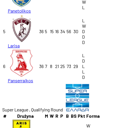
W
L
Panetolikos
L
W
5
36
5
15
16
34
56
30
D
D
D
Larisa
L
D
6
36
7
8
21
25
73
29
L
L
D
Panserraikos
Super League , Qualifying Round
#
Drużyna
M
W
R
P
B
BS
Pkt
Forma
W