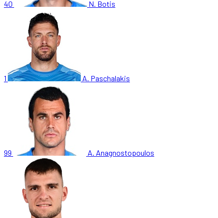
40
N. Botis
1
A. Paschalakis
99
A. Anagnostopoulos