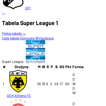
OFI
-
-
Tabela Super League 1
Pełna tabela →
Cała tabela
Domowa
Wyjazdowa
Super League
#
Drużyna
M
W
R
P
B
BS
Pkt
Forma
D
D
1
26
18
6
2
49
17
60
W
D
W
AEK Athens FC
D