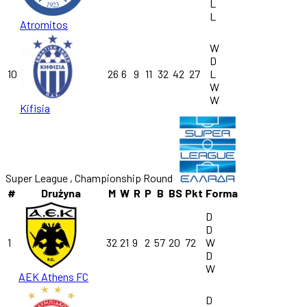
L
L
Atromitos
W
D
10
26
6
9
11
32
42
27
L
W
W
Kifisia
Super League , Championship Round
#
Drużyna
M
W
R
P
B
BS
Pkt
Forma
D
D
1
32
21
9
2
57
20
72
W
D
W
AEK Athens FC
D