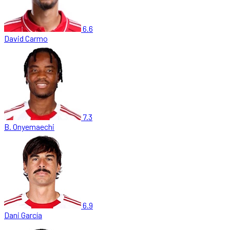
6.6
David Carmo
7.3
B. Onyemaechi
6.9
Dani García