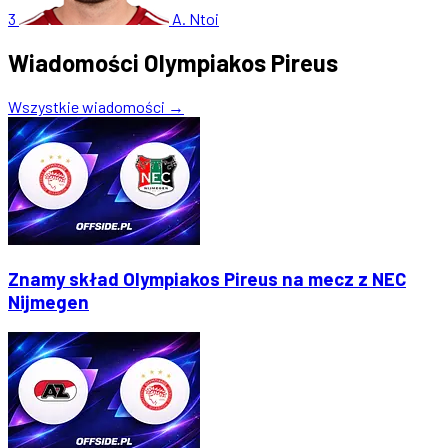
3
A. Ntoi
Wiadomości Olympiakos Pireus
Wszystkie wiadomości →
Znamy skład Olympiakos Pireus na mecz z NEC
Nijmegen