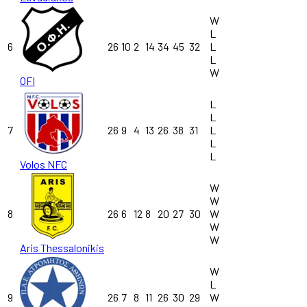
W
L
6
26
10
2
14
34
45
32
L
L
W
OFI
L
L
7
26
9
4
13
26
38
31
L
L
L
Volos NFC
W
W
8
26
6
12
8
20
27
30
W
W
W
Aris Thessalonikis
W
L
9
26
7
8
11
26
30
29
W