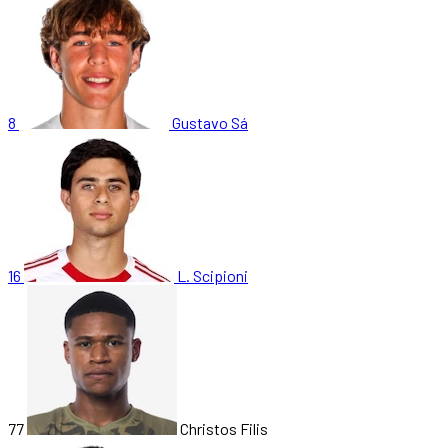
8
Gustavo Sá
16
L. Scipioni
77
Christos Filis