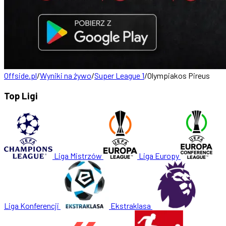
Offside.pl
/
Wyniki na żywo
/
Super League 1
/
Olympiakos Pireus
Top Ligi
Liga Mistrzów
Liga Europy
Liga Konferencji
Ekstraklasa