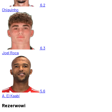
6.2
Chiquinho
6.3
Joel Roca
5.6
A. El Kaabi
Rezerwowi