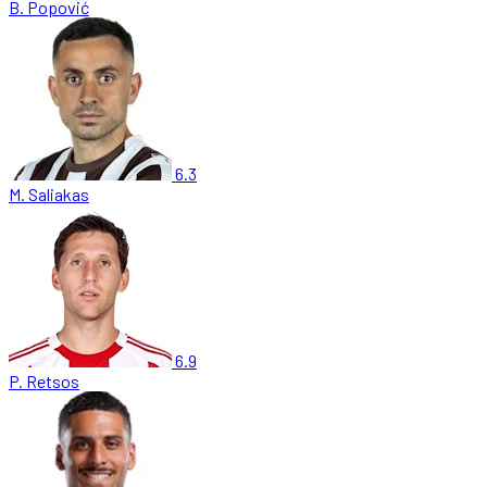
B. Popović
6.3
M. Saliakas
6.9
P. Retsos