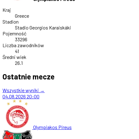
Kraj
Greece
Stadion
Stadio Georgios Karaiskáki
Pojemność
33296
Liczba zawodników
41
Średni wiek
26.1
Ostatnie mecze
Wszystkie wyniki →
04.08.2026
20:00
Olympiakos Pireus