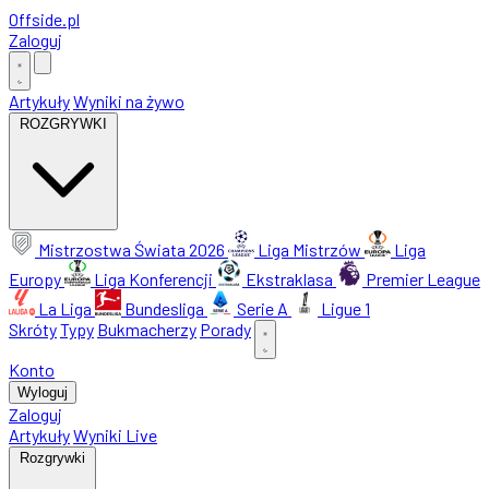
Offside
.
pl
Zaloguj
Artykuły
Wyniki na żywo
ROZGRYWKI
Mistrzostwa Świata 2026
Liga Mistrzów
Liga
Europy
Liga Konferencji
Ekstraklasa
Premier League
La Liga
Bundesliga
Serie A
Ligue 1
Skróty
Typy
Bukmacherzy
Porady
Konto
Wyloguj
Zaloguj
Artykuły
Wyniki Live
Rozgrywki