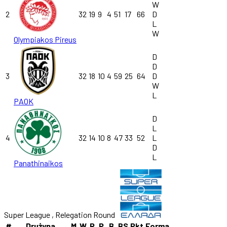
W
2
32
19
9
4
51
17
66
D
L
W
Olympiakos Pireus
D
D
3
32
18
10
4
59
25
64
D
W
L
PAOK
D
L
4
32
14
10
8
47
33
52
L
D
L
Panathinaikos
Super League , Relegation Round
#
Drużyna
M
W
R
P
B
BS
Pkt
Forma