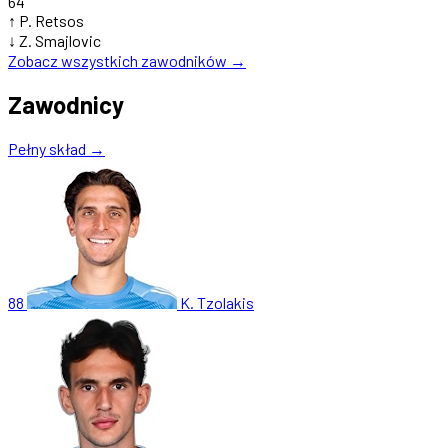
64'
↑
P. Retsos
↓
Z. Smajlovic
Zobacz wszystkich zawodników →
Zawodnicy
Pełny skład →
88
K. Tzolakis