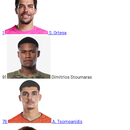
1
S. Ortega
91
Dimitrios Stournaras
76
A. Tsompanidis