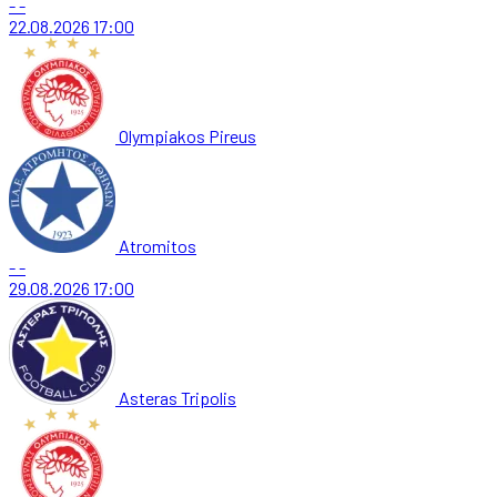
-
-
22.08.2026
17:00
Olympiakos Pireus
Atromitos
-
-
29.08.2026
17:00
Asteras Tripolis