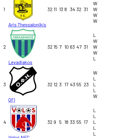
W
1
32
11
13
8
34
32
31
W
W
W
Aris Thessalonikis
L
W
2
32
15
7
10
63
47
31
W
W
L
Levadiakos
W
L
3
32
12
3
17
43
55
23
L
L
W
OFI
L
L
4
32
9
5
18
33
55
17
L
L
L
Volos NFC