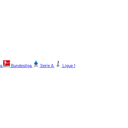
ga
Bundesliga
Serie A
Ligue 1