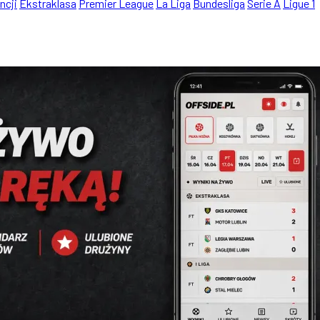
ncji
Ekstraklasa
Premier League
La Liga
Bundesliga
Serie A
Ligue 1