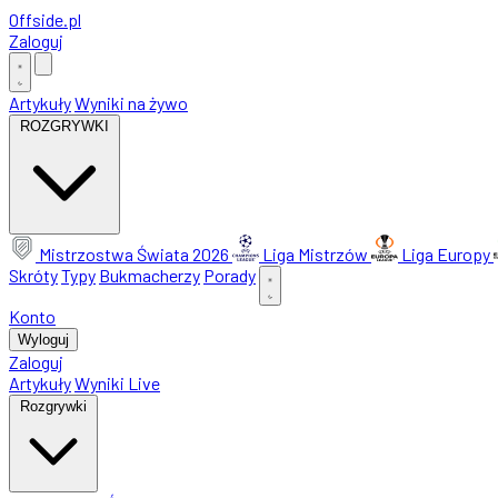
Offside
.
pl
Zaloguj
Artykuły
Wyniki na żywo
ROZGRYWKI
Mistrzostwa Świata 2026
Liga Mistrzów
Liga Europy
Skróty
Typy
Bukmacherzy
Porady
Konto
Wyloguj
Zaloguj
Artykuły
Wyniki Live
Rozgrywki