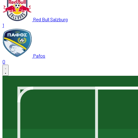
Red Bull Salzburg
1
Pafos
0