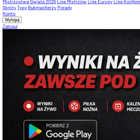
Mistrzostwa Świata 2026
Liga Mistrzów
Liga Europy
Liga Konfere
Skróty
Typy
Bukmacherzy
Porady
Konto
Wyloguj
Zaloguj