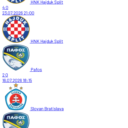
HNK Hajduk Split
4
0
23.07.2026
21:00
HNK Hajduk Split
Pafos
2
0
16.07.2026
18:15
Slovan Bratislava