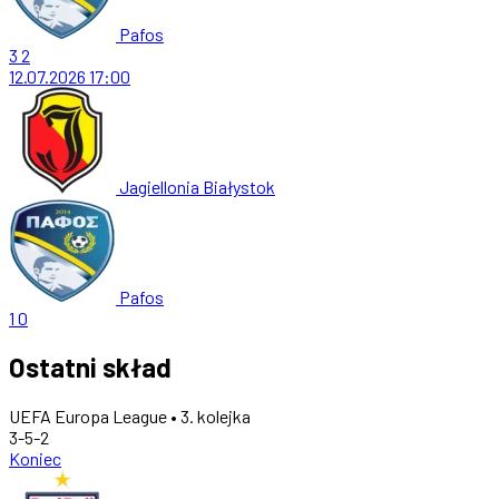
Pafos
3
2
12.07.2026
17:00
Jagiellonia Białystok
Pafos
1
0
Ostatni skład
UEFA Europa League • 3. kolejka
3-5-2
Koniec