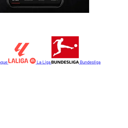
ague
La Liga
Bundesliga