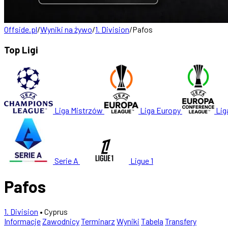
Offside.pl
/
Wyniki na żywo
/
1. Division
/
Pafos
Top Ligi
Liga Mistrzów
Liga Europy
Lig
Serie A
Ligue 1
Pafos
1. Division
• Cyprus
Informacje
Zawodnicy
Terminarz
Wyniki
Tabela
Transfery