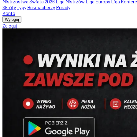
Mistrzostwa Świata 2026
Liga Mistrzów
Liga Europy
Liga Konfere
Skróty
Typy
Bukmacherzy
Porady
Konto
Wyloguj
Zaloguj