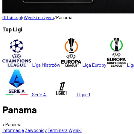
Offside.pl
/
Wyniki na żywo
/
Panama
Top Ligi
Liga Mistrzów
Liga Europy
Lig
Serie A
Ligue 1
Panama
• Panama
Informacje
Zawodnicy
Terminarz
Wyniki