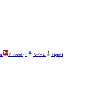
ga
Bundesliga
Serie A
Ligue 1