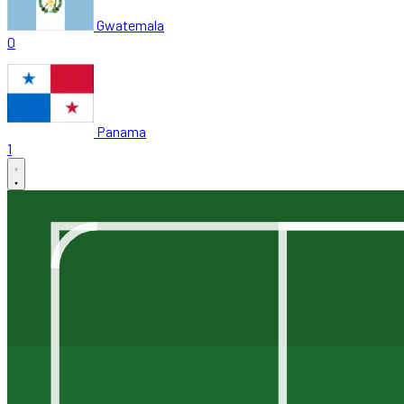
Gwatemala
0
Panama
1