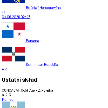
Bośnia i Hercegowina
1
1
04.06.2026
02:45
Panama
Dominican Republic
4
2
Ostatni skład
CONCACAF Gold Cup • 2. kolejka
4-2-3-1
Koniec