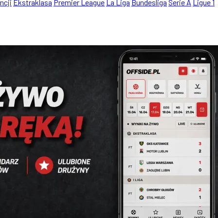
ncji
Ekstraklasa
Premier League
La Liga
Bundesliga
Serie A
Ligue 1