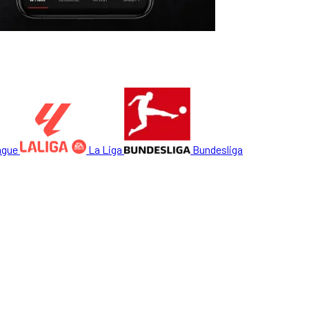
ague
La Liga
Bundesliga