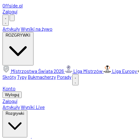
Offside
.
pl
Zaloguj
Artykuły
Wyniki na żywo
ROZGRYWKI
Mistrzostwa Świata 2026
Liga Mistrzów
Liga Europy
Skróty
Typy
Bukmacherzy
Porady
Konto
Wyloguj
Zaloguj
Artykuły
Wyniki Live
Rozgrywki