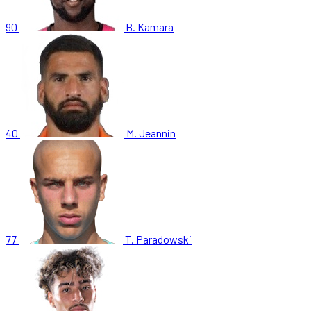
90
B. Kamara
40
M. Jeannin
77
T. Paradowski