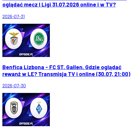
oglądać mecz I Ligi 31.07.2026 online i w TV?
2026-07-31
Benfica Lizbona - FC ST. Gallen. Gdzie oglądać
rewanż w LE? Transmisja TV i online (30.07, 21:00)
2026-07-30