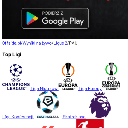
Offside.pl
/
Wyniki na żywo
/
Ligue 2
/
PAU
Top Ligi
Liga Mistrzów
Liga Europy
Liga Konferencji
Ekstraklasa