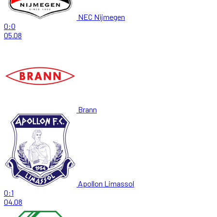
NEC Nijmegen
0:0
05.08
Brann
Apollon Limassol
0:1
04.08