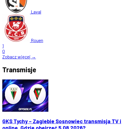
Laval
Rouen
1
0
Zobacz więcej →
Transmisje
GKS Tychy – Zaglebie Sosnowiec transmisja TV i
online. Gdzie obejrzeć 5.08.2026?