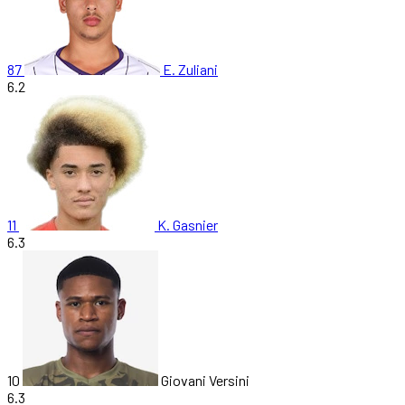
87
E. Zuliani
6.2
11
K. Gasnier
6.3
10
Giovani Versini
6.3