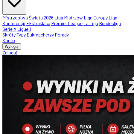
Mistrzostwa Świata 2026
Liga Mistrzów
Liga Europy
Liga
Konferencji
Ekstraklasa
Premier League
La Liga
Bundesliga
Serie A
Ligue 1
Skróty
Typy
Bukmacherzy
Porady
Konto
Wyloguj
Zaloguj