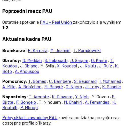
Poprzedni mecz PAU
Ostatnie spotkanie
PAU - Real Unión
zakończyło się wynikiem
1:2
.
Aktualna kadra PAU
Bramkarze:
B. Kamara
,
M. Jeannin
,
T. Paradowski
Obrońcy:
D. Meddah
,
S. Lebouath
,
J. Gaspar
,
O. Kanté
,
T.
Koudou
,
J. Obiang
, M. Sylla ,
X. Kouassi
,
J. Kalulu
,
J. Ruiz
,
K.
Boto
,
A. Ahoussou
Pomocnicy:
T. Gomes
,
C. Darribère
,
S. Beusnard
,
I. Mohamed
,
A. Mille
,
A. Bobichon
,
M. Bangré
,
O. Ngom
,
J. Lopy
,
K. Gasnier
Napastnicy:
T. Arconte
,
K. Diawara
,
Y. Njoh
, M. Govou ,
P.
Djitte
,
F. Bongelo
, T. Nihouarn ,
M. Chahiri
,
A. Fernandes
,
K.
Boutaïb
,
P. Mboup
Pełny skład i zawodnicy PAU
zawiera podział na pozycje oraz
dostępne profile piłkarzy.