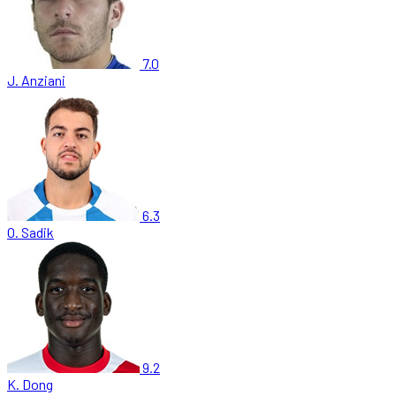
7.0
J. Anziani
6.3
O. Sadik
9.2
K. Dong