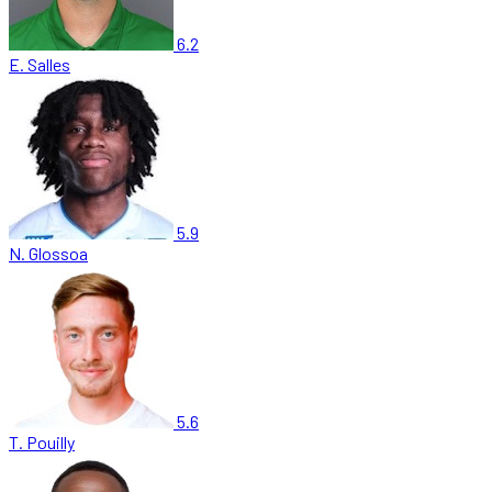
6.2
E. Salles
5.9
N. Glossoa
5.6
T. Pouilly