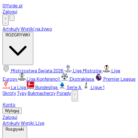
Offside
.
pl
Zaloguj
Artykuły
Wyniki na żywo
ROZGRYWKI
Mistrzostwa Świata 2026
Liga Mistrzów
Liga
Europy
Liga Konferencji
Ekstraklasa
Premier League
La Liga
Bundesliga
Serie A
Ligue 1
Skróty
Typy
Bukmacherzy
Porady
Konto
Wyloguj
Zaloguj
Artykuły
Wyniki Live
Rozgrywki