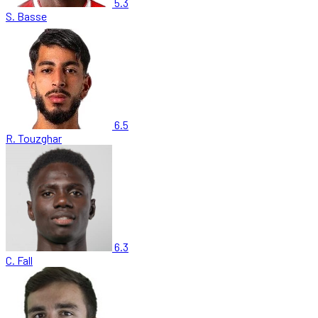
5.3
S. Basse
6.5
R. Touzghar
6.3
C. Fall