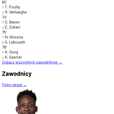
65'
↑
T. Pouilly
↓
R. Verhaeghe
74'
↑
S. Basse
↓
E. Zuliani
75'
↑
N. Glossoa
↓
S. Lebouath
78'
↑
K. Dong
↓
K. Gasnier
Zobacz wszystkich zawodników →
Zawodnicy
Pełny skład →