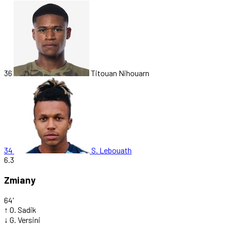
36
Titouan Nihouarn
34
S. Lebouath
6.3
Zmiany
64'
↑
O. Sadik
↓
G. Versini