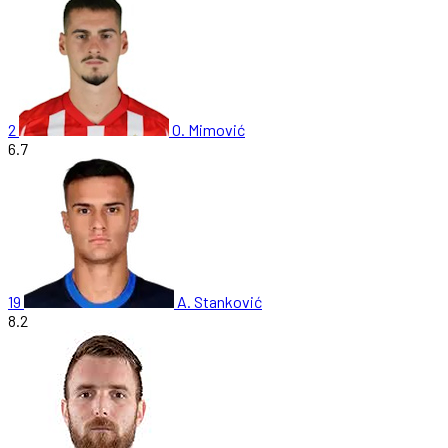
2
O. Mimović
6.7
19
A. Stanković
8.2