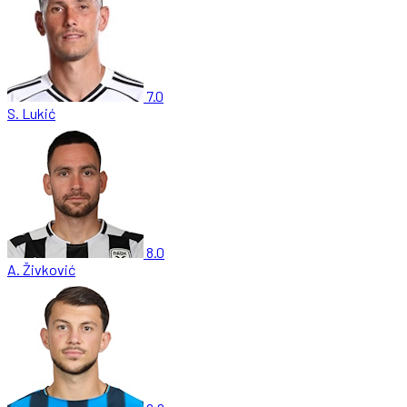
7.0
S. Lukić
8.0
A. Živković