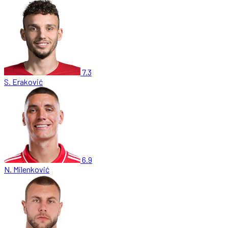
7.3
S. Eraković
6.9
N. Milenković