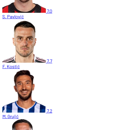
7.0
S. Pavlović
7.7
F. Kostić
7.2
M. Grujić