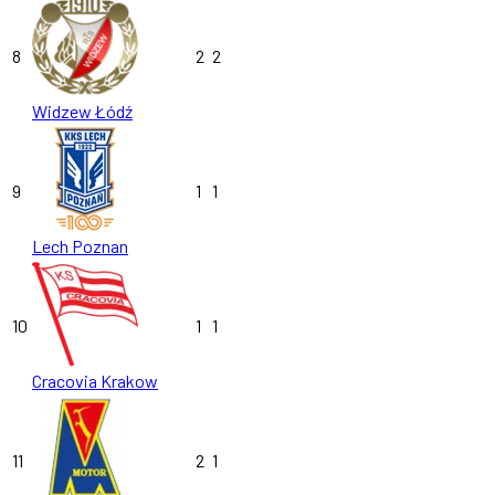
8
2
2
Widzew Łódź
9
1
1
Lech Poznan
10
1
1
Cracovia Krakow
11
2
1