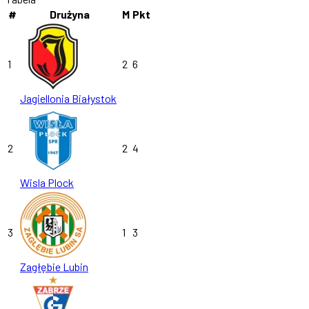
#
Drużyna
M
Pkt
1
2
6
Jagiellonia Białystok
2
2
4
Wisla Plock
3
1
3
Zagłębie Lubin