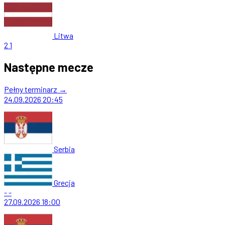
Litwa
2
1
Następne mecze
Pełny terminarz →
24.09.2026
20:45
Serbia
Grecja
-
-
27.09.2026
18:00