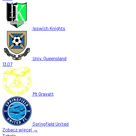
Ipswich Knights
Univ. Queensland
13.07
Mt Gravatt
Springfield United
Zobacz więcej →
Tabela