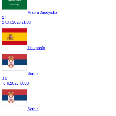
Arabia Saudyjska
2
1
27.03.2026
21:00
Hiszpania
Serbia
3
0
16.11.2025
18:00
Serbia