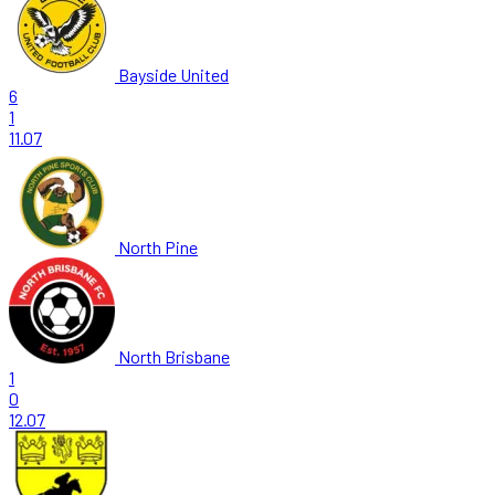
Bayside United
6
1
11.07
North Pine
North Brisbane
1
0
12.07