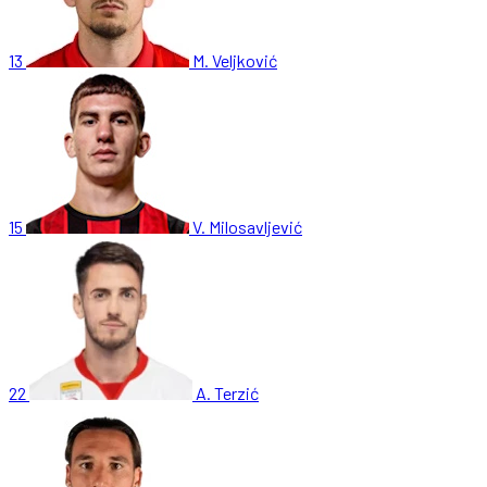
13
M. Veljković
15
V. Milosavljević
22
A. Terzić