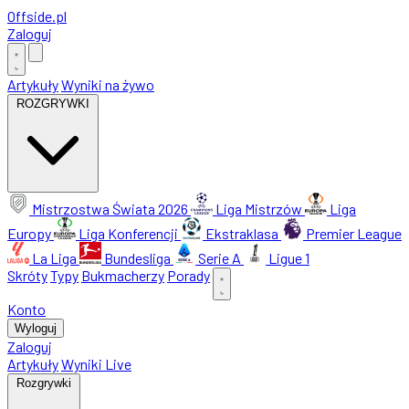
Offside
.
pl
Zaloguj
Artykuły
Wyniki na żywo
ROZGRYWKI
Mistrzostwa Świata 2026
Liga Mistrzów
Liga
Europy
Liga Konferencji
Ekstraklasa
Premier League
La Liga
Bundesliga
Serie A
Ligue 1
Skróty
Typy
Bukmacherzy
Porady
Konto
Wyloguj
Zaloguj
Artykuły
Wyniki Live
Rozgrywki