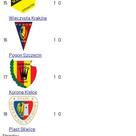
15
1
0
Wieczysta Kraków
16
1
0
Pogon Szczecin
17
1
0
Korona Kielce
18
1
0
Piast Gliwice
Strzelcy