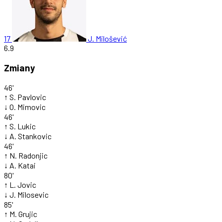
17
J. Milošević
6.9
Zmiany
46'
↑
S. Pavlovic
↓
O. Mimovic
46'
↑
S. Lukic
↓
A. Stankovic
46'
↑
N. Radonjic
↓
A. Katai
80'
↑
L. Jovic
↓
J. Milosevic
85'
↑
M. Grujic