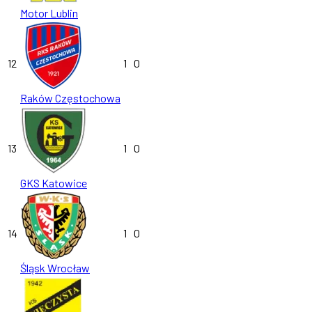
Motor Lublin
12
1
0
Raków Częstochowa
13
1
0
GKS Katowice
14
1
0
Śląsk Wrocław