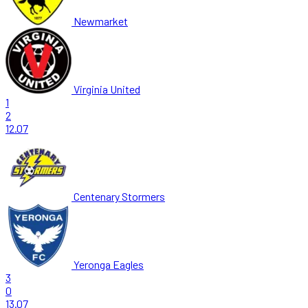
Newmarket
Virginia United
1
2
12.07
Centenary Stormers
Yeronga Eagles
3
0
13.07