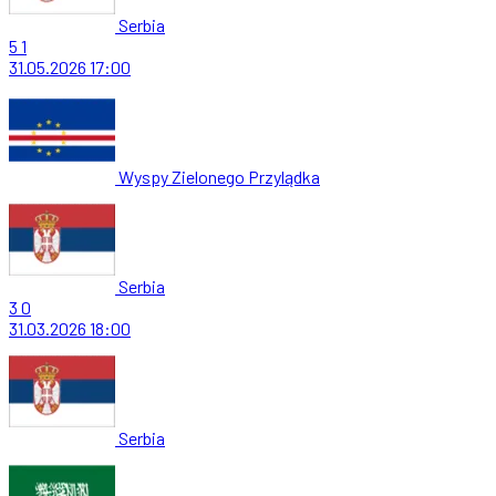
Serbia
5
1
31.05.2026
17:00
Wyspy Zielonego Przylądka
Serbia
3
0
31.03.2026
18:00
Serbia