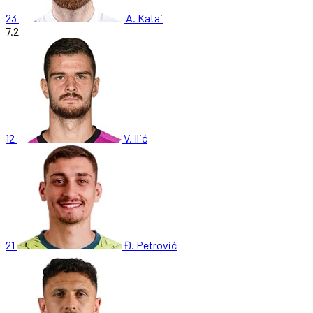
23
A. Katai
7.2
12
V. Ilić
21
Đ. Petrović