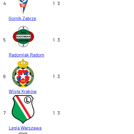
4
1
3
Gornik Zabrze
5
1
3
Radomiak Radom
6
1
3
Wisła Kraków
7
1
3
Legia Warszawa