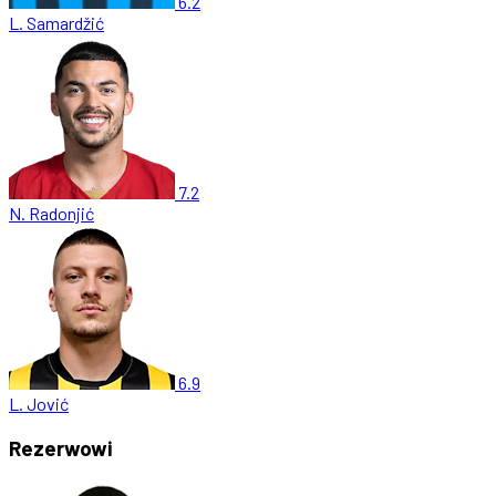
6.2
L. Samardžić
7.2
N. Radonjić
6.9
L. Jović
Rezerwowi