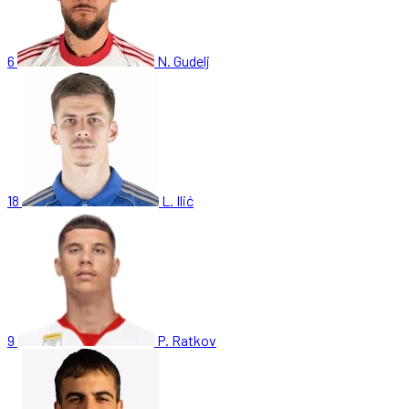
6
N. Gudelj
18
L. Ilić
9
P. Ratkov