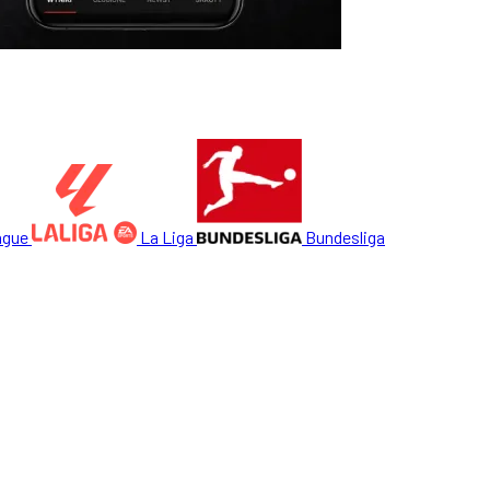
ague
La Liga
Bundesliga