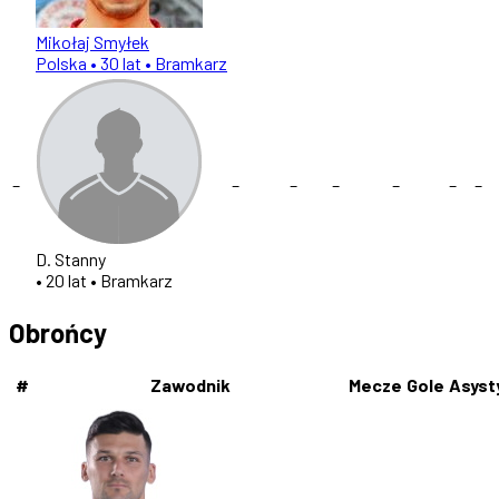
Mikołaj Smyłek
Polska
• 30 lat
• Bramkarz
–
–
–
–
–
–
–
D. Stanny
• 20 lat
• Bramkarz
Obrońcy
#
Zawodnik
Mecze
Gole
Asyst