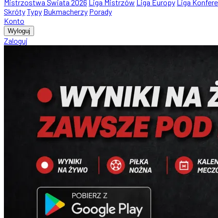
Mistrzostwa Świata 2026
Liga Mistrzów
Liga Europy
Liga Konfere
Skróty
Typy
Bukmacherzy
Porady
Konto
Wyloguj
Zaloguj