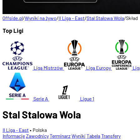
Offside.pl
/
Wyniki na żywo
/
II Liga - East
/
Stal Stalowa Wola
/
Skład
Top Ligi
Liga Mistrzów
Liga Europy
Lig
Serie A
Ligue 1
Stal Stalowa Wola
II Liga - East
• Polska
Informacje
Zawodnicy
Terminarz
Wyniki
Tabela
Transfery