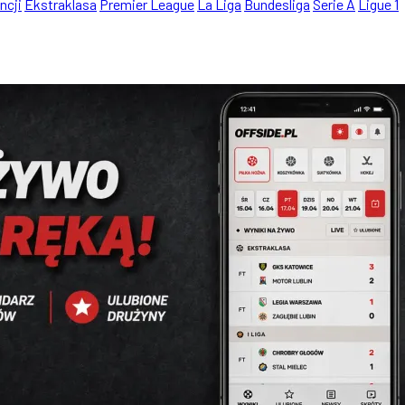
ncji
Ekstraklasa
Premier League
La Liga
Bundesliga
Serie A
Ligue 1