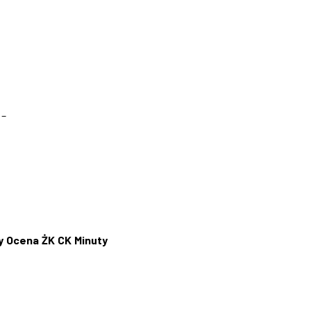
–
y
Ocena
ŻK
CK
Minuty