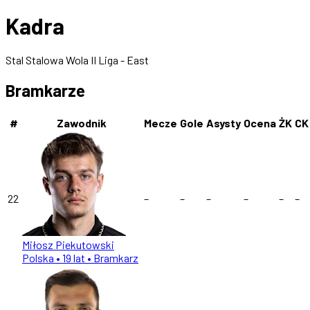
Kadra
Stal Stalowa Wola II Liga - East
Bramkarze
#
Zawodnik
Mecze
Gole
Asysty
Ocena
ŻK
CK
22
–
–
–
–
–
–
Miłosz Piekutowski
Polska
• 19 lat
• Bramkarz