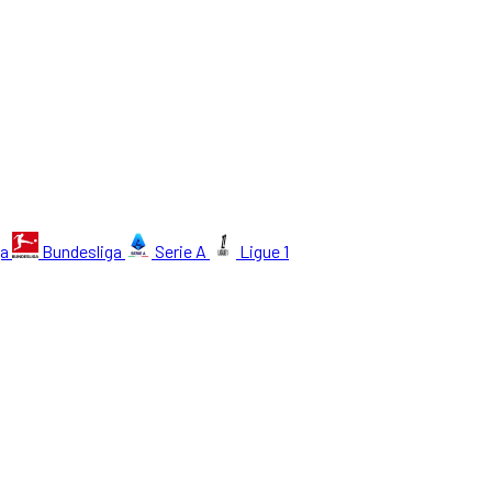
ga
Bundesliga
Serie A
Ligue 1