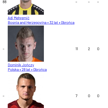
88
–
–
–
Adi Mehremić
Bosnia and Herzegovina
• 32 lat
• Obrońca
–
11
2
0
Dominik Jończy
Polska
• 28 lat
• Obrońca
–
7
0
0