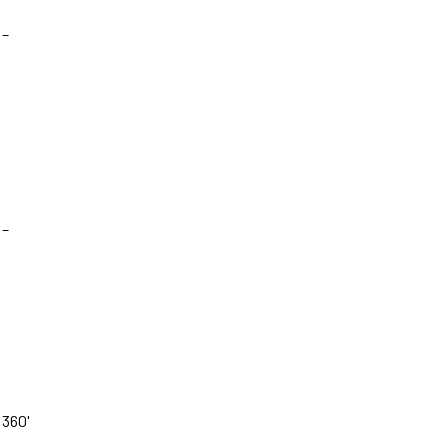
–
–
360'