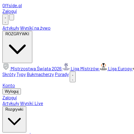
Offside
.
pl
Zaloguj
Artykuły
Wyniki na żywo
ROZGRYWKI
Mistrzostwa Świata 2026
Liga Mistrzów
Liga Europy
Skróty
Typy
Bukmacherzy
Porady
Konto
Wyloguj
Zaloguj
Artykuły
Wyniki Live
Rozgrywki