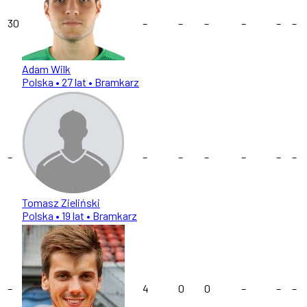
30
–
–
–
–
–
–
Adam Wilk
Polska
• 27 lat
• Bramkarz
–
–
–
–
–
–
–
Tomasz Zieliński
Polska
• 19 lat
• Bramkarz
–
4
0
0
–
–
–