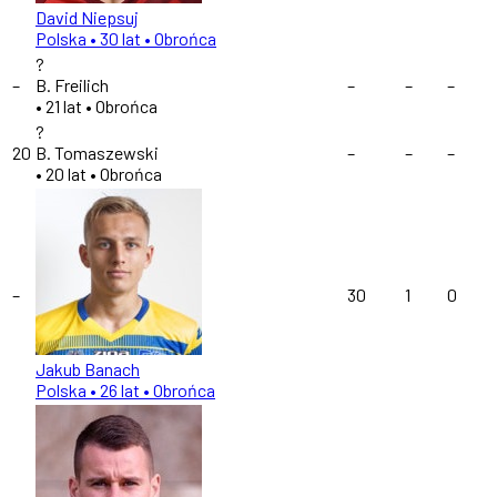
David Niepsuj
Polska
• 30 lat
• Obrońca
?
–
B. Freilich
–
–
–
• 21 lat
• Obrońca
?
20
B. Tomaszewski
–
–
–
• 20 lat
• Obrońca
–
30
1
0
Jakub Banach
Polska
• 26 lat
• Obrońca