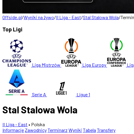
Offside.pl
/
Wyniki na żywo
/
II Liga - East
/
Stal Stalowa Wola
/
Termin
Top Ligi
Liga Mistrzów
Liga Europy
Lig
Serie A
Ligue 1
Stal Stalowa Wola
II Liga - East
• Polska
Informacje
Zawodnicy
Terminarz
Wyniki
Tabela
Transfery