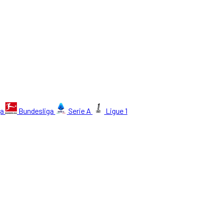
ga
Bundesliga
Serie A
Ligue 1