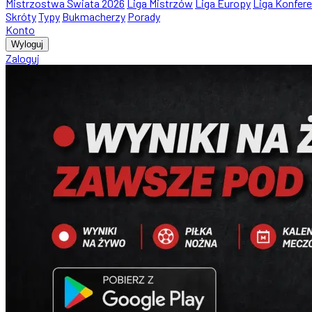
Mistrzostwa Świata 2026
Liga Mistrzów
Liga Europy
Liga Konfere
Skróty
Typy
Bukmacherzy
Porady
Konto
Wyloguj
Zaloguj