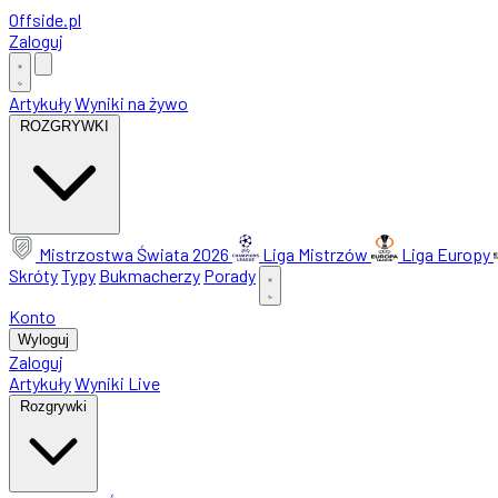
Offside
.
pl
Zaloguj
Artykuły
Wyniki na żywo
ROZGRYWKI
Mistrzostwa Świata 2026
Liga Mistrzów
Liga Europy
Skróty
Typy
Bukmacherzy
Porady
Konto
Wyloguj
Zaloguj
Artykuły
Wyniki Live
Rozgrywki