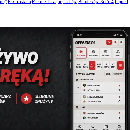
ncji
Ekstraklasa
Premier League
La Liga
Bundesliga
Serie A
Ligue 1