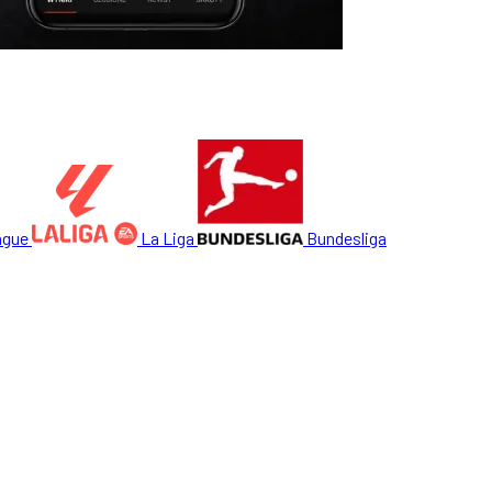
ague
La Liga
Bundesliga