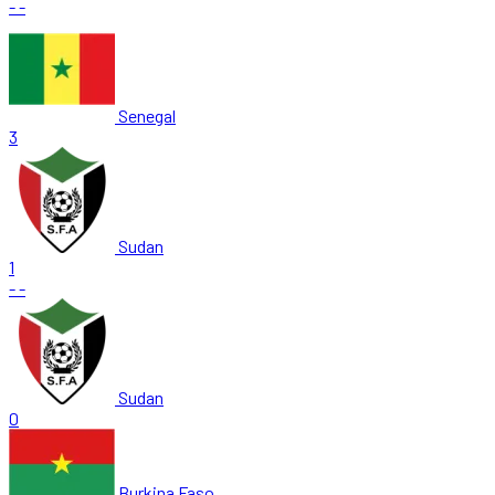
-
-
Senegal
3
Sudan
1
-
-
Sudan
0
Burkina Faso