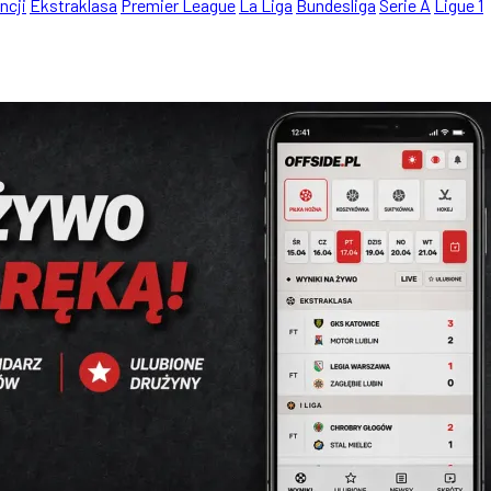
ncji
Ekstraklasa
Premier League
La Liga
Bundesliga
Serie A
Ligue 1