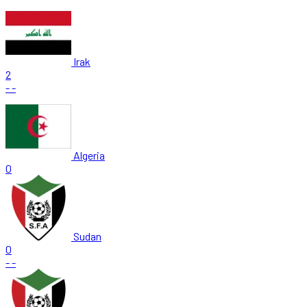
Irak
2
-
-
Algeria
0
Sudan
0
-
-