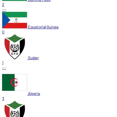
2
-
-
Equatorial Guinea
0
Sudan
1
-
-
Algeria
3