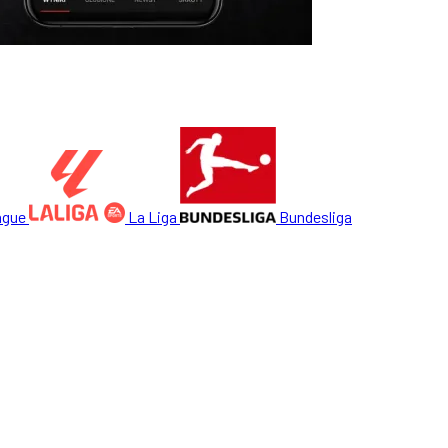
ague
La Liga
Bundesliga