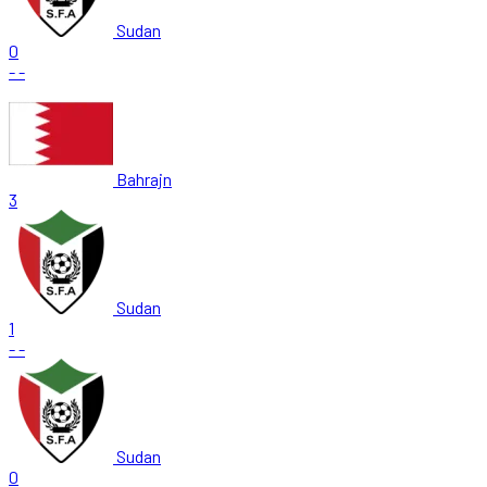
Sudan
0
-
-
Bahrajn
3
Sudan
1
-
-
Sudan
0