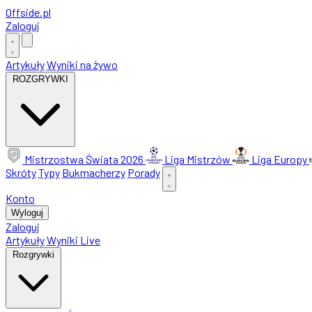
Offside
.
pl
Zaloguj
Artykuły
Wyniki na żywo
ROZGRYWKI
Mistrzostwa Świata 2026
Liga Mistrzów
Liga Europy
Skróty
Typy
Bukmacherzy
Porady
Konto
Wyloguj
Zaloguj
Artykuły
Wyniki Live
Rozgrywki