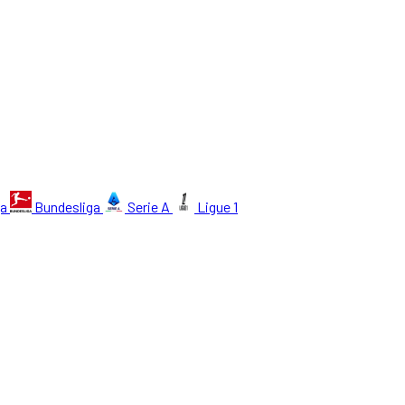
ga
Bundesliga
Serie A
Ligue 1