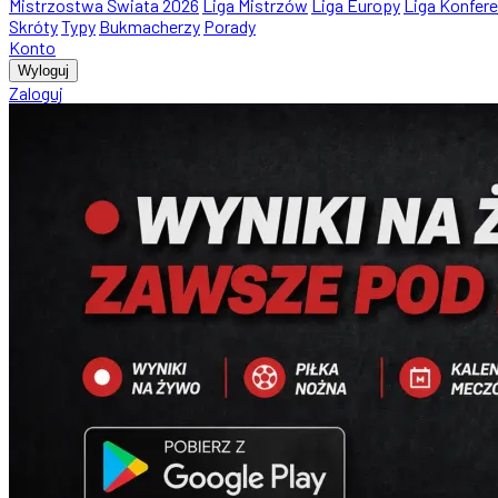
Mistrzostwa Świata 2026
Liga Mistrzów
Liga Europy
Liga Konfere
Skróty
Typy
Bukmacherzy
Porady
Konto
Wyloguj
Zaloguj