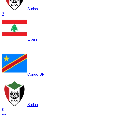
Sudan
2
Liban
1
-
-
Congo DR
1
Sudan
0
-
-