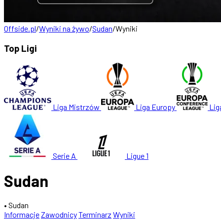
Offside.pl
/
Wyniki na żywo
/
Sudan
/
Wyniki
Top Ligi
Liga Mistrzów
Liga Europy
Lig
Serie A
Ligue 1
Sudan
• Sudan
Informacje
Zawodnicy
Terminarz
Wyniki