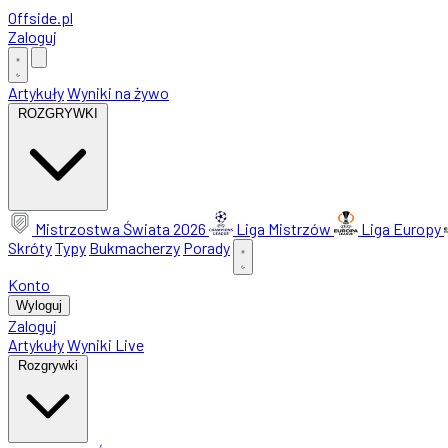
Offside
.
pl
Zaloguj
Artykuły
Wyniki na żywo
ROZGRYWKI
Mistrzostwa Świata 2026
Liga Mistrzów
Liga Europy
Skróty
Typy
Bukmacherzy
Porady
Konto
Wyloguj
Zaloguj
Artykuły
Wyniki Live
Rozgrywki