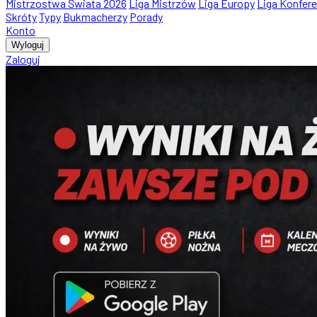
Mistrzostwa Świata 2026
Liga Mistrzów
Liga Europy
Liga Konfere
Skróty
Typy
Bukmacherzy
Porady
Konto
Wyloguj
Zaloguj