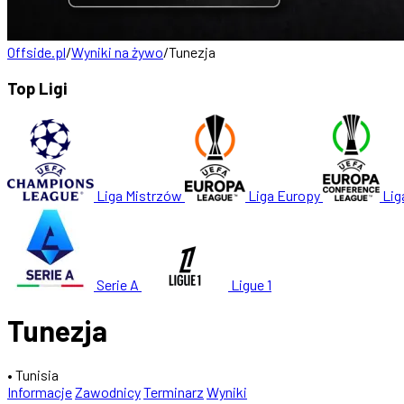
Offside.pl
/
Wyniki na żywo
/
Tunezja
Top Ligi
Liga Mistrzów
Liga Europy
Lig
Serie A
Ligue 1
Tunezja
• Tunisia
Informacje
Zawodnicy
Terminarz
Wyniki