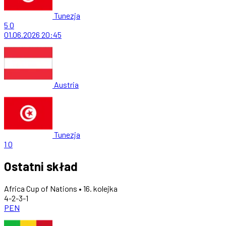
Tunezja
5
0
01.06.2026
20:45
Austria
Tunezja
1
0
Ostatni skład
Africa Cup of Nations • 16. kolejka
4-2-3-1
PEN