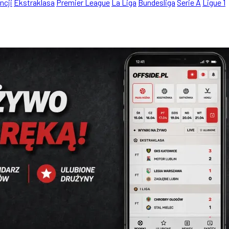
ncji
Ekstraklasa
Premier League
La Liga
Bundesliga
Serie A
Ligue 1