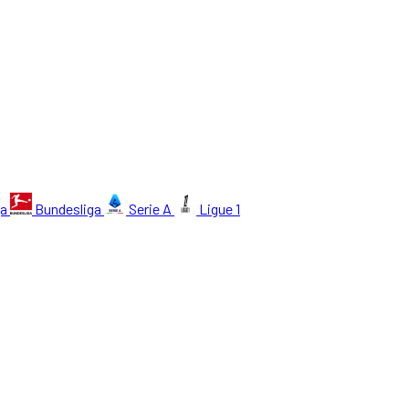
ga
Bundesliga
Serie A
Ligue 1