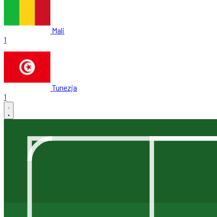
Mali
1
Tunezja
1