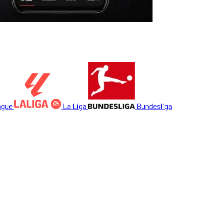
ague
La Liga
Bundesliga