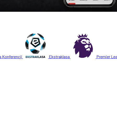
a Konferencji
Ekstraklasa
Premier Le