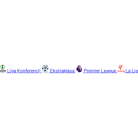
Liga Konferencji
Ekstraklasa
Premier League
La Li