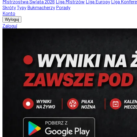
Mistrzostwa Świata 2026
Liga Mistrzów
Liga Europy
Liga Konfere
Skróty
Typy
Bukmacherzy
Porady
Konto
Wyloguj
Zaloguj