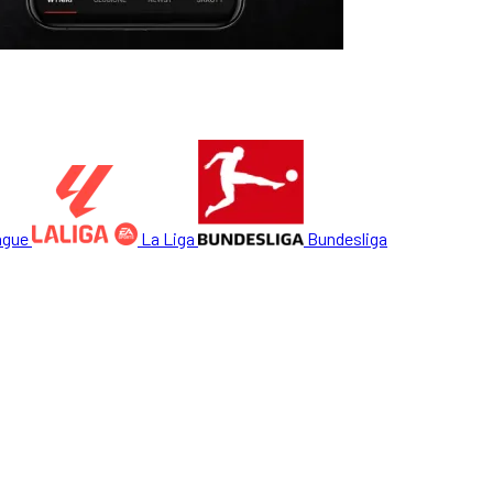
ague
La Liga
Bundesliga