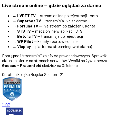
Live stream online — gdzie oglądać za darmo
→
LVBET TV
— stream online po rejestracji konta
→
Superbet TV
— transmisja live za darmo
→
Fortuna TV
— live stream po założeniu konta
→
STS TV
— mecz online w aplikacji STS
→
Betclic TV
— transmisja po rejestracji
→
WP Pilot
— kanały sportowe online
→
Viaplay
— platforma streamingowa (płatna)
Dostępność transmisji zależy od praw nadawczych. Sprawdź
aktualną ofertę na stronach serwisów. Wyniki na żywo meczu
Gossau - Frauenfeld
śledzisz na Offside.pl.
Ostatnia kolejka
Regular Season - 21
11.07