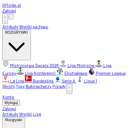
Offside
.
pl
Zaloguj
Artykuły
Wyniki na żywo
ROZGRYWKI
Mistrzostwa Świata 2026
Liga Mistrzów
Liga
Europy
Liga Konferencji
Ekstraklasa
Premier League
La Liga
Bundesliga
Serie A
Ligue 1
Skróty
Typy
Bukmacherzy
Porady
Konto
Wyloguj
Zaloguj
Artykuły
Wyniki Live
Rozgrywki