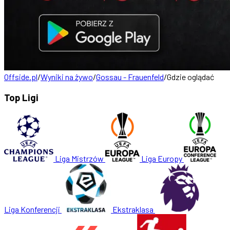
Offside.pl
/
Wyniki na żywo
/
Gossau - Frauenfeld
/
Gdzie oglądać
Top Ligi
Liga Mistrzów
Liga Europy
Liga Konferencji
Ekstraklasa