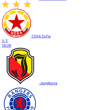
CSKA Sofia
0:3
06.08
Jagiellonia