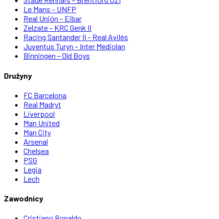
Le Mans – UNFP
Real Unión – Eibar
Zelzate – KRC Genk II
Racing Santander II – Real Avilés
Juventus Turyn – Inter Mediolan
Binningen – Old Boys
Drużyny
FC Barcelona
Real Madryt
Liverpool
Man United
Man City
Arsenal
Chelsea
PSG
Legia
Lech
Zawodnicy
Cristiano Ronaldo