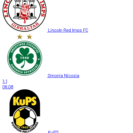
Lincoln Red Imps FC
Omonia Nicosia
1:1
06.08
KuPS