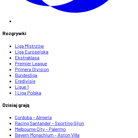
Rozgrywki
Liga Mistrzów
Liga Europejska
Ekstraklasa
Premier League
Primera Division
Bundesliga
Eredivisie
Ligue 1
1 Liga Polska
Dzisiaj grają
Cordoba – Almeria
Racing Santander – Sporting Gijon
Melbourne City – Palermo
Bayern Monachium – Aston Villa