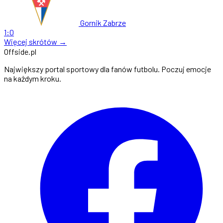
Gornik Zabrze
1:0
Więcej skrótów →
Offside
.
pl
Największy portal sportowy dla fanów futbolu. Poczuj emocje
na każdym kroku.