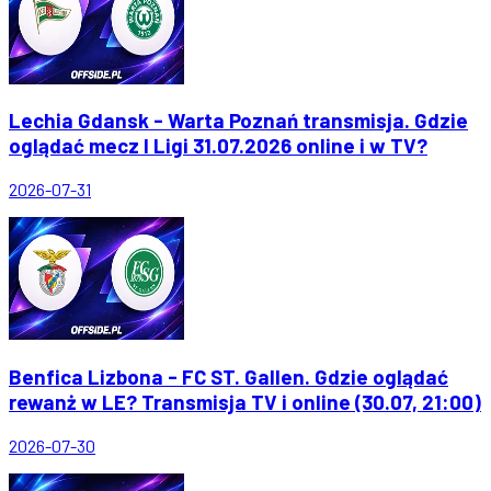
Lechia Gdansk - Warta Poznań transmisja. Gdzie
oglądać mecz I Ligi 31.07.2026 online i w TV?
2026-07-31
Benfica Lizbona - FC ST. Gallen. Gdzie oglądać
rewanż w LE? Transmisja TV i online (30.07, 21:00)
2026-07-30