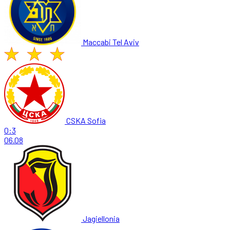
Maccabi Tel Aviv
CSKA Sofia
0:3
06.08
Jagiellonia