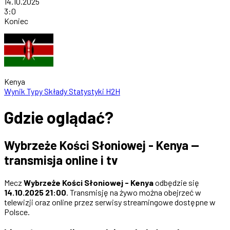
14.10.2025
3
:
0
Koniec
Kenya
Wynik
Typy
Składy
Statystyki
H2H
Gdzie oglądać?
Wybrzeże Kości Słoniowej - Kenya —
transmisja online i tv
Mecz
Wybrzeże Kości Słoniowej - Kenya
odbędzie się
14.10.2025 21:00
. Transmisję na żywo można obejrzeć w
telewizji oraz online przez serwisy streamingowe dostępne w
Polsce.