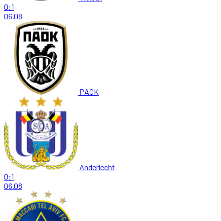
0:1
06.08
PAOK
Anderlecht
0:1
06.08