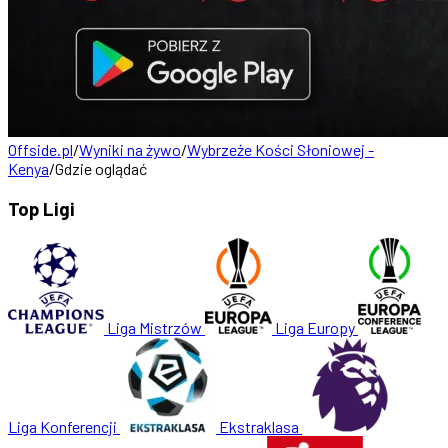
Offside.pl
/
Wyniki na żywo
/
Wybrzeże Kości Słoniowej -
Kenya
/
Gdzie oglądać
Top Ligi
Liga Mistrzów
Liga Europy
Liga Konferencji
Ekstraklasa