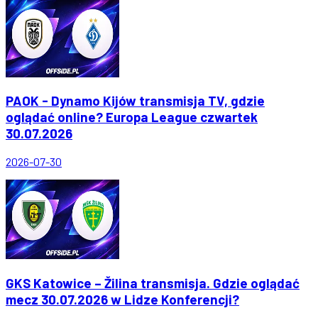
PAOK - Dynamo Kijów transmisja TV, gdzie
oglądać online? Europa League czwartek
30.07.2026
2026-07-30
GKS Katowice – Žilina transmisja. Gdzie oglądać
mecz 30.07.2026 w Lidze Konferencji?