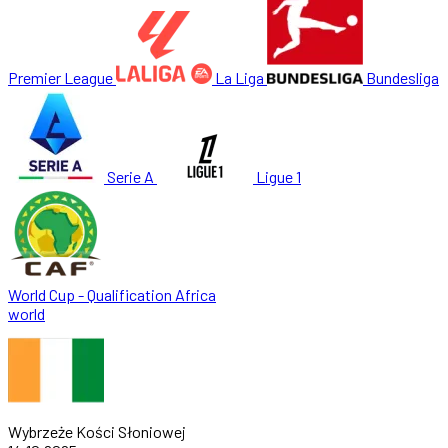
Premier League
La Liga
Bundesliga
Serie A
Ligue 1
World Cup - Qualification Africa
world
Wybrzeże Kości Słoniowej