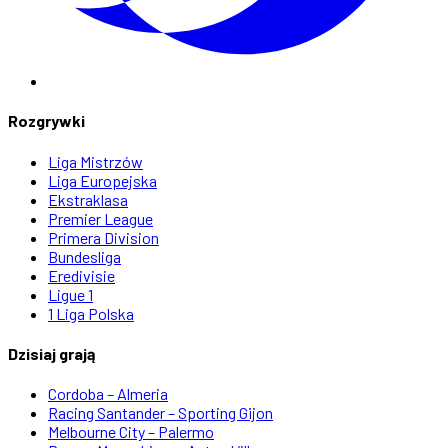
Rozgrywki
Liga Mistrzów
Liga Europejska
Ekstraklasa
Premier League
Primera Division
Bundesliga
Eredivisie
Ligue 1
1 Liga Polska
Dzisiaj grają
Cordoba – Almeria
Racing Santander – Sporting Gijon
Melbourne City – Palermo