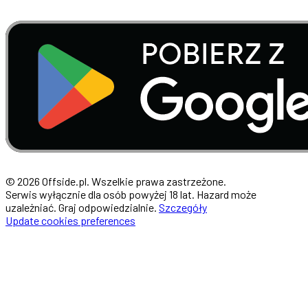
© 2026 Offside.pl. Wszelkie prawa zastrzeżone.
Serwis wyłącznie dla osób powyżej 18 lat. Hazard może
uzależniać. Graj odpowiedzialnie.
Szczegóły
Update cookies preferences