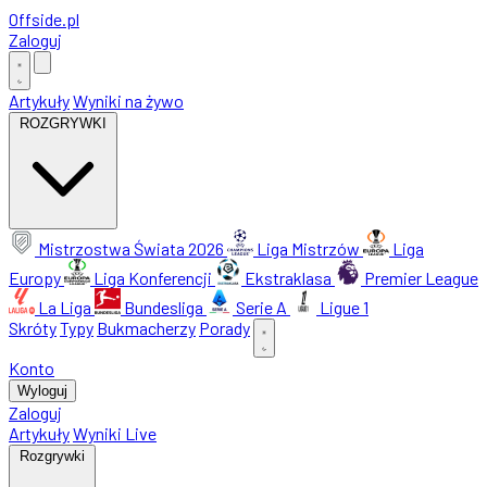
Offside
.
pl
Zaloguj
Artykuły
Wyniki na żywo
ROZGRYWKI
Mistrzostwa Świata 2026
Liga Mistrzów
Liga
Europy
Liga Konferencji
Ekstraklasa
Premier League
La Liga
Bundesliga
Serie A
Ligue 1
Skróty
Typy
Bukmacherzy
Porady
Konto
Wyloguj
Zaloguj
Artykuły
Wyniki Live
Rozgrywki