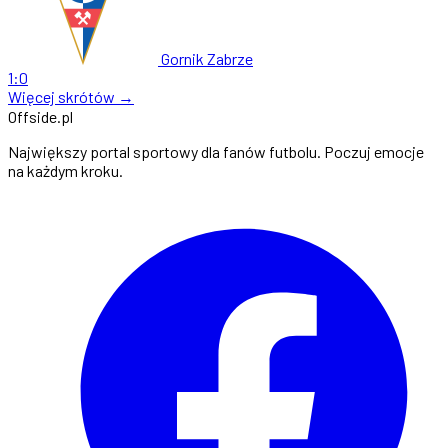
Gornik Zabrze
1:0
Więcej skrótów →
Offside
.
pl
Największy portal sportowy dla fanów futbolu. Poczuj emocje
na każdym kroku.