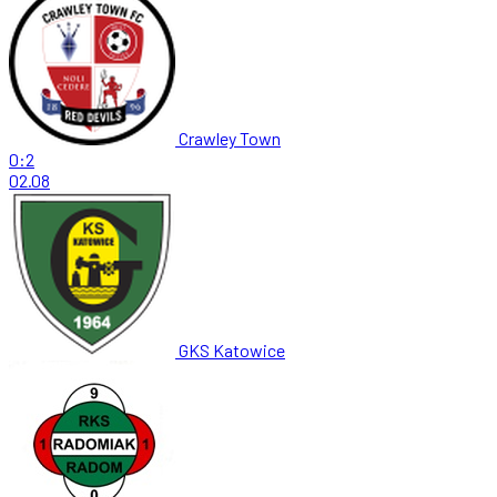
Crawley Town
0:2
02.08
GKS Katowice