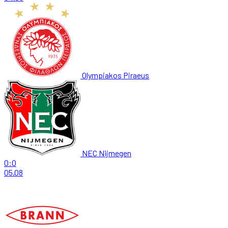
Olympiakos Piraeus
NEC Nijmegen
0:0
05.08