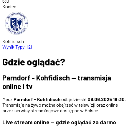
6
:
0
Koniec
Kohfidisch
Wynik
Typy
H2H
Gdzie oglądać?
Parndorf - Kohfidisch — transmisja
online i tv
Mecz
Parndorf - Kohfidisch
odbędzie się
06.06.2025 19:30
.
Transmisję na żywo można obejrzeć w telewizji oraz online
przez serwisy streamingowe dostępne w Polsce.
Live stream online — gdzie oglądać za darmo