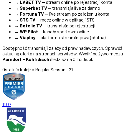
→
LVBET TV
— stream online po rejestracji konta
→
Superbet TV
— transmisja live za darmo
→
Fortuna TV
— live stream po założeniu konta
→
STS TV
— mecz online w aplikacji STS
→
Betclic TV
— transmisja po rejestracji
→
WP Pilot
— kanały sportowe online
→
Viaplay
— platforma streamingowa (płatna)
Dostępność transmisji zależy od praw nadawczych. Sprawdź
aktualną ofertę na stronach serwisów. Wyniki na żywo meczu
Parndorf - Kohfidisch
śledzisz na Offside.pl.
Ostatnia kolejka
Regular Season - 21
11.07