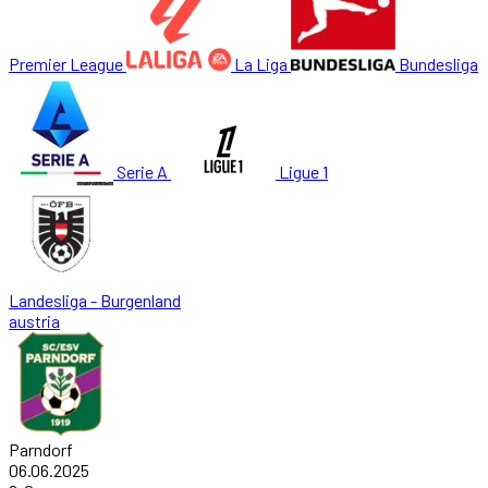
Premier League
La Liga
Bundesliga
Serie A
Ligue 1
Landesliga - Burgenland
austria
Parndorf
06.06.2025