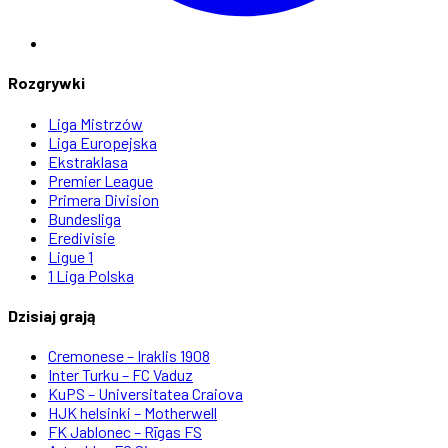
Rozgrywki
Liga Mistrzów
Liga Europejska
Ekstraklasa
Premier League
Primera Division
Bundesliga
Eredivisie
Ligue 1
1 Liga Polska
Dzisiaj grają
Cremonese – Iraklis 1908
Inter Turku – FC Vaduz
KuPS – Universitatea Craiova
HJK helsinki – Motherwell
FK Jablonec – Rīgas FS