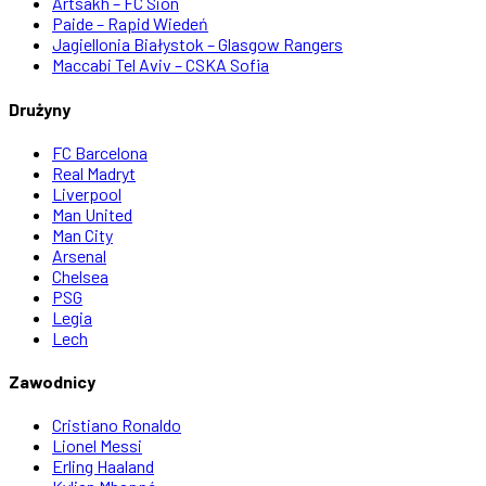
Artsakh – FC Sion
Paide – Rapid Wiedeń
Jagiellonia Białystok – Glasgow Rangers
Maccabi Tel Aviv – CSKA Sofia
Drużyny
FC Barcelona
Real Madryt
Liverpool
Man United
Man City
Arsenal
Chelsea
PSG
Legia
Lech
Zawodnicy
Cristiano Ronaldo
Lionel Messi
Erling Haaland