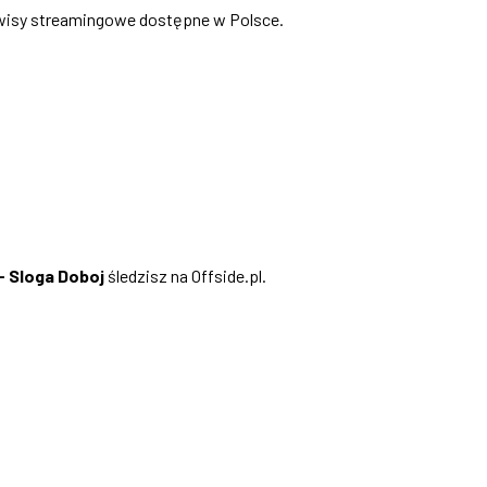
erwisy streamingowe dostępne w Polsce.
- Sloga Doboj
śledzisz na Offside.pl.