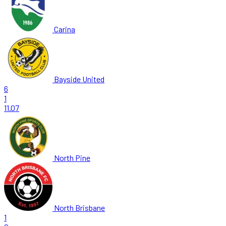
Carina
Bayside United
6
1
11.07
North Pine
North Brisbane
1