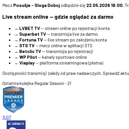
Mecz
Posušje - Sloga Doboj
odbędzie się
22.05.2026 18:00
. T
Live stream online — gdzie oglądać za darmo
→
LVBET TV
— stream online po rejestracji konta
→
Superbet TV
— transmisja live za darmo
→
Fortuna TV
— live stream po założeniu konta
→
STS TV
— mecz online w aplikacji STS
→
Betclic TV
— transmisja po rejestracji
→
WP Pilot
— kanały sportowe online
→
Viaplay
— platforma streamingowa (płatna)
Dostępność transmisji zależy od praw nadawczych. Sprawdź aktu
Ostatnia kolejka
Regular Season - 21
11.07