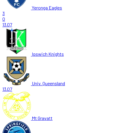
Yeronga Eagles
3
0
13.07
Ipswich Knights
Univ. Queensland
13.07
Mt Gravatt