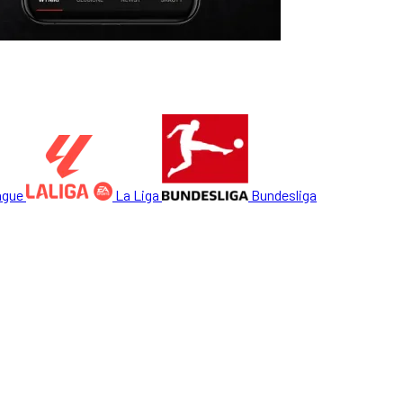
ague
La Liga
Bundesliga