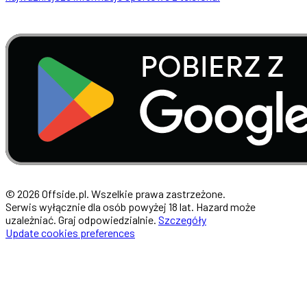
© 2026 Offside.pl. Wszelkie prawa zastrzeżone.
Serwis wyłącznie dla osób powyżej 18 lat. Hazard może
uzależniać. Graj odpowiedzialnie.
Szczegóły
Update cookies preferences