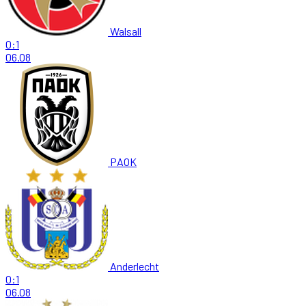
Walsall
0:1
06.08
PAOK
Anderlecht
0:1
06.08