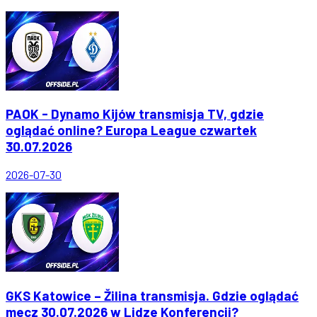
PAOK - Dynamo Kijów transmisja TV, gdzie
oglądać online? Europa League czwartek
30.07.2026
2026-07-30
GKS Katowice – Žilina transmisja. Gdzie oglądać
mecz 30.07.2026 w Lidze Konferencji?