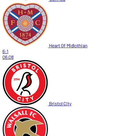
Heart Of Midlothian
6:1
06.08
Bristol City