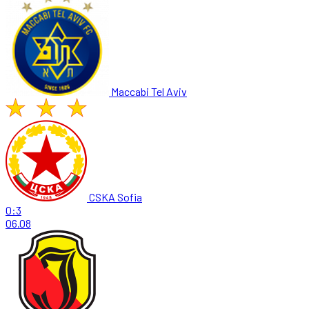
Maccabi Tel Aviv
CSKA Sofia
0:3
06.08