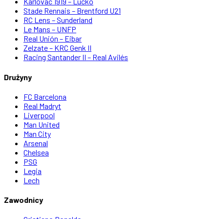
Karlovac 1919 – Lucko
Stade Rennais – Brentford U21
RC Lens – Sunderland
Le Mans – UNFP
Real Unión – Eibar
Zelzate – KRC Genk II
Racing Santander II – Real Avilés
Drużyny
FC Barcelona
Real Madryt
Liverpool
Man United
Man City
Arsenal
Chelsea
PSG
Legia
Lech
Zawodnicy