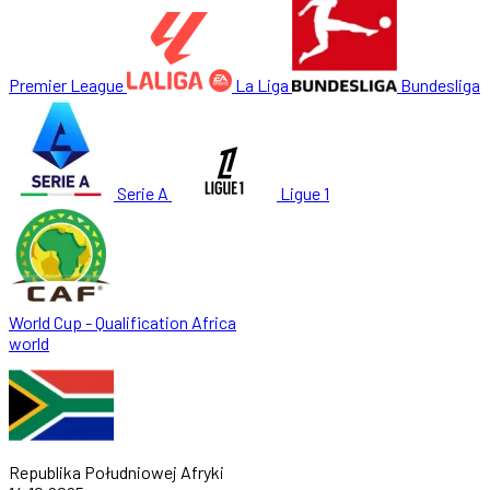
Premier League
La Liga
Bundesliga
Serie A
Ligue 1
World Cup - Qualification Africa
world
Republika Południowej Afryki