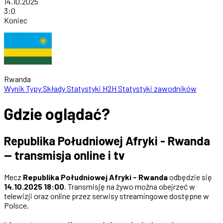
14.10.2025
3
:
0
Koniec
Rwanda
Wynik
Typy
Składy
Statystyki
H2H
Statystyki zawodników
Gdzie oglądać?
Republika Południowej Afryki - Rwanda
— transmisja online i tv
Mecz
Republika Południowej Afryki - Rwanda
odbędzie się
14.10.2025 18:00
. Transmisję na żywo można obejrzeć w
telewizji oraz online przez serwisy streamingowe dostępne w
Polsce.