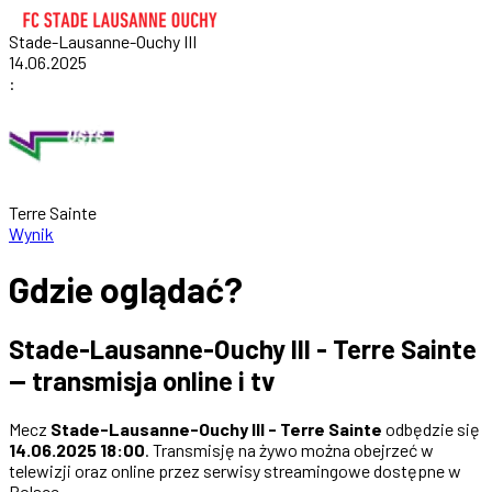
Stade-Lausanne-Ouchy III
14.06.2025
:
Terre Sainte
Wynik
Gdzie oglądać?
Stade-Lausanne-Ouchy III - Terre Sainte
— transmisja online i tv
Mecz
Stade-Lausanne-Ouchy III - Terre Sainte
odbędzie się
14.06.2025 18:00
. Transmisję na żywo można obejrzeć w
telewizji oraz online przez serwisy streamingowe dostępne w
Polsce.