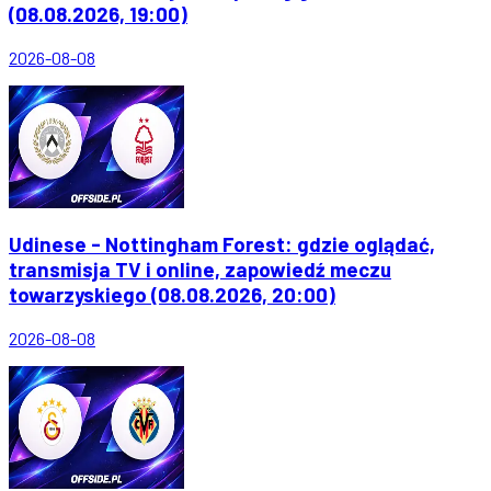
(08.08.2026, 19:00)
2026-08-08
Udinese - Nottingham Forest: gdzie oglądać,
transmisja TV i online, zapowiedź meczu
towarzyskiego (08.08.2026, 20:00)
2026-08-08