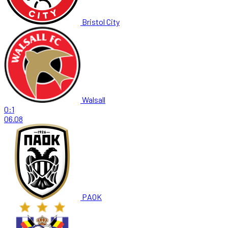
Bristol City
Walsall
0:1
06.08
PAOK