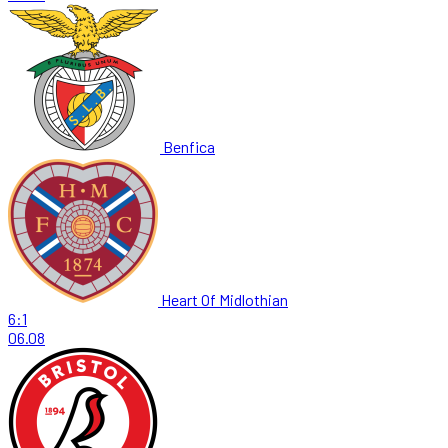
Benfica
Heart Of Midlothian
6:1
06.08