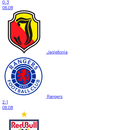
0:3
06.08
Jagiellonia
Rangers
2:1
06.08