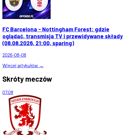
FC Barcelona - Nottingham Forest: gdzie
oglądać, transmisja TV i przewidywane składy
(08.08.2026, 21:00, sparing)
2026-08-08
Więcej artykułów →
Skróty meczów
07.08