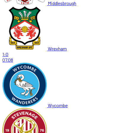
Middlesbrough
Wrexham
1:0
07.08
Wycombe