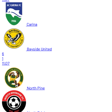
Carina
Bayside United
6
1
11.07
North Pine