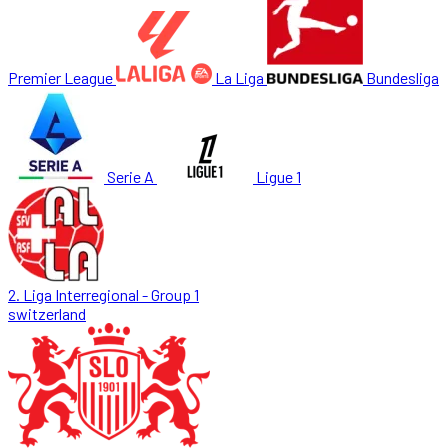
Premier League
La Liga
Bundesliga
Serie A
Ligue 1
2. Liga Interregional - Group 1
switzerland