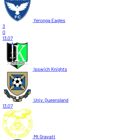
Yeronga Eagles
3
0
13.07
Ipswich Knights
Univ. Queensland
13.07
Mt Gravatt