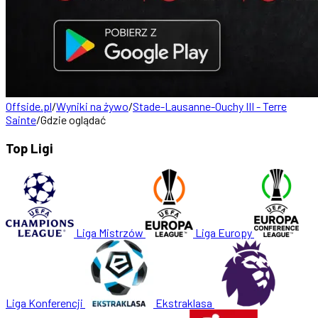
Offside.pl
/
Wyniki na żywo
/
Stade-Lausanne-Ouchy III - Terre
Sainte
/
Gdzie oglądać
Top Ligi
Liga Mistrzów
Liga Europy
Liga Konferencji
Ekstraklasa