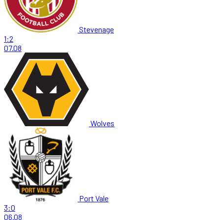
Stevenage
1:2
07.08
Wolves
Port Vale
3:0
06.08