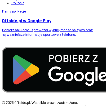
Polityka
Mamy aplikacje
Offside
.
pl
w Google Play
Pobierz aplikacje i sprawdzaj wyniki, mecze na zywo oraz
najwazniejsze informacje sportowe z telefonu.
© 2026 Offside.pl. Wszelkie prawa zastrzeżone.