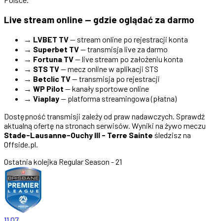
Live stream online — gdzie oglądać za darmo
→
LVBET TV
— stream online po rejestracji konta
→
Superbet TV
— transmisja live za darmo
→
Fortuna TV
— live stream po założeniu konta
→
STS TV
— mecz online w aplikacji STS
→
Betclic TV
— transmisja po rejestracji
→
WP Pilot
— kanały sportowe online
→
Viaplay
— platforma streamingowa (płatna)
Dostępność transmisji zależy od praw nadawczych. Sprawdź
aktualną ofertę na stronach serwisów. Wyniki na żywo meczu
Stade-Lausanne-Ouchy III - Terre Sainte
śledzisz na
Offside.pl.
Ostatnia kolejka
Regular Season - 21
11.07