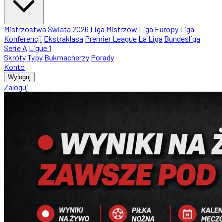
Mistrzostwa Świata 2026
Liga Mistrzów
Liga Europy
Liga
Konferencji
Ekstraklasa
Premier League
La Liga
Bundesliga
Serie A
Ligue 1
Skróty
Typy
Bukmacherzy
Porady
Konto
Wyloguj
Zaloguj