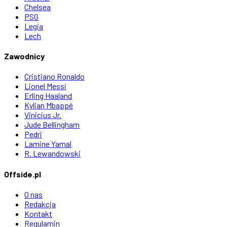
Chelsea
PSG
Legia
Lech
Zawodnicy
Cristiano Ronaldo
Lionel Messi
Erling Haaland
Kylian Mbappé
Vinicius Jr.
Jude Bellingham
Pedri
Lamine Yamal
R. Lewandowski
Offside.pl
O nas
Redakcja
Kontakt
Regulamin