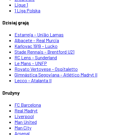
Ligue 1
1 Liga Polska
Dzisiaj grają
Estarreja – União Lamas
Albacete – Real Murcia
Karlovac 1919 – Lucko
Stade Rennais – Brentford U21
RC Lens – Sunderland
Le Mans – UNFP
Rovato Vertovese – Ospitaletto
Gimnástica Segoviana – Atlético Madryt II
Lecco – Atalanta II
Drużyny
FC Barcelona
Real Madryt
Liverpool
Man United
Man City
Arsenal