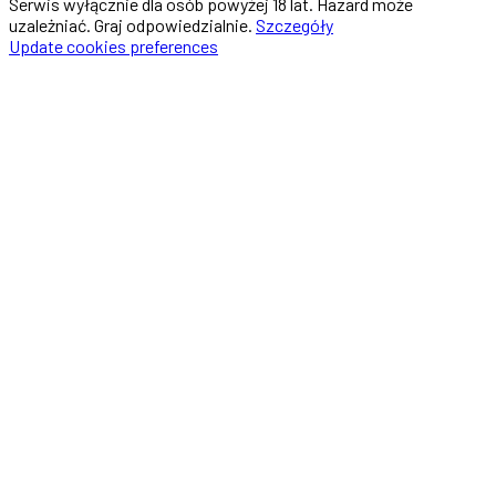
Serwis wyłącznie dla osób powyżej 18 lat. Hazard może
uzależniać. Graj odpowiedzialnie.
Szczegóły
Update cookies preferences