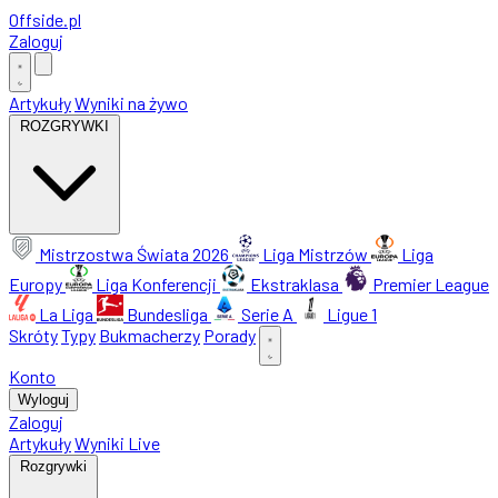
Offside
.
pl
Zaloguj
Artykuły
Wyniki na żywo
ROZGRYWKI
Mistrzostwa Świata 2026
Liga Mistrzów
Liga
Europy
Liga Konferencji
Ekstraklasa
Premier League
La Liga
Bundesliga
Serie A
Ligue 1
Skróty
Typy
Bukmacherzy
Porady
Konto
Wyloguj
Zaloguj
Artykuły
Wyniki Live
Rozgrywki