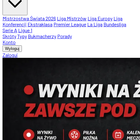
Mistrzostwa Świata 2026
Liga Mistrzów
Liga Europy
Liga
Konferencji
Ekstraklasa
Premier League
La Liga
Bundesliga
Serie A
Ligue 1
Skróty
Typy
Bukmacherzy
Porady
Konto
Wyloguj
Zaloguj