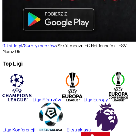
Offside.pl
/
Skróty meczów
/
Skrót meczu FC Heidenheim - FSV
Mainz 05
Top Ligi
Liga Mistrzów
Liga Europy
Liga Konferencji
Ekstraklasa