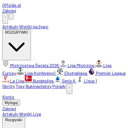
Offside
.
pl
Zaloguj
Artykuły
Wyniki na żywo
ROZGRYWKI
Mistrzostwa Świata 2026
Liga Mistrzów
Liga
Europy
Liga Konferencji
Ekstraklasa
Premier League
La Liga
Bundesliga
Serie A
Ligue 1
Skróty
Typy
Bukmacherzy
Porady
Konto
Wyloguj
Zaloguj
Artykuły
Wyniki Live
Rozgrywki