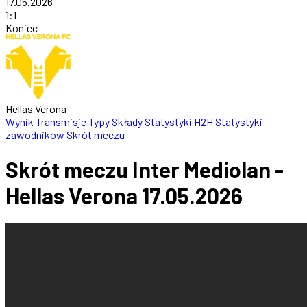
17.05.2026
1
:
1
Koniec
Hellas Verona
Wynik
Transmisje
Typy
Składy
Statystyki
H2H
Statystyki
zawodników
Skrót meczu
Skrót meczu Inter Mediolan -
Hellas Verona 17.05.2026