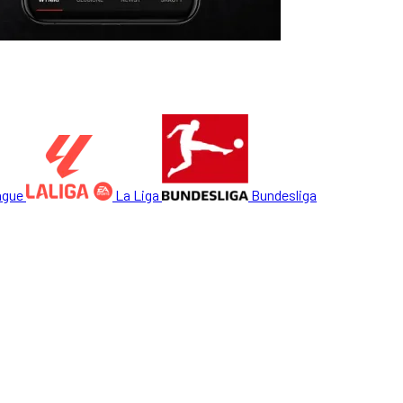
ague
La Liga
Bundesliga