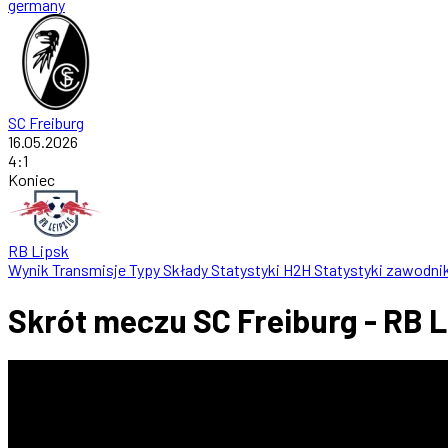
germany
SC Freiburg
16.05.2026
4
:
1
Koniec
RB Lipsk
Wynik
Transmisje
Typy
Składy
Statystyki
H2H
Statystyki zawodn
Skrót meczu SC Freiburg - RB L