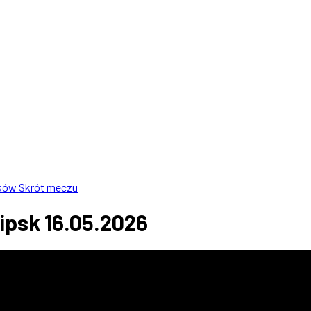
ików
Skrót meczu
ipsk 16.05.2026