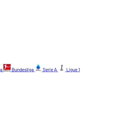
ga
Bundesliga
Serie A
Ligue 1