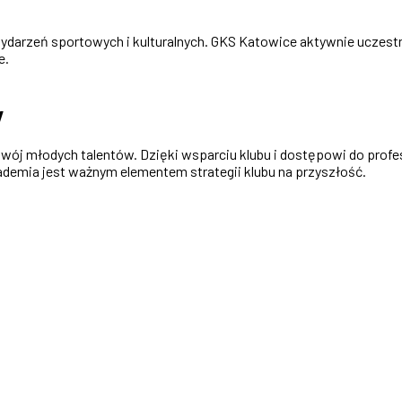
wydarzeń sportowych i kulturalnych. GKS Katowice aktywnie uczestn
e.
y
zwój młodych talentów. Dzięki wsparciu klubu i dostępowi do prof
ademia jest ważnym elementem strategii klubu na przyszłość.