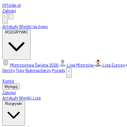
Offside
.
pl
Zaloguj
Artykuły
Wyniki na żywo
ROZGRYWKI
Mistrzostwa Świata 2026
Liga Mistrzów
Liga Europy
Skróty
Typy
Bukmacherzy
Porady
Konto
Wyloguj
Zaloguj
Artykuły
Wyniki Live
Rozgrywki