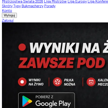
Mistrzostwa Świata 2026
Liga Mistrzów
Liga Europy
Liga Konfere
Skróty
Typy
Bukmacherzy
Porady
Konto
Wyloguj
Zaloguj