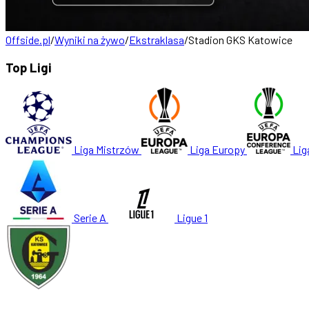
Offside.pl
/
Wyniki na żywo
/
Ekstraklasa
/
Stadion GKS Katowice
Top Ligi
Liga Mistrzów
Liga Europy
Lig
Serie A
Ligue 1