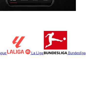
ague
La Liga
Bundesliga