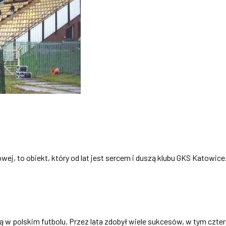
ej, to obiekt, który od lat jest sercem i duszą klubu GKS Katowice.
ją w polskim futbolu. Przez lata zdobył wiele sukcesów, w tym czt