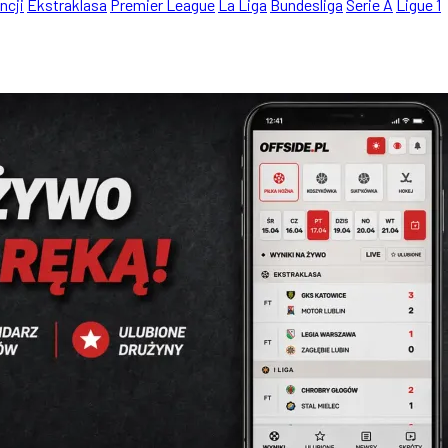
ncji
Ekstraklasa
Premier League
La Liga
Bundesliga
Serie A
Ligue 1