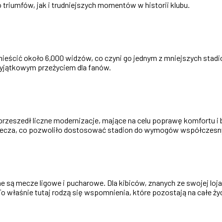
triumfów, jak i trudniejszych momentów w historii klubu.
ieścić około 6,000 widzów, co czyni go jednym z mniejszych stadio
yjątkowym przeżyciem dla fanów.
y przeszedł liczne modernizacje, mające na celu poprawę komfortu 
aplecza, co pozwoliło dostosować stadion do wymogów współczesn
 są mecze ligowe i pucharowe. Dla kibiców, znanych ze swojej loja
 właśnie tutaj rodzą się wspomnienia, które pozostają na całe życ