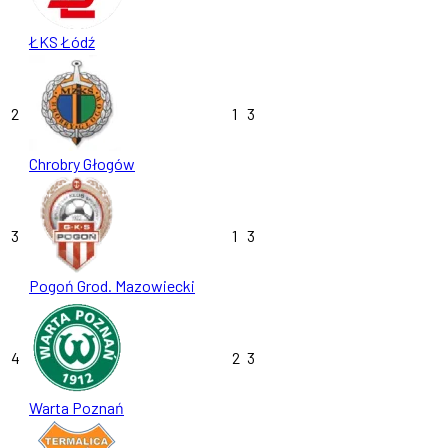
ŁKS Łódź
2
1
3
Chrobry Głogów
3
1
3
Pogoń Grod. Mazowiecki
4
2
3
Warta Poznań