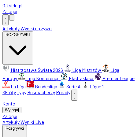
Offside
.
pl
Zaloguj
Artykuły
Wyniki na żywo
ROZGRYWKI
Mistrzostwa Świata 2026
Liga Mistrzów
Liga
Europy
Liga Konferencji
Ekstraklasa
Premier League
La Liga
Bundesliga
Serie A
Ligue 1
Skróty
Typy
Bukmacherzy
Porady
Konto
Wyloguj
Zaloguj
Artykuły
Wyniki Live
Rozgrywki