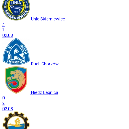
Unia Skierniewice
3
1
02.08
Ruch Chorzów
Miedz Legnica
0
2
02.08