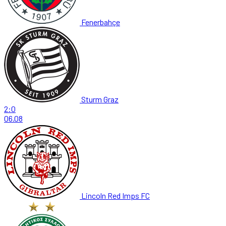
Fenerbahçe
Sturm Graz
2:0
06.08
Lincoln Red Imps FC