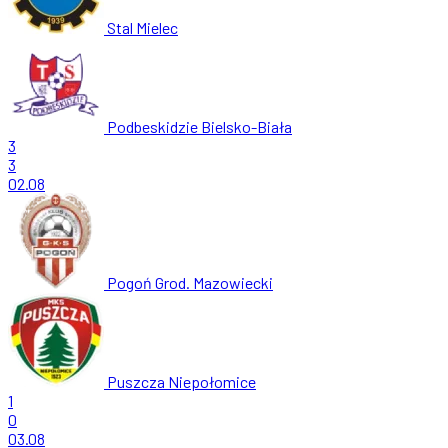
Stal Mielec
Podbeskidzie Bielsko-Biała
3
3
02.08
Pogoń Grod. Mazowiecki
Puszcza Niepołomice
1
0
03.08