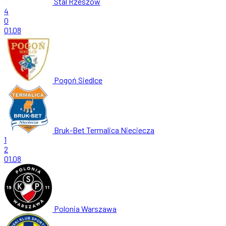
Stal Rzeszów
4
0
01.08
Pogoń Siedlce
Bruk-Bet Termalica Nieciecza
1
2
01.08
Polonia Warszawa