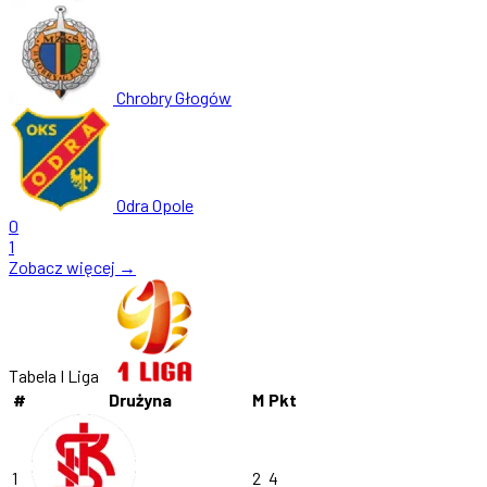
Chrobry Głogów
Odra Opole
0
1
Zobacz więcej →
Tabela I Liga
#
Drużyna
M
Pkt
1
2
4