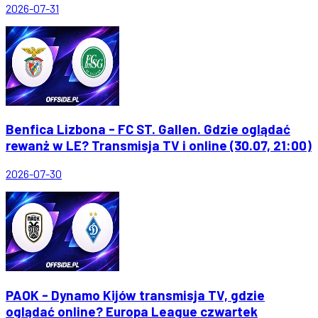
2026-07-31
Benfica Lizbona - FC ST. Gallen. Gdzie oglądać
rewanż w LE? Transmisja TV i online (30.07, 21:00)
2026-07-30
PAOK - Dynamo Kijów transmisja TV, gdzie
oglądać online? Europa League czwartek