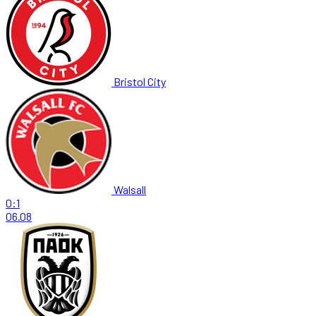
Bristol City
Walsall
0:1
06.08