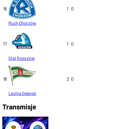
16
1
0
Ruch Chorzów
17
1
0
Stal Rzeszów
18
2
0
Lechia Gdansk
Transmisje