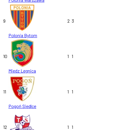
9
2
3
Polonia Bytom
10
1
1
Miedz Legnica
11
1
1
Pogoń Siedlce
12
1
1