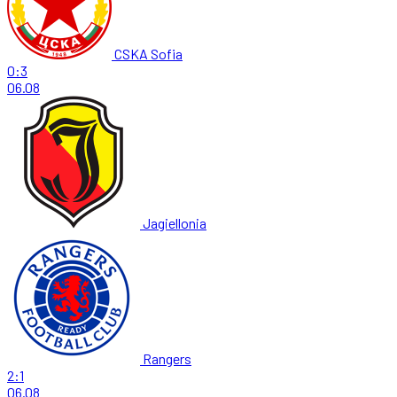
CSKA Sofia
0:3
06.08
Jagiellonia
Rangers
2:1
06.08