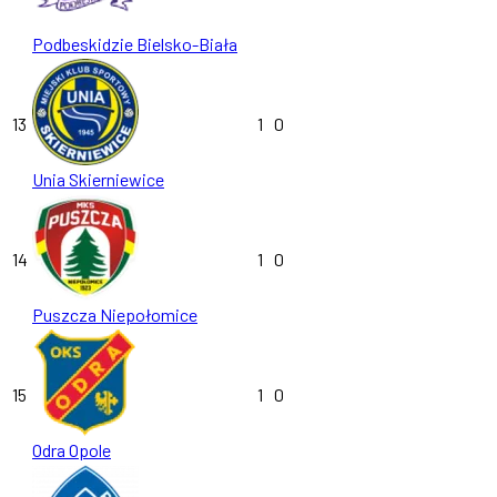
Podbeskidzie Bielsko-Biała
13
1
0
Unia Skierniewice
14
1
0
Puszcza Niepołomice
15
1
0
Odra Opole