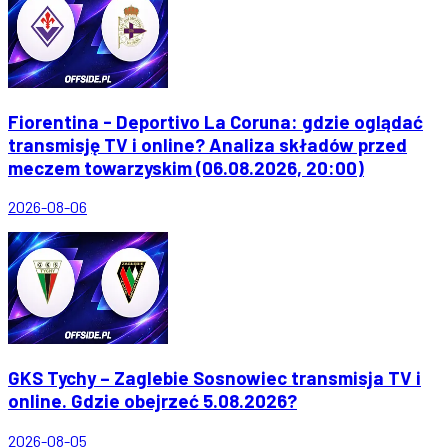
Fiorentina - Deportivo La Coruna: gdzie oglądać
transmisję TV i online? Analiza składów przed
meczem towarzyskim (06.08.2026, 20:00)
2026-08-06
GKS Tychy – Zaglebie Sosnowiec transmisja TV i
online. Gdzie obejrzeć 5.08.2026?
2026-08-05