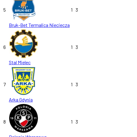
5
1
3
Bruk-Bet Termalica Nieciecza
6
1
3
Stal Mielec
7
1
3
Arka Gdynia
8
1
3
Polonia Warszawa