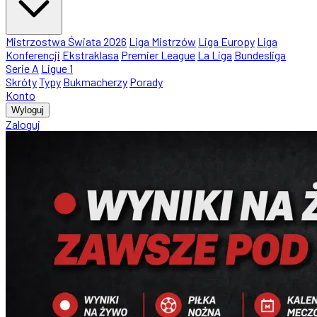
Mistrzostwa Świata 2026
Liga Mistrzów
Liga Europy
Liga
Konferencji
Ekstraklasa
Premier League
La Liga
Bundesliga
Serie A
Ligue 1
Skróty
Typy
Bukmacherzy
Porady
Konto
Wyloguj
Zaloguj