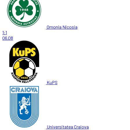
Omonia Nicosia
1:1
06.08
KuPS
Universitatea Craiova