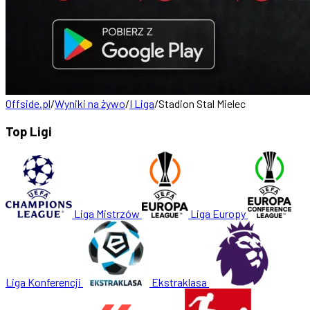
Offside.pl
/
Wyniki na żywo
/
I Liga
/
Stadion Stal Mielec
Top Ligi
Liga Mistrzów
Liga Europy
Liga Konferencji
Ekstraklasa