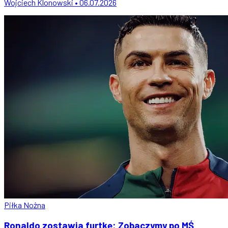
Wojciech Klonowski • 06.07.2026
Piłka Nożna
Ronaldo zostawia furtkę: Zobaczymy po MŚ