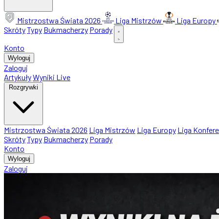
Mistrzostwa Świata 2026
Liga Mistrzów
Liga Europy
Skróty
Typy
Bukmacherzy
Porady
Konto
Wyloguj
Zaloguj
Artykuły
Wyniki Live
Rozgrywki
Mistrzostwa Świata 2026
Liga Mistrzów
Liga Europy
Liga Konfere
Skróty
Typy
Bukmacherzy
Porady
Konto
Wyloguj
Zaloguj