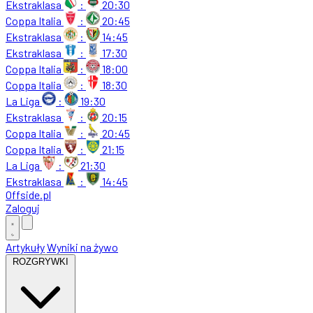
Ekstraklasa
:
20:30
Coppa Italia
:
20:45
Ekstraklasa
:
14:45
Ekstraklasa
:
17:30
Coppa Italia
:
18:00
Coppa Italia
:
18:30
La Liga
:
19:30
Ekstraklasa
:
20:15
Coppa Italia
:
20:45
Coppa Italia
:
21:15
La Liga
:
21:30
Ekstraklasa
:
14:45
Offside
.
pl
Zaloguj
Artykuły
Wyniki na żywo
ROZGRYWKI