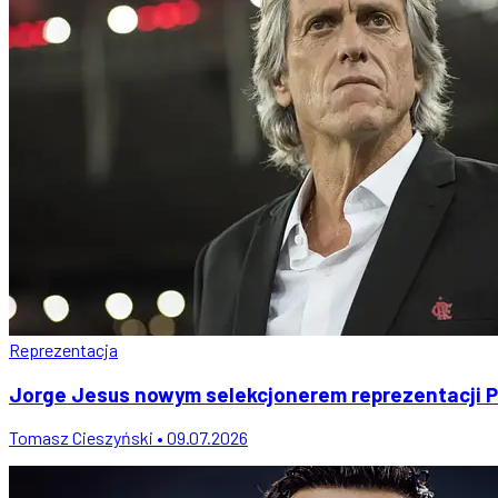
Reprezentacja
Jorge Jesus nowym selekcjonerem reprezentacji Po
Tomasz Cieszyński • 09.07.2026