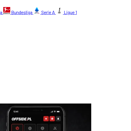
ga
Bundesliga
Serie A
Ligue 1