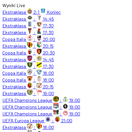
Wyniki Live
Ekstraklasa
2:1
Koniec
Ekstraklasa
:
14:45
Ekstraklasa
:
17:30
Ekstraklasa
:
17:30
Coppa Italia
:
20:00
Ekstraklasa
:
20:15
Coppa Italia
:
20:30
Ekstraklasa
:
14:45
Ekstraklasa
:
17:30
Coppa Italia
:
18:00
Coppa Italia
:
18:00
Ekstraklasa
:
20:15
Ekstraklasa
:
19:00
UEFA Champions League
:
19:00
UEFA Champions League
:
19:00
UEFA Champions League
:
19:00
UEFA Europa League
:
21:00
Ekstraklasa
:
18:00