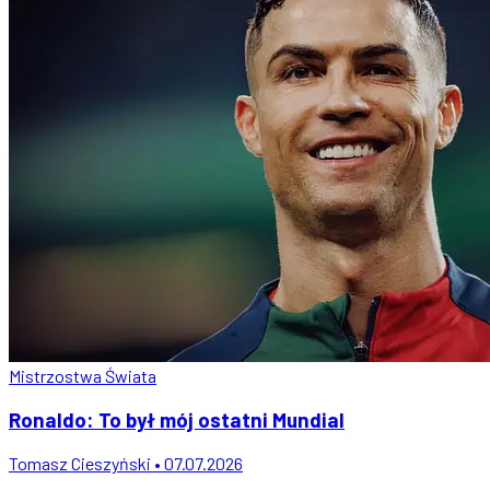
Mistrzostwa Świata
Ronaldo: To był mój ostatni Mundial
Tomasz Cieszyński • 07.07.2026