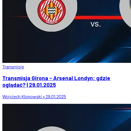
Transmisje
Transmisja Girona - Arsenal Londyn: gdzie
oglądać? | 29.01.2025
Wojciech Klonowski • 29.01.2025