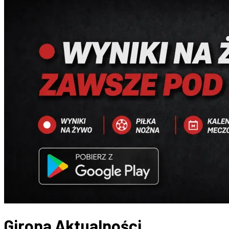
Girona
Aktualności