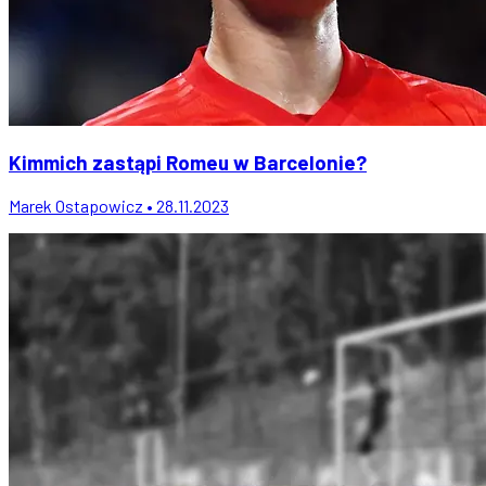
Kimmich zastąpi Romeu w Barcelonie?
Marek Ostapowicz • 28.11.2023