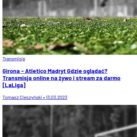
Transmisje
Girona - Atletico Madryt Gdzie oglądać?
Transmisja online na żywo i stream za darmo
[LaLiga]
Tomasz Cieszyński • 13.03.2023