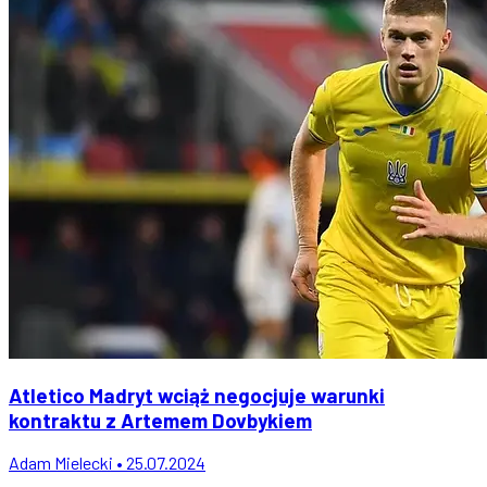
Atletico Madryt wciąż negocjuje warunki
kontraktu z Artemem Dovbykiem
Adam Mielecki • 25.07.2024