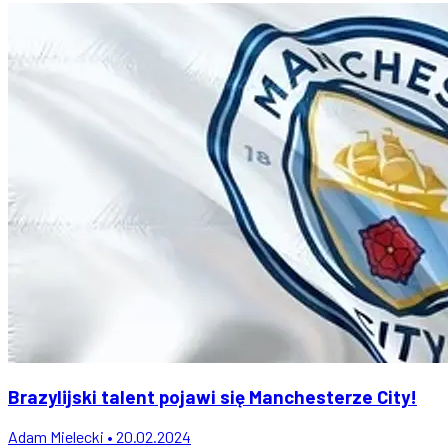
Brazylijski talent pojawi się Manchesterze City!
Adam Mielecki • 20.02.2024