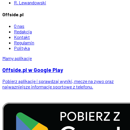
R. Lewandowski
Offside.pl
O nas
Redakcja
Kontakt
Regulamin
Polityka
Mamy aplikacje
Offside
.
pl
w Google Play
Pobierz aplikacje i sprawdzaj wyniki, mecze na zywo oraz
najwazniejsze informacje sportowe z telefonu.