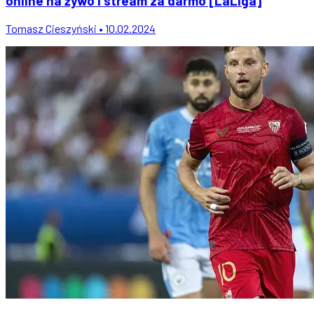
online na żywo i stream za darmo [LaLiga]
Tomasz Cieszyński • 10.02.2024