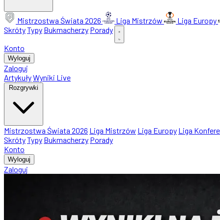
Mistrzostwa Świata 2026
Liga Mistrzów
Liga Europy
Skróty
Typy
Bukmacherzy
Porady
Konto
Wyloguj
Zaloguj
Artykuły
Wyniki Live
Rozgrywki
Mistrzostwa Świata 2026
Liga Mistrzów
Liga Europy
Liga Konfere
Skróty
Typy
Bukmacherzy
Porady
Konto
Wyloguj
Zaloguj