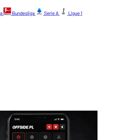
ga
Bundesliga
Serie A
Ligue 1