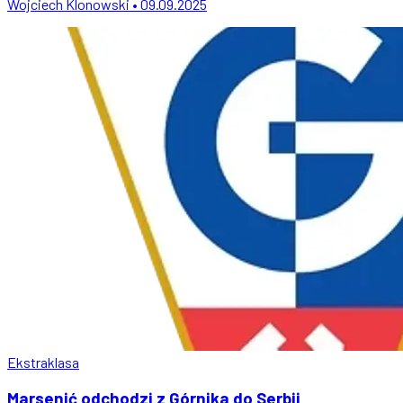
Wojciech Klonowski • 09.09.2025
Ekstraklasa
Marsenić odchodzi z Górnika do Serbii