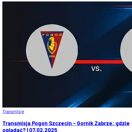
Transmisje
Transmisja Pogon Szczecin - Gornik Zabrze: gdzie
oglądać? | 07.02.2025