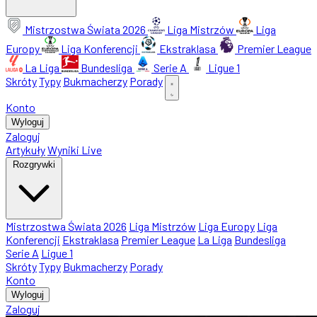
Mistrzostwa Świata 2026
Liga Mistrzów
Liga
Europy
Liga Konferencji
Ekstraklasa
Premier League
La Liga
Bundesliga
Serie A
Ligue 1
Skróty
Typy
Bukmacherzy
Porady
Konto
Wyloguj
Zaloguj
Artykuły
Wyniki Live
Rozgrywki
Mistrzostwa Świata 2026
Liga Mistrzów
Liga Europy
Liga
Konferencji
Ekstraklasa
Premier League
La Liga
Bundesliga
Serie A
Ligue 1
Skróty
Typy
Bukmacherzy
Porady
Konto
Wyloguj
Zaloguj