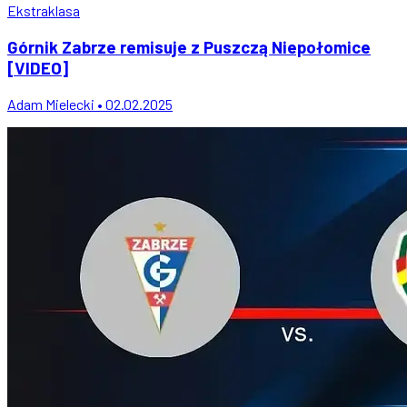
Ekstraklasa
Górnik Zabrze remisuje z Puszczą Niepołomice
[VIDEO]
Adam Mielecki • 02.02.2025