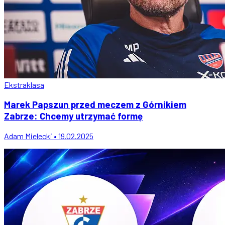
Ekstraklasa
Marek Papszun przed meczem z Górnikiem
Zabrze: Chcemy utrzymać formę
Adam Mielecki • 19.02.2025