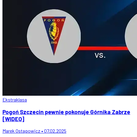
Ekstraklasa
Pogoń Szczecin pewnie pokonuje Górnika Zabrze
[WIDEO]
Marek Ostapowicz • 07.02.2025