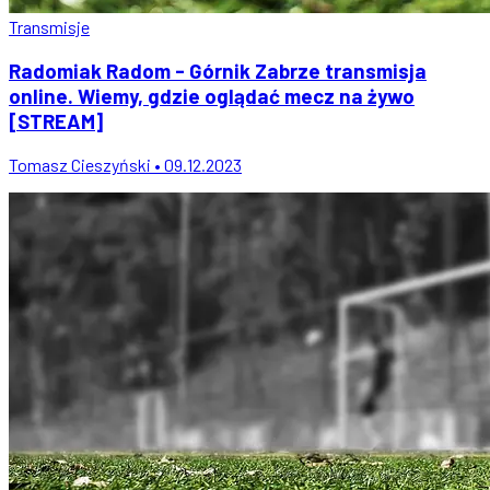
Transmisje
Radomiak Radom - Górnik Zabrze transmisja
online. Wiemy, gdzie oglądać mecz na żywo
[STREAM]
Tomasz Cieszyński • 09.12.2023