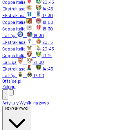
Coppa Italia
:
20:45
Ekstraklasa
:
14:45
Ekstraklasa
:
17:30
Coppa Italia
:
18:00
Coppa Italia
:
18:30
La Liga
:
19:30
Ekstraklasa
:
20:15
Coppa Italia
:
20:45
Coppa Italia
:
21:15
La Liga
:
21:30
Ekstraklasa
:
14:45
La Liga
:
17:00
Offside
.
pl
Zaloguj
Artykuły
Wyniki na żywo
ROZGRYWKI