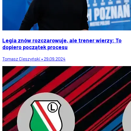
Legia znów rozczarowuje, ale trener wierzy: To
dopiero początek procesu
Tomasz Cieszyński • 29.09.2024