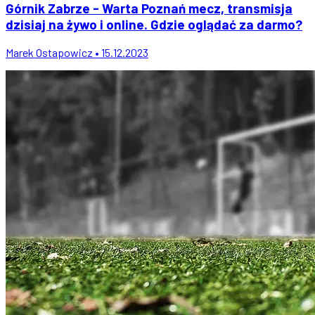
Górnik Zabrze - Warta Poznań mecz, transmisja
dzisiaj na żywo i online. Gdzie oglądać za darmo?
Marek Ostapowicz • 15.12.2023