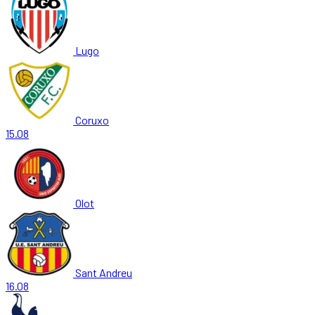
Lugo
Coruxo
15.08
Olot
Sant Andreu
16.08