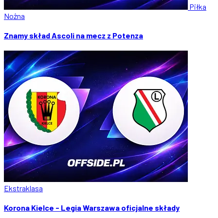
Piłka
Nożna
Znamy skład Ascoli na mecz z Potenza
Ekstraklasa
Korona Kielce - Legia Warszawa oficjalne składy