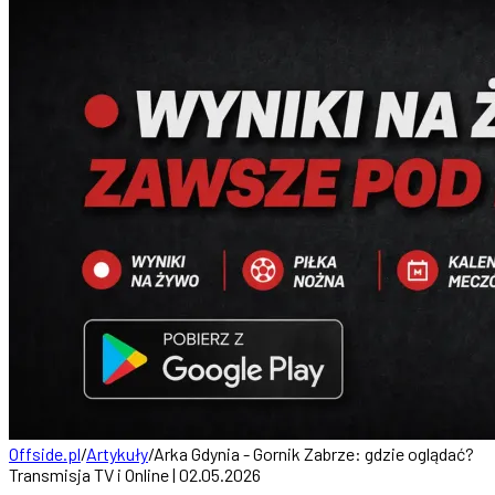
Offside.pl
/
Artykuły
/
Arka Gdynia - Gornik Zabrze: gdzie oglądać?
Transmisja TV i Online | 02.05.2026