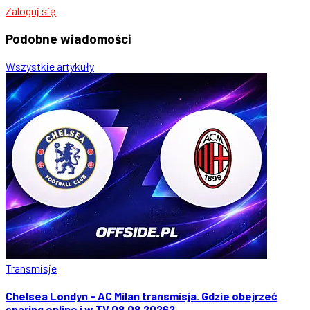
Zaloguj się
Podobne
wiadomości
Wszystkie artykuły
Transmisje
Chelsea Londyn - AC Milan transmisja. Gdzie obejrzeć
sparing online i w TV 08.08.2026?