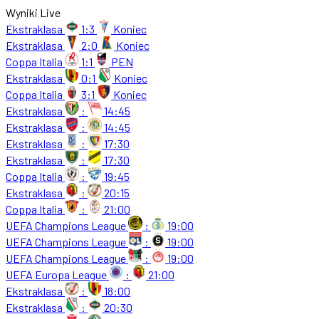
Wyniki Live
Ekstraklasa
1:3
Koniec
Ekstraklasa
2:0
Koniec
Coppa Italia
1:1
PEN
Ekstraklasa
0:1
Koniec
Coppa Italia
3:1
Koniec
Ekstraklasa
:
14:45
Ekstraklasa
:
14:45
Ekstraklasa
:
17:30
Ekstraklasa
:
17:30
Coppa Italia
:
19:45
Ekstraklasa
:
20:15
Coppa Italia
:
21:00
UEFA Champions League
:
19:00
UEFA Champions League
:
19:00
UEFA Champions League
:
19:00
UEFA Europa League
:
21:00
Ekstraklasa
:
18:00
Ekstraklasa
:
20:30