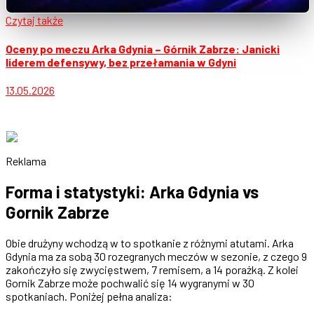
Czytaj także
Oceny po meczu Arka Gdynia – Górnik Zabrze: Janicki
liderem defensywy, bez przełamania w Gdyni
13.05.2026
Reklama
Forma i statystyki: Arka Gdynia vs
Gornik Zabrze
Obie drużyny wchodzą w to spotkanie z różnymi atutami. Arka
Gdynia ma za sobą 30 rozegranych meczów w sezonie, z czego 9
zakończyło się zwycięstwem, 7 remisem, a 14 porażką. Z kolei
Gornik Zabrze może pochwalić się 14 wygranymi w 30
spotkaniach. Poniżej pełna analiza: