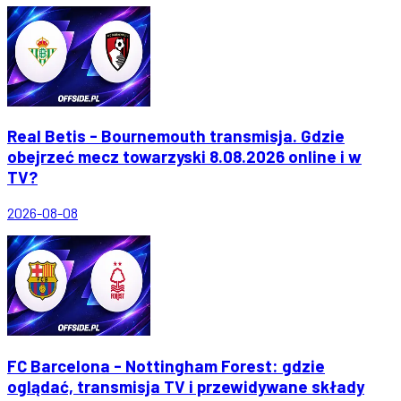
Real Betis - Bournemouth transmisja. Gdzie
obejrzeć mecz towarzyski 8.08.2026 online i w
TV?
2026-08-08
FC Barcelona - Nottingham Forest: gdzie
oglądać, transmisja TV i przewidywane składy