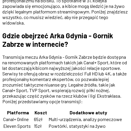
profesjonalizmu na boisku. To spotkanie w 31. kolejka
zapowiada się emocjonująco, a kibice mogą śledzić je na żywo
dzięki legalnym platformom streamingowym. Poniżej znajdziesz
wszystko, co musisz wiedzieć, aby nie przegapić tego
widowiska.
Gdzie obejrzeć Arka Gdynia - Gornik
Zabrze w internecie?
Transmisja meczu Arka Gdynia - Gornik Zabrze będzie dostępna
na renomowanych platformach takich jak Canal+ Sport, które od
lat dostarczają kibicom najwyższej jakości relacje sportowe.
Serwisy te oferują obraz w rozdzielczości Full HD lub 4K, a także
profesjonalny komentarz ekspertów, co pozwala lepiej
zrozumieć taktyczne niuanse gry. Legalne źródła, takie jak
Canal+ Sport, TVP Sport, wspierają rozwój piłki nożnej,
przekazując część zysków na rzecz klubów i ligi Ekstraklasa.
Poniżej przedstawiamy opcje transmisji:
Platforma
Koszt
Dodatkowe atuty
Canal+ Online
65zł
Multi-urządzenia, analizy pomeczowe
Eleven Sports
15zł
Powtórki, statystyki na żywo