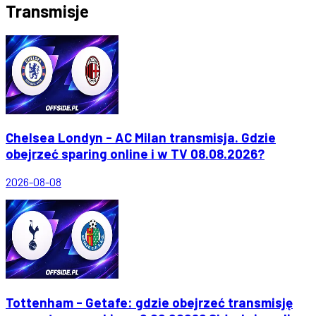
Transmisje
Chelsea Londyn - AC Milan transmisja. Gdzie
obejrzeć sparing online i w TV 08.08.2026?
2026-08-08
Tottenham - Getafe: gdzie obejrzeć transmisję