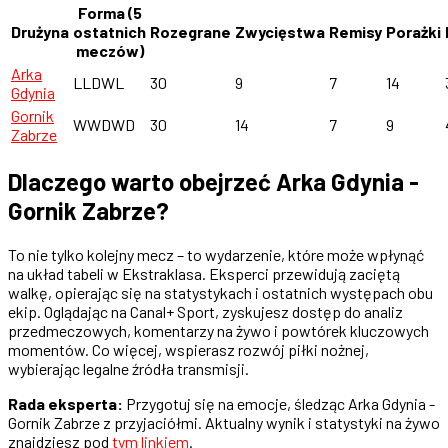
Forma (5
Drużyna
ostatnich
Rozegrane
Zwycięstwa
Remisy
Porażki
meczów)
Arka
LLDWL
30
9
7
14
Gdynia
Gornik
WWDWD
30
14
7
9
Zabrze
Dlaczego warto obejrzeć Arka Gdynia -
Gornik Zabrze?
To nie tylko kolejny mecz – to wydarzenie, które może wpłynąć
na układ tabeli w Ekstraklasa. Eksperci przewidują zaciętą
walkę, opierając się na statystykach i ostatnich występach obu
ekip. Oglądając na Canal+ Sport, zyskujesz dostęp do analiz
przedmeczowych, komentarzy na żywo i powtórek kluczowych
momentów. Co więcej, wspierasz rozwój piłki nożnej,
wybierając legalne źródła transmisji.
Rada eksperta:
Przygotuj się na emocje, śledząc Arka Gdynia -
Gornik Zabrze z przyjaciółmi. Aktualny wynik i statystyki na żywo
znajdziesz pod
tym linkiem
.