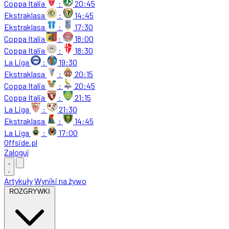
Coppa Italia
:
20:45
Ekstraklasa
:
14:45
Ekstraklasa
:
17:30
Coppa Italia
:
18:00
Coppa Italia
:
18:30
La Liga
:
19:30
Ekstraklasa
:
20:15
Coppa Italia
:
20:45
Coppa Italia
:
21:15
La Liga
:
21:30
Ekstraklasa
:
14:45
La Liga
:
17:00
Offside
.
pl
Zaloguj
Artykuły
Wyniki na żywo
ROZGRYWKI