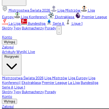
Mistrzostwa Świata 2026
Liga Mistrzów
Liga
Europy
Liga Konferencji
Ekstraklasa
Premier League
La Liga
Bundesliga
Serie A
Ligue 1
Skróty
Typy
Bukmacherzy
Porady
Konto
Wyloguj
Zaloguj
Artykuły
Wyniki Live
Rozgrywki
Mistrzostwa Świata 2026
Liga Mistrzów
Liga Europy
Liga
Konferencji
Ekstraklasa
Premier League
La Liga
Bundesliga
Serie A
Ligue 1
Skróty
Typy
Bukmacherzy
Porady
Konto
Wyloguj
Zaloguj