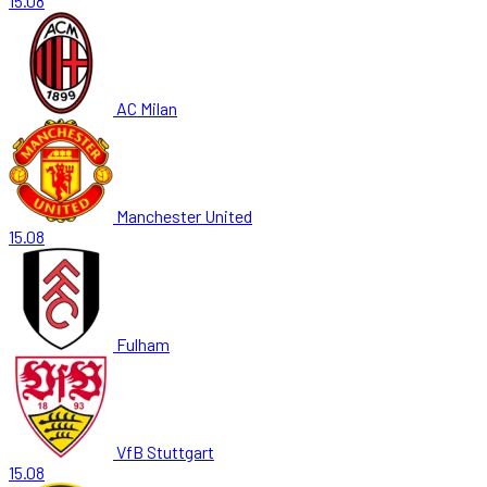
15.08
AC Milan
Manchester United
15.08
Fulham
VfB Stuttgart
15.08