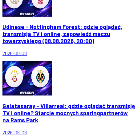
Udinese - Nottingham Forest: gdzie oglądać,
transmisja TV i online, zapowiedź meczu
towarzyskiego (08.08.2026, 20:00)
2026-08-08
Galatasaray - Villarreal: gdzie oglądać transmisję
TV i online? Starcie mocnych sparingpartnerów
na Rams Park
2026-08-08