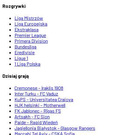
Rozgrywki
Liga Mistrzów
Liga Europejska
Ekstraklasa
Premier League
Primera Division
Bundesliga
Eredivisie
Ligue 1
1 Liga Polska
Dzisiaj grają
Cremonese – Iraklis 1908
Inter Turku – FC Vaduz
KuPS – Universitatea Craiova
HJK helsinki – Motherwell
FK Jablonec – Rīgas FS
Artsakh – FC Sion
Paide – Rapid Wiedeń
Jagiellonia Białystok – Glasgow Rangers
Maccabi Tel Aviv – CSKA Sofia