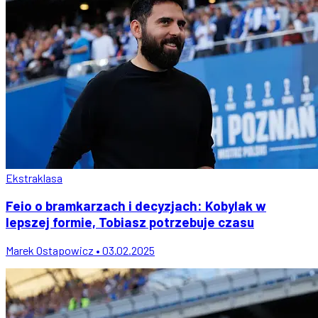
Ekstraklasa
Feio o bramkarzach i decyzjach: Kobylak w
lepszej formie, Tobiasz potrzebuje czasu
Marek Ostapowicz • 03.02.2025