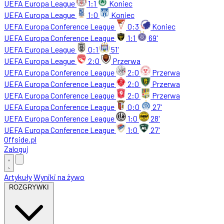
UEFA Europa League
1:1
Koniec
UEFA Europa League
1:0
Koniec
UEFA Europa Conference League
0:3
Koniec
UEFA Europa Conference League
1:1
69'
UEFA Europa League
0:1
51'
UEFA Europa League
2:0
Przerwa
UEFA Europa Conference League
2:0
Przerwa
UEFA Europa Conference League
2:0
Przerwa
UEFA Europa Conference League
2:0
Przerwa
UEFA Europa Conference League
0:0
27'
UEFA Europa Conference League
1:0
28'
UEFA Europa Conference League
1:0
27'
Offside
.
pl
Zaloguj
Artykuły
Wyniki na żywo
ROZGRYWKI