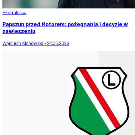
Ekstraklasa
Papszun przed Motorem: pożegnania i decyzje w
zawieszeniu
Wojciech Klonowski • 22.05.2026