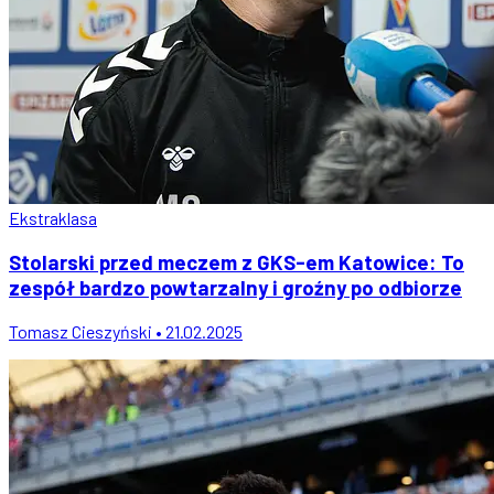
Ekstraklasa
Stolarski przed meczem z GKS-em Katowice: To
zespół bardzo powtarzalny i groźny po odbiorze
Tomasz Cieszyński • 21.02.2025