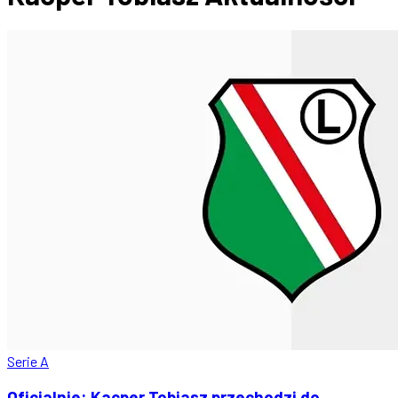
Serie A
Oficjalnie: Kacper Tobiasz przechodzi do