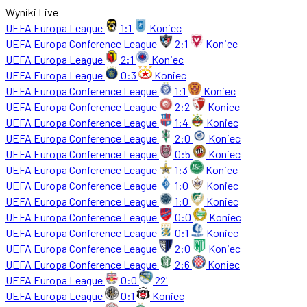
Wyniki Live
UEFA Europa League
1:1
Koniec
UEFA Europa Conference League
2:1
Koniec
UEFA Europa League
2:1
Koniec
UEFA Europa League
0:3
Koniec
UEFA Europa Conference League
1:1
Koniec
UEFA Europa Conference League
2:2
Koniec
UEFA Europa Conference League
1:4
Koniec
UEFA Europa Conference League
2:0
Koniec
UEFA Europa Conference League
0:5
Koniec
UEFA Europa Conference League
1:3
Koniec
UEFA Europa Conference League
1:0
Koniec
UEFA Europa Conference League
1:0
Koniec
UEFA Europa Conference League
0:0
Koniec
UEFA Europa Conference League
0:1
Koniec
UEFA Europa Conference League
2:0
Koniec
UEFA Europa Conference League
2:6
Koniec
UEFA Europa League
0:0
22'
UEFA Europa League
0:1
Koniec