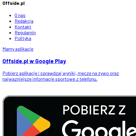
Offside.pl
O nas
Redakcja
Kontakt
Regulamin
Polityka
Mamy aplikacje
Offside
.
pl
w Google Play
Pobierz aplikacje i sprawdzaj wyniki, mecze na zywo oraz
najwazniejsze informacje sportowe z telefonu.