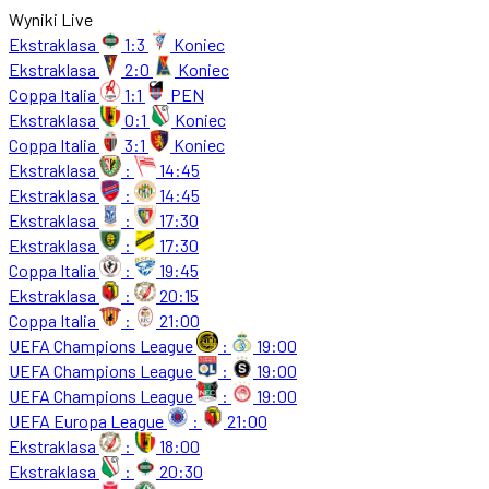
Wyniki Live
Ekstraklasa
1:3
Koniec
Ekstraklasa
2:0
Koniec
Coppa Italia
1:1
PEN
Ekstraklasa
0:1
Koniec
Coppa Italia
3:1
Koniec
Ekstraklasa
:
14:45
Ekstraklasa
:
14:45
Ekstraklasa
:
17:30
Ekstraklasa
:
17:30
Coppa Italia
:
19:45
Ekstraklasa
:
20:15
Coppa Italia
:
21:00
UEFA Champions League
:
19:00
UEFA Champions League
:
19:00
UEFA Champions League
:
19:00
UEFA Europa League
:
21:00
Ekstraklasa
:
18:00
Ekstraklasa
:
20:30