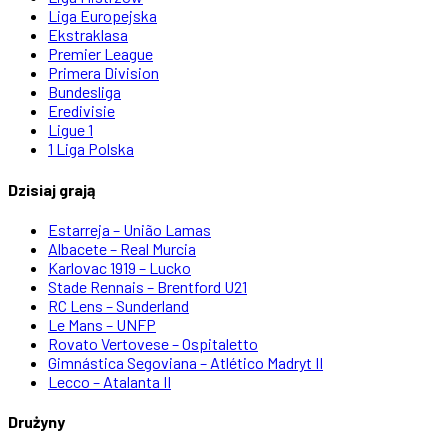
Liga Europejska
Ekstraklasa
Premier League
Primera Division
Bundesliga
Eredivisie
Ligue 1
1 Liga Polska
Dzisiaj grają
Estarreja – União Lamas
Albacete – Real Murcia
Karlovac 1919 – Lucko
Stade Rennais – Brentford U21
RC Lens – Sunderland
Le Mans – UNFP
Rovato Vertovese – Ospitaletto
Gimnástica Segoviana – Atlético Madryt II
Lecco – Atalanta II
Drużyny