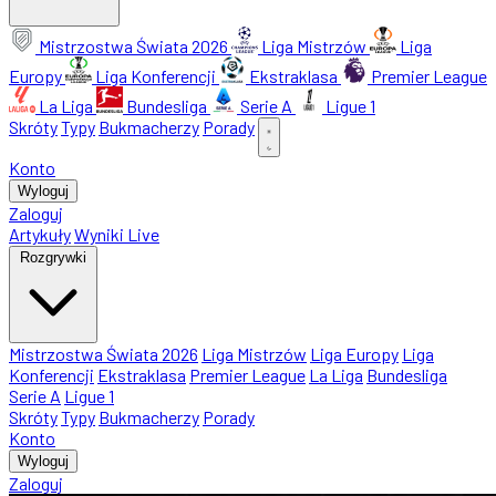
Mistrzostwa Świata 2026
Liga Mistrzów
Liga
Europy
Liga Konferencji
Ekstraklasa
Premier League
La Liga
Bundesliga
Serie A
Ligue 1
Skróty
Typy
Bukmacherzy
Porady
Konto
Wyloguj
Zaloguj
Artykuły
Wyniki Live
Rozgrywki
Mistrzostwa Świata 2026
Liga Mistrzów
Liga Europy
Liga
Konferencji
Ekstraklasa
Premier League
La Liga
Bundesliga
Serie A
Ligue 1
Skróty
Typy
Bukmacherzy
Porady
Konto
Wyloguj
Zaloguj