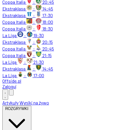
Coppa Italia
:
20:45
Ekstraklasa
:
14:45
Ekstraklasa
:
17:30
Coppa Italia
:
18:00
Coppa Italia
:
18:30
La Liga
:
19:30
Ekstraklasa
:
20:15
Coppa Italia
:
20:45
Coppa Italia
:
21:15
La Liga
:
21:30
Ekstraklasa
:
14:45
La Liga
:
17:00
Offside
.
pl
Zaloguj
Artykuły
Wyniki na żywo
ROZGRYWKI