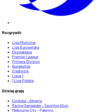
Rozgrywki
Liga Mistrzów
Liga Europejska
Ekstraklasa
Premier League
Primera Division
Bundesliga
Eredivisie
Ligue 1
1 Liga Polska
Dzisiaj grają
Cordoba – Almeria
Racing Santander – Sporting Gijon
Melbourne City – Palermo