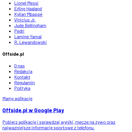
Lionel Messi
Erling Haaland
Kylian Mbappé
Vinicius Jr.
Jude Bellingham
Pedri
Lamine Yamal
R. Lewandowski
Offside.pl
O nas
Redakcja
Kontakt
Regulamin
Polityka
Mamy aplikacje
Offside
.
pl
w Google Play
Pobierz aplikacje i sprawdzaj wyniki, mecze na zywo oraz
najwazniejsze informacje sportowe z telefonu.