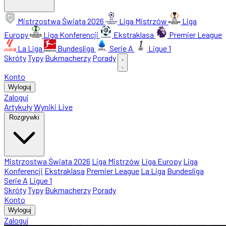
Mistrzostwa Świata 2026
Liga Mistrzów
Liga
Europy
Liga Konferencji
Ekstraklasa
Premier League
La Liga
Bundesliga
Serie A
Ligue 1
Skróty
Typy
Bukmacherzy
Porady
Konto
Wyloguj
Zaloguj
Artykuły
Wyniki Live
Rozgrywki
Mistrzostwa Świata 2026
Liga Mistrzów
Liga Europy
Liga
Konferencji
Ekstraklasa
Premier League
La Liga
Bundesliga
Serie A
Ligue 1
Skróty
Typy
Bukmacherzy
Porady
Konto
Wyloguj
Zaloguj