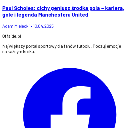
Paul Scholes: cichy geniusz środka pola – kariera,
gole i legenda Manchesteru United
Adam Mielecki • 10.04.2025
Offside
.
pl
Największy portal sportowy dla fanów futbolu. Poczuj emocje
na każdym kroku.