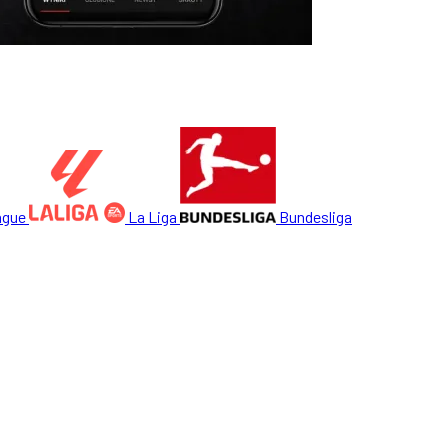
ague
La Liga
Bundesliga