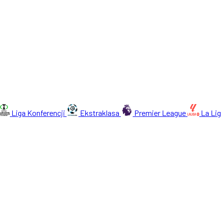
Liga Konferencji
Ekstraklasa
Premier League
La Li