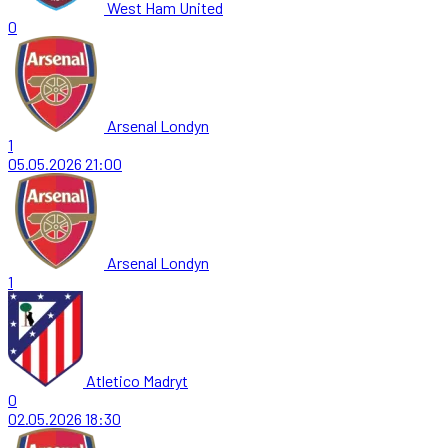
West Ham United
0
Arsenal Londyn
1
05.05.2026
21:00
Arsenal Londyn
1
Atletico Madryt
0
02.05.2026
18:30