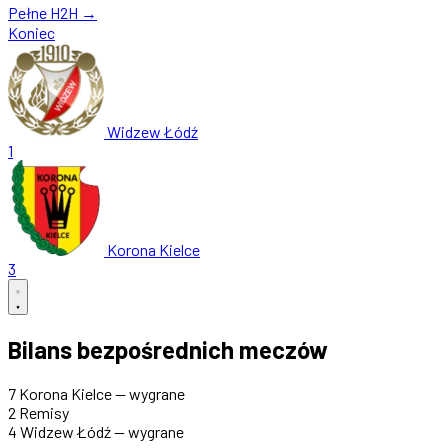
Pełne H2H →
Koniec
Widzew Łódź
1
Korona Kielce
3
Bilans bezpośrednich meczów
7
Korona Kielce — wygrane
2
Remisy
4
Widzew Łódź — wygrane