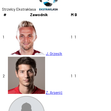
Strzelcy Ekstraklasa
#
Zawodnik
M
B
1
1
1
J. Grzesik
2
1
1
Z. Arsenić