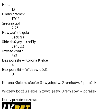
Mecze
13
Bilans bramek
17:12
Średnia goli
2.23
Powyżej 2,5 gola
5
(38%)
Obie drużyny strzeliły
6
(46%)
Czyste konta
4:3
Bez porażki — Korona Kielce
4
Bez porażki — Widzew Łódź
0
Korona Kielce u siebie:
3 zwycięstw, 2 remisów, 2 porażek
Widzew Łódź u siebie:
2 zwycięstw, 0 remisów, 4 porażek
Kursy przedmeczowe