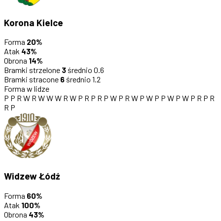
Korona Kielce
Forma
20%
Atak
43%
Obrona
14%
Bramki strzelone
3
średnio 0.6
Bramki stracone
6
średnio 1.2
Forma w lidze
P
P
R
W
R
W
W
W
R
W
P
R
P
R
P
W
P
R
W
P
W
P
P
W
P
W
P
R
P
R
R
P
Widzew Łódź
Forma
60%
Atak
100%
Obrona
43%