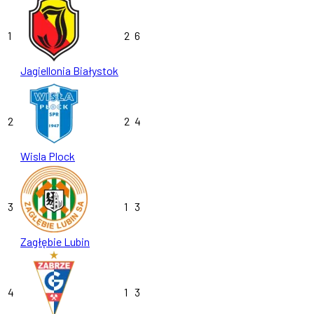
1
2
6
Jagiellonia Białystok
2
2
4
Wisla Plock
3
1
3
Zagłębie Lubin
4
1
3