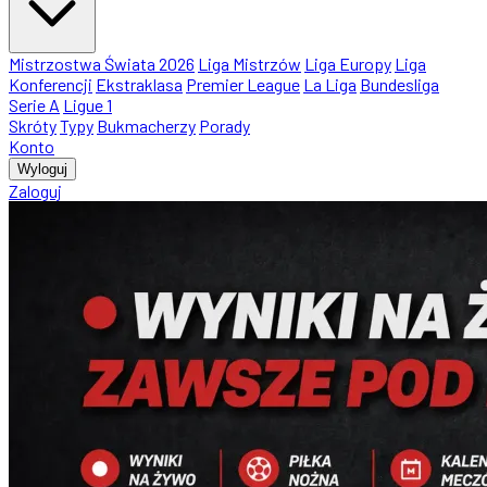
Mistrzostwa Świata 2026
Liga Mistrzów
Liga Europy
Liga
Konferencji
Ekstraklasa
Premier League
La Liga
Bundesliga
Serie A
Ligue 1
Skróty
Typy
Bukmacherzy
Porady
Konto
Wyloguj
Zaloguj