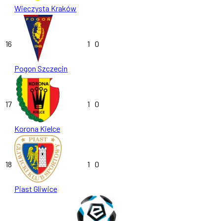
Wieczysta Kraków
16
1
0
Pogon Szczecin
17
1
0
Korona Kielce
18
1
0
Piast Gliwice