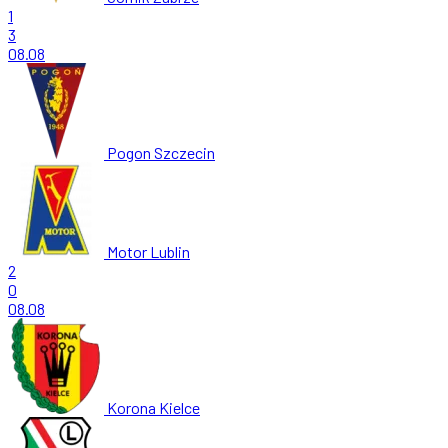
1
3
08.08
Pogon Szczecin
Motor Lublin
2
0
08.08
Korona Kielce