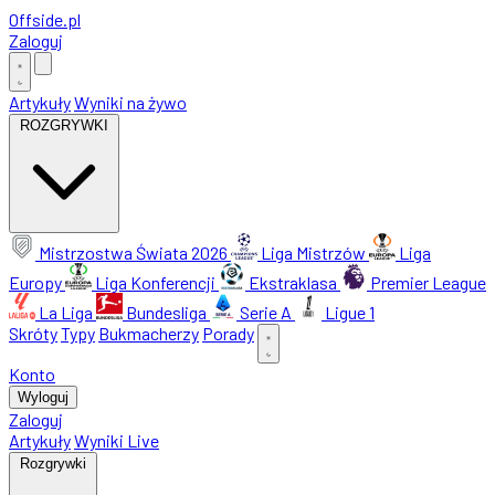
Offside
.
pl
Zaloguj
Artykuły
Wyniki na żywo
ROZGRYWKI
Mistrzostwa Świata 2026
Liga Mistrzów
Liga
Europy
Liga Konferencji
Ekstraklasa
Premier League
La Liga
Bundesliga
Serie A
Ligue 1
Skróty
Typy
Bukmacherzy
Porady
Konto
Wyloguj
Zaloguj
Artykuły
Wyniki Live
Rozgrywki