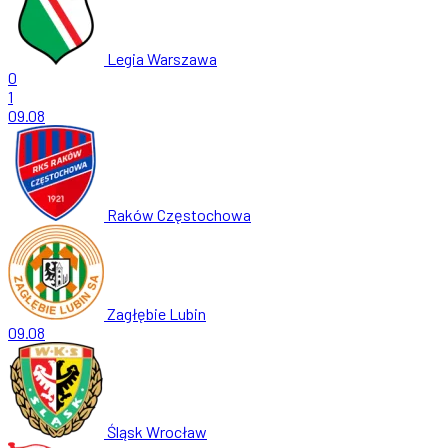
Legia Warszawa
0
1
09.08
Raków Częstochowa
Zagłębie Lubin
09.08
Śląsk Wrocław