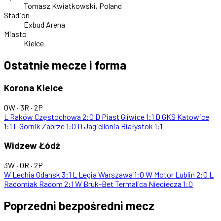
Tomasz Kwiatkowski, Poland
Stadion
Exbud Arena
Miasto
Kielce
Ostatnie mecze i forma
Korona Kielce
0W · 3R · 2P
L
Raków Częstochowa
2:0
D
Piast Gliwice
1:1
D
GKS Katowice
1:1
L
Gornik Zabrze
1:0
D
Jagiellonia Białystok
1:1
Widzew Łódź
3W · 0R · 2P
W
Lechia Gdansk
3:1
L
Legia Warszawa
1:0
W
Motor Lublin
2:0
L
Radomiak Radom
2:1
W
Bruk-Bet Termalica Nieciecza
1:0
Poprzedni bezpośredni mecz