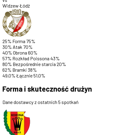
Widzew Łódź
25%
Forma
75%
30%
Atak
70%
40%
Obrona
60%
57%
Rozkład Poissona
43%
80%
Bezpośrednie starcia
20%
62%
Bramki
38%
49.0%
Łącznie
51.0%
Forma i skuteczność drużyn
Dane dostawcy z ostatnich 5 spotkań