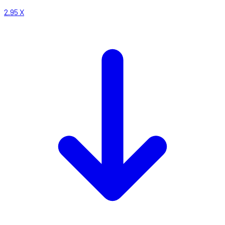
2.95
X