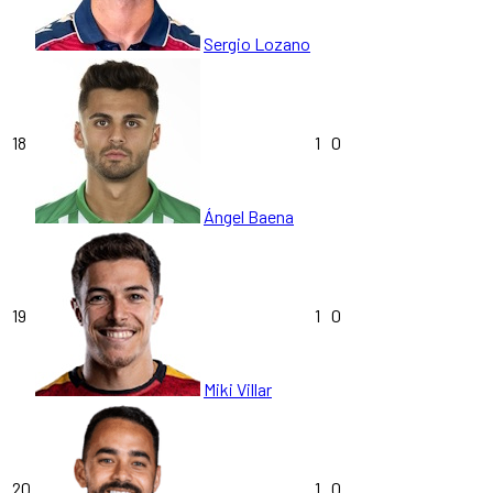
Sergio Lozano
18
1
0
Ángel Baena
19
1
0
Miki Villar
20
1
0