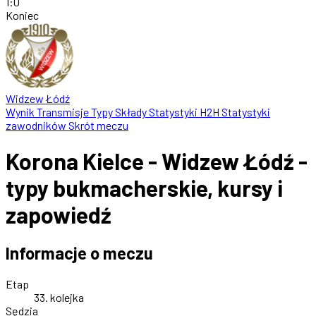
1
:
0
Koniec
Widzew Łódź
Wynik
Transmisje
Typy
Składy
Statystyki
H2H
Statystyki
zawodników
Skrót meczu
Korona Kielce - Widzew Łódź -
typy bukmacherskie, kursy i
zapowiedź
Informacje o meczu
Etap
33. kolejka
Sędzia