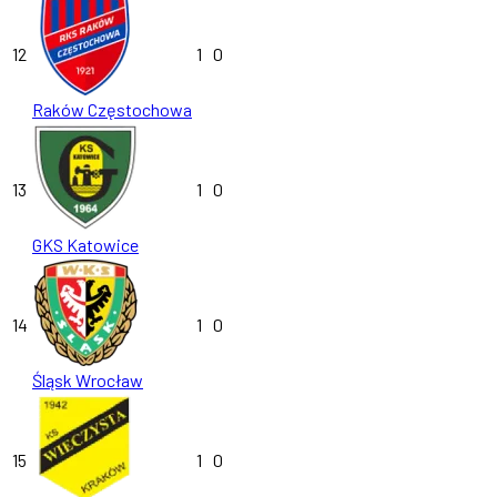
12
1
0
Raków Częstochowa
13
1
0
GKS Katowice
14
1
0
Śląsk Wrocław
15
1
0