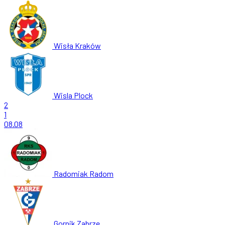
Wisła Kraków
Wisla Plock
2
1
08.08
Radomiak Radom
Gornik Zabrze