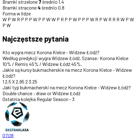
Bramki strzelone
7
średnio 1.4
Bramki stracone
4
średnio 0.8
Forma w lidze
W
P
W
R
P
P
P
W
P
P
W
W
P
R
P
P
W
P
P
P
W
R
P
W
R
R
R
W
P
W
P
W
Najczęstsze pytania
Kto wygra mecz Korona Kielce - Widzew Łódź?
Według predykcji wygra
Widzew Łódź
. Szanse:
Korona Kielce
10%
/
Remis 45%
/
Widzew Łódź 45%
.
Jakie są kursy bukmacherskie na mecz Korona Kielce - Widzew
Łódź?
1
2.5
X
2.95
2
3.25
Jaki typ bukmacherski na mecz Korona Kielce - Widzew Łódź?
Double chance : draw or Widzew Łódź
Ostatnia kolejka
Regular Season - 3
07.08