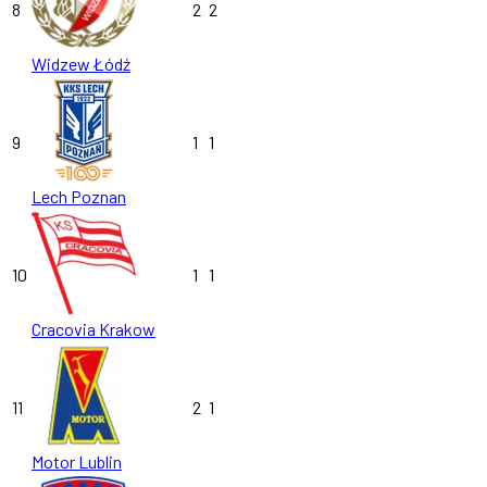
8
2
2
Widzew Łódź
9
1
1
Lech Poznan
10
1
1
Cracovia Krakow
11
2
1
Motor Lublin