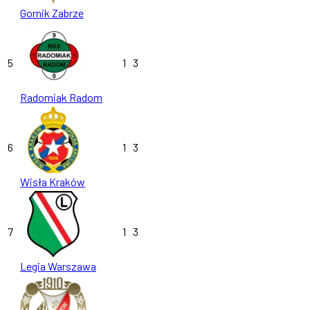
Gornik Zabrze
5
1
3
Radomiak Radom
6
1
3
Wisła Kraków
7
1
3
Legia Warszawa