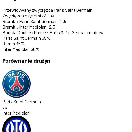
Przewidywany zwycięzca
Paris Saint Germain
Zwycięzca czy remis?
Tak
Bramki: Paris Saint Germain
-2.5
Bramki: Inter Mediolan
-2.5
Porada
Double chance : Paris Saint Germain or draw
Paris Saint Germain
35%
Remis
35%
Inter Mediolan
30%
Porównanie drużyn
Paris Saint Germain
vs
Inter Mediolan