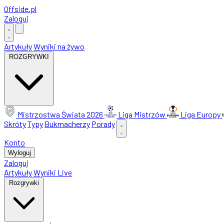
Offside
.
pl
Zaloguj
Artykuły
Wyniki na żywo
ROZGRYWKI
Mistrzostwa Świata 2026
Liga Mistrzów
Liga Europy
Skróty
Typy
Bukmacherzy
Porady
Konto
Wyloguj
Zaloguj
Artykuły
Wyniki Live
Rozgrywki