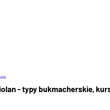
ików
diolan - typy bukmacherskie, kur