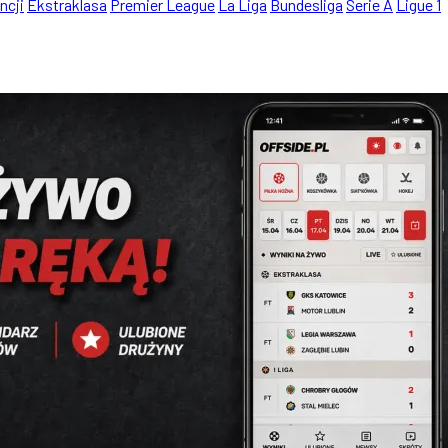
ncji
Ekstraklasa
Premier League
La Liga
Bundesliga
Serie A
Ligue 1