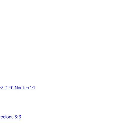
:3
D
FC Nantes
1:1
rcelona
3:3