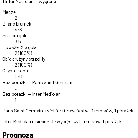
1
Inter Mediolan — wygrane
Mecze
2
Bilans bramek
4:3
Średnia goli
3.5
Powyżej 2,5 gola
2
(100%)
Obie drużyny strzeliły
2
(100%)
Czyste konta
0:0
Bez porażki — Paris Saint Germain
0
Bez porażki — Inter Mediolan
1
Paris Saint Germain u siebie:
0 zwycięstw, 0 remisów, 1 porażek
Inter Mediolan u siebie:
0 zwycięstw, 0 remisów, 1 porażek
Prognoza