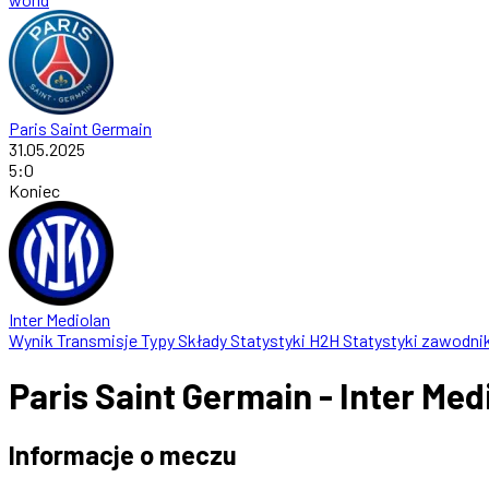
Paris Saint Germain
31.05.2025
5
:
0
Koniec
Inter Mediolan
Wynik
Transmisje
Typy
Składy
Statystyki
H2H
Statystyki zawodn
Paris Saint Germain - Inter Me
Informacje o meczu