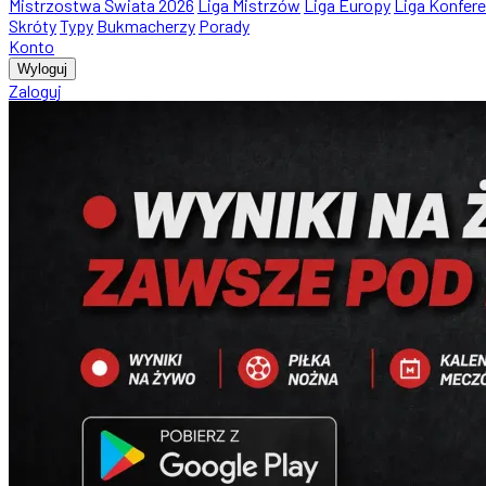
Mistrzostwa Świata 2026
Liga Mistrzów
Liga Europy
Liga Konfere
Skróty
Typy
Bukmacherzy
Porady
Konto
Wyloguj
Zaloguj