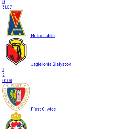
0
31.07
Motor Lublin
Jagiellonia Białystok
1
2
01.08
Piast Gliwice