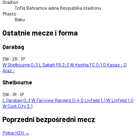
Stadion
Tofiq Bəhramov adına Respublika stadionu
Miasto
Baku
Ostatnie mecze i forma
Qarabag
2W · 2R · 1P
W
Shelbourne
0:3
L
Sabah FA
2:3
W
Keshla FC
0:1
D
Kapaz
:
D
Araz
:
Shelbourne
3W · 1R · 1P
L
Qarabag
0:3
W
Fairview Rangers
0:4
D
Linfield
1:1
W
Linfield
1:0
W
Cork City
3:1
Poprzedni bezpośredni mecz
Pełne H2H →