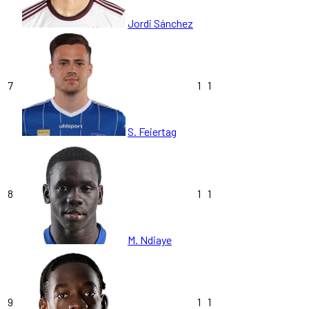
Jordi Sánchez
7
1
1
S. Feiertag
8
1
1
M. Ndiaye
9
1
1