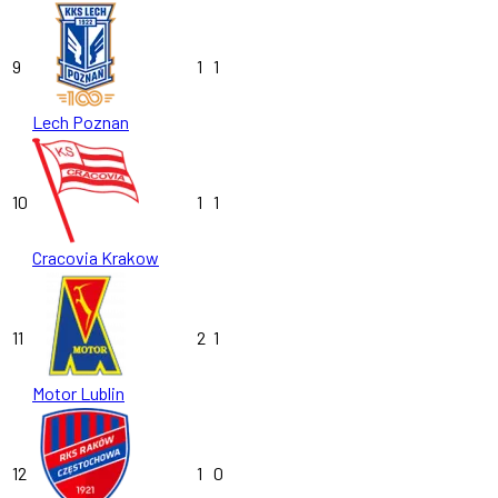
9
1
1
Lech Poznan
10
1
1
Cracovia Krakow
11
2
1
Motor Lublin
12
1
0