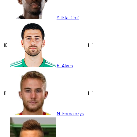
Y. Ikia Dimi
10
1
1
R. Alves
11
1
1
M. Fornalczyk