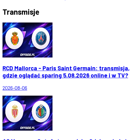
Transmisje
RCD Mallorca - Paris Saint Germain: transmisja,
gdzie oglądać sparing 5.08.2026 online i w TV?
2026-08-06