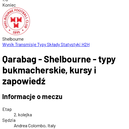
Koniec
Shelbourne
Wynik
Transmisje
Typy
Składy
Statystyki
H2H
Qarabag - Shelbourne - typy
bukmacherskie, kursy i
zapowiedź
Informacje o meczu
Etap
2. kolejka
Sędzia
Andrea Colombo, Italy