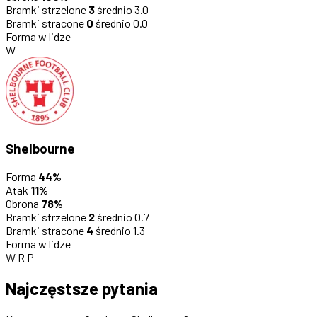
Bramki strzelone
3
średnio 3.0
Bramki stracone
0
średnio 0.0
Forma w lidze
W
Shelbourne
Forma
44%
Atak
11%
Obrona
78%
Bramki strzelone
2
średnio 0.7
Bramki stracone
4
średnio 1.3
Forma w lidze
W
R
P
Najczęstsze pytania