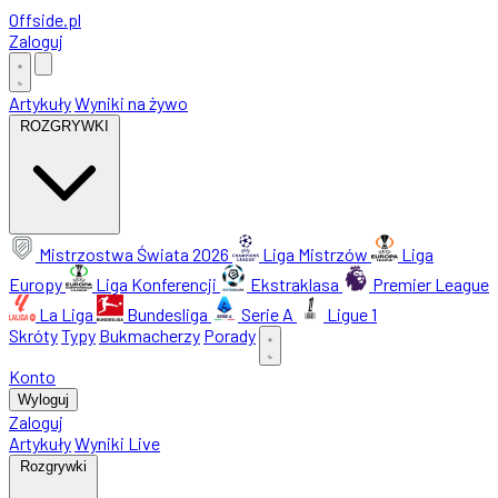
Offside
.
pl
Zaloguj
Artykuły
Wyniki na żywo
ROZGRYWKI
Mistrzostwa Świata 2026
Liga Mistrzów
Liga
Europy
Liga Konferencji
Ekstraklasa
Premier League
La Liga
Bundesliga
Serie A
Ligue 1
Skróty
Typy
Bukmacherzy
Porady
Konto
Wyloguj
Zaloguj
Artykuły
Wyniki Live
Rozgrywki