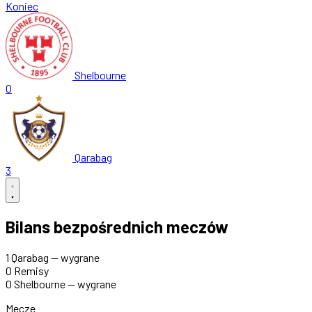
Koniec
Shelbourne
0
Qarabag
3
Bilans bezpośrednich meczów
1
Qarabag — wygrane
0
Remisy
0
Shelbourne — wygrane
Mecze