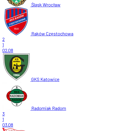
Śląsk Wrocław
Raków Częstochowa
2
1
02.08
GKS Katowice
Radomiak Radom
3
1
03.08