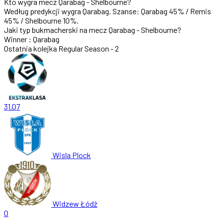
Kto wygra mecz Qarabag - Shelbourne?
Według predykcji wygra
Qarabag
. Szanse:
Qarabag 45%
/
Remis
45%
/
Shelbourne 10%
.
Jaki typ bukmacherski na mecz Qarabag - Shelbourne?
Winner : Qarabag
Ostatnia kolejka
Regular Season - 2
31.07
Wisla Plock
Widzew Łódź
0