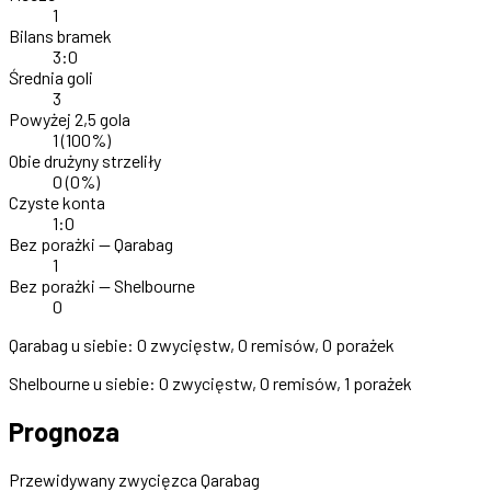
1
Bilans bramek
3:0
Średnia goli
3
Powyżej 2,5 gola
1
(100%)
Obie drużyny strzeliły
0
(0%)
Czyste konta
1:0
Bez porażki — Qarabag
1
Bez porażki — Shelbourne
0
Qarabag u siebie:
0 zwycięstw, 0 remisów, 0 porażek
Shelbourne u siebie:
0 zwycięstw, 0 remisów, 1 porażek
Prognoza
Przewidywany zwycięzca
Qarabag