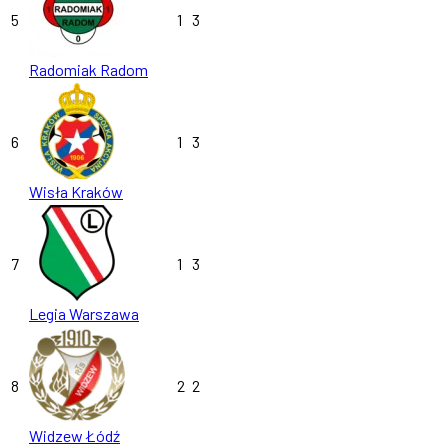
5
1
3
Radomiak Radom
6
1
3
Wisła Kraków
7
1
3
Legia Warszawa
8
2
2
Widzew Łódź