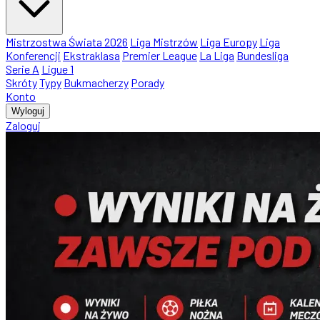
Mistrzostwa Świata 2026
Liga Mistrzów
Liga Europy
Liga
Konferencji
Ekstraklasa
Premier League
La Liga
Bundesliga
Serie A
Ligue 1
Skróty
Typy
Bukmacherzy
Porady
Konto
Wyloguj
Zaloguj