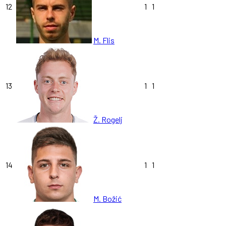
12
1
1
M. Flis
13
1
1
Ž. Rogelj
14
1
1
M. Božić