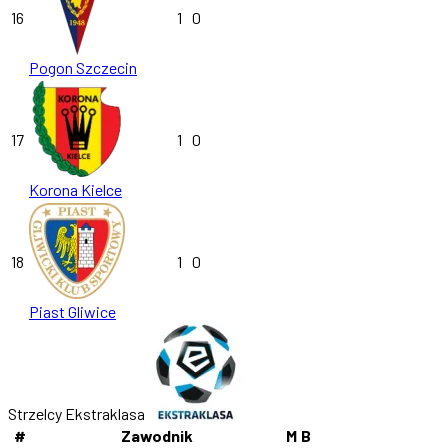
16
1
0
Pogon Szczecin
17
1
0
Korona Kielce
18
1
0
Piast Gliwice
Strzelcy Ekstraklasa
#
Zawodnik
M
B