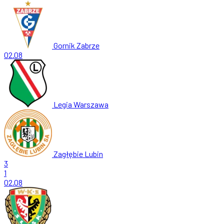
Gornik Zabrze
02.08
Legia Warszawa
Zagłębie Lubin
3
1
02.08