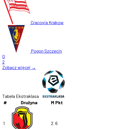
Cracovia Krakow
Pogon Szczecin
0
2
Zobacz więcej →
Tabela Ekstraklasa
#
Drużyna
M
Pkt
1
2
6