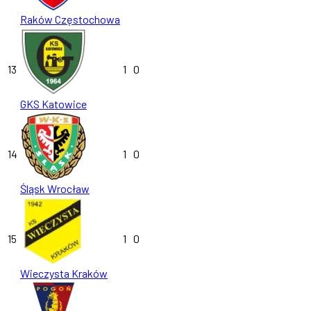
Raków Częstochowa
13
1
0
GKS Katowice
14
1
0
Śląsk Wrocław
15
1
0
Wieczysta Kraków