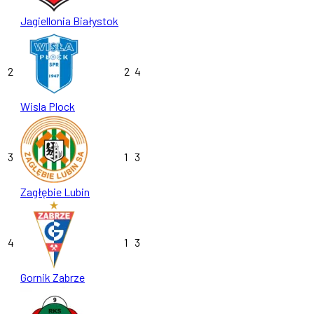
Jagiellonia Białystok
2
2
4
Wisla Plock
3
1
3
Zagłębie Lubin
4
1
3
Gornik Zabrze