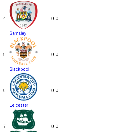
4
0
0
Barnsley
5
0
0
Blackpool
6
0
0
Leicester
7
0
0