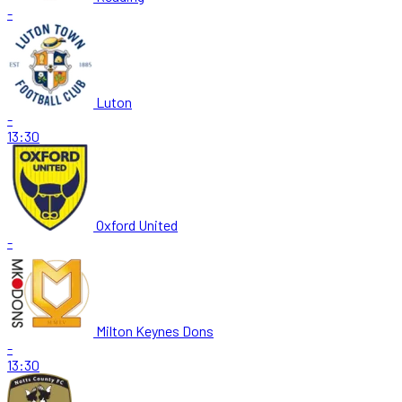
-
Luton
-
13:30
Oxford United
-
Milton Keynes Dons
-
13:30