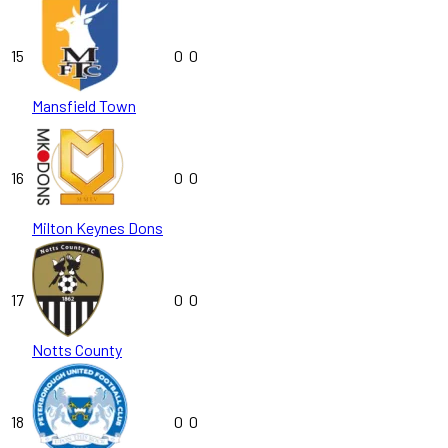
15
0
0
Mansfield Town
16
0
0
Milton Keynes Dons
17
0
0
Notts County
18
0
0