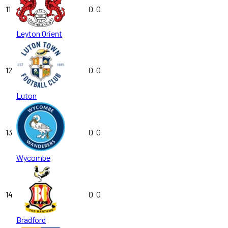
11
0
0
Leyton Orient
12
0
0
Luton
13
0
0
Wycombe
14
0
0
Bradford