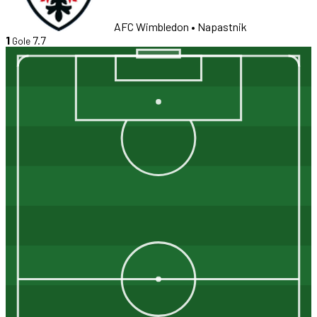
AFC Wimbledon
• Napastnik
1
7.7
Gole