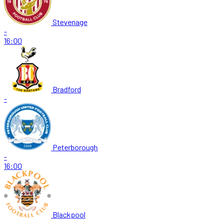
Stevenage
-
16:00
Bradford
-
Peterborough
-
16:00
Blackpool