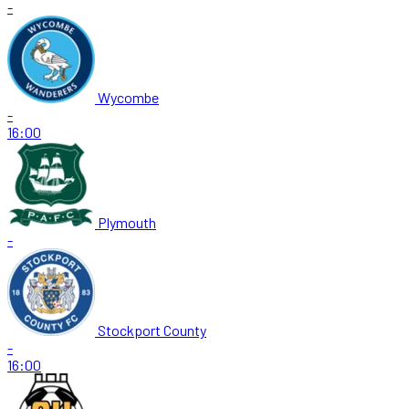
-
Wycombe
-
16:00
Plymouth
-
Stockport County
-
16:00