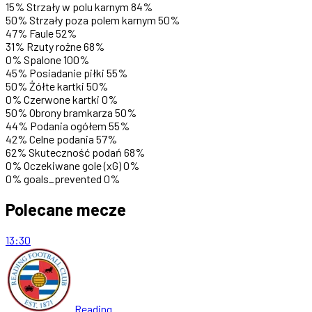
15%
Strzały w polu karnym
84%
50%
Strzały poza polem karnym
50%
47%
Faule
52%
31%
Rzuty rożne
68%
0%
Spalone
100%
45%
Posiadanie piłki
55%
50%
Żółte kartki
50%
0%
Czerwone kartki
0%
50%
Obrony bramkarza
50%
44%
Podania ogółem
55%
42%
Celne podania
57%
62%
Skuteczność podań
68%
0%
Oczekiwane gole (xG)
0%
0%
goals_prevented
0%
Polecane mecze
13:30
Reading