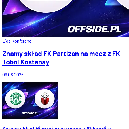
Liga Konferencji
Znamy skład FK Partizan na mecz z FK
Tobol Kostanay
06.08.2026
Znamy skład Hibernian na mecz z Shkendija