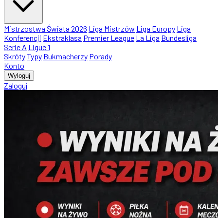
Mistrzostwa Świata 2026
Liga Mistrzów
Liga Europy
Liga
Konferencji
Ekstraklasa
Premier League
La Liga
Bundesliga
Serie A
Ligue 1
Skróty
Typy
Bukmacherzy
Porady
Konto
Wyloguj
Zaloguj