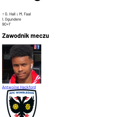
↑ G. Hall
↓ M. Faal
I. Ogundere
90+1'
Zawodnik meczu
Antwoine Hackford