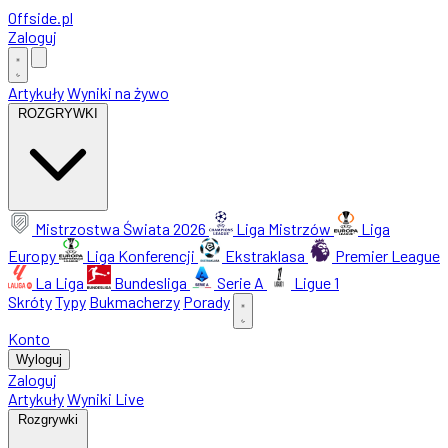
Offside
.
pl
Zaloguj
Artykuły
Wyniki na żywo
ROZGRYWKI
Mistrzostwa Świata 2026
Liga Mistrzów
Liga
Europy
Liga Konferencji
Ekstraklasa
Premier League
La Liga
Bundesliga
Serie A
Ligue 1
Skróty
Typy
Bukmacherzy
Porady
Konto
Wyloguj
Zaloguj
Artykuły
Wyniki Live
Rozgrywki