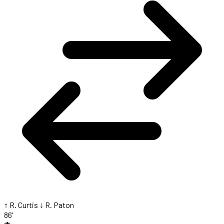
↑ R. Curtis
↓ R. Paton
86'