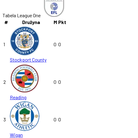
Tabela League One
#
Drużyna
M
Pkt
1
0
0
Stockport County
2
0
0
Reading
3
0
0
Wigan