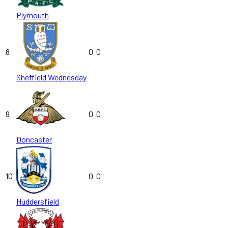
Plymouth
8
0
0
Sheffield Wednesday
9
0
0
Doncaster
10
0
0
Huddersfield