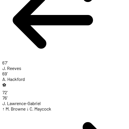
67'
J. Reeves
69'
A. Hackford
⚽
72'
76'
J. Lawrence-Gabriel
↑ M. Browne
↓ C. Maycock