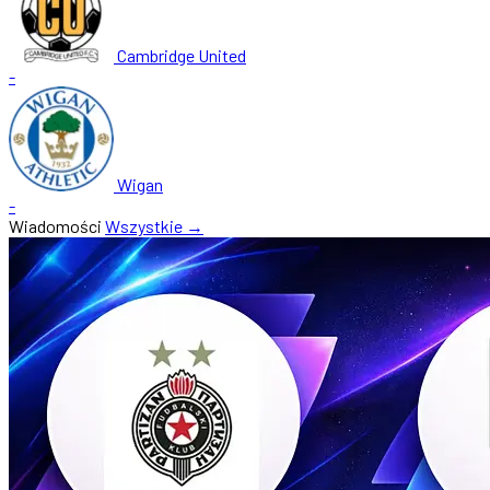
Cambridge United
-
Wigan
-
Wiadomości
Wszystkie →