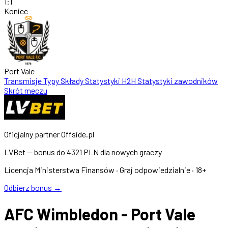
1
:
1
Koniec
Port Vale
Transmisje
Typy
Składy
Statystyki
H2H
Statystyki zawodników
Skrót meczu
Oficjalny partner Offside.pl
LVBet — bonus do
4321 PLN
dla nowych graczy
Licencja Ministerstwa Finansów · Graj odpowiedzialnie · 18+
Odbierz bonus →
AFC Wimbledon - Port Vale