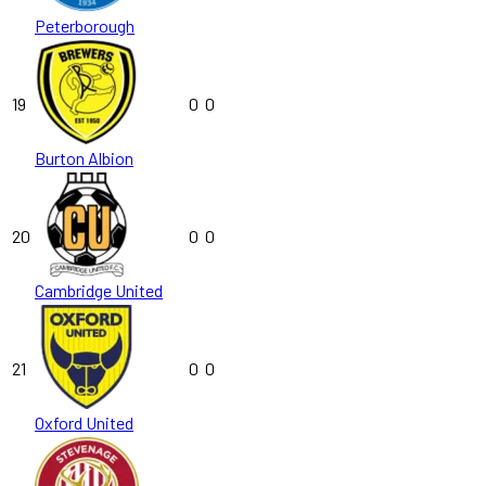
Peterborough
19
0
0
Burton Albion
20
0
0
Cambridge United
21
0
0
Oxford United