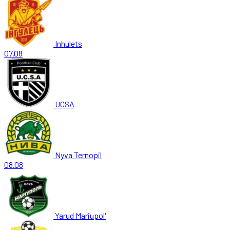
Inhulets
07.08
UCSA
Nyva Ternopil
08.08
Yarud Mariupol'