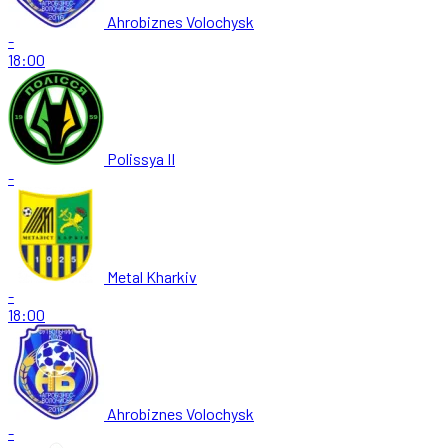
Ahrobiznes Volochysk
-
18:00
Polissya II
-
Metal Kharkiv
-
18:00
Ahrobiznes Volochysk
-