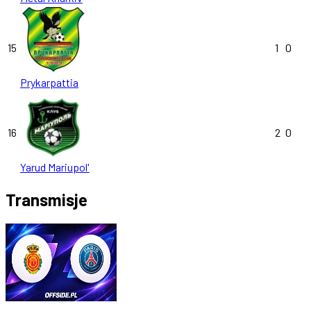
15
1
0
Prykarpattia
16
2
0
Yarud Mariupol'
Transmisje