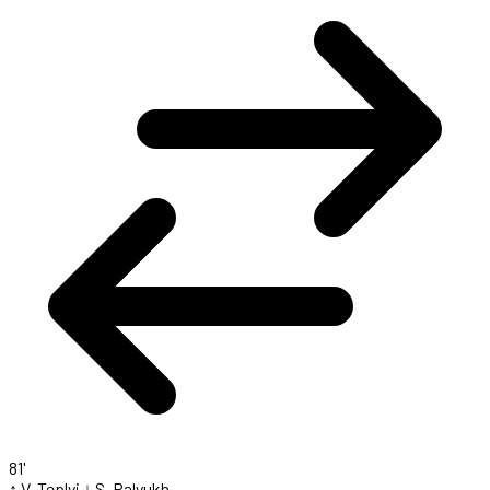
81'
↑ V. Teplyi
↓ S. Palyukh