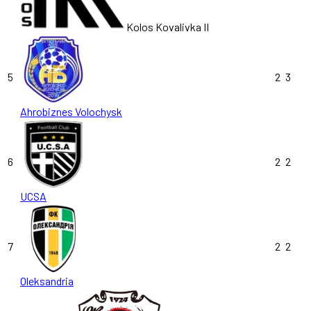
Kolos Kovalivka II
5
2
3
Ahrobiznes Volochysk
6
2
2
UCSA
7
2
2
Oleksandria