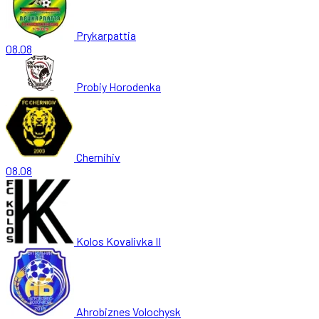
Prykarpattia
08.08
Probiy Horodenka
Chernihiv
08.08
Kolos Kovalivka II
Ahrobiznes Volochysk