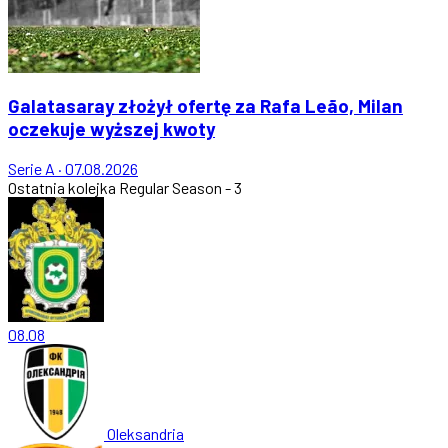
Galatasaray złożył ofertę za Rafa Leão, Milan
oczekuje wyższej kwoty
Serie A
·
07.08.2026
Ostatnia kolejka
Regular Season - 3
08.08
Oleksandria