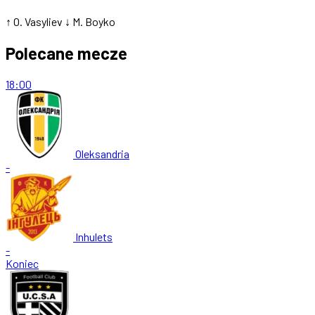
↑ O. Vasyliev
↓ M. Boyko
Polecane mecze
18:00
Oleksandria
-
Inhulets
-
Koniec