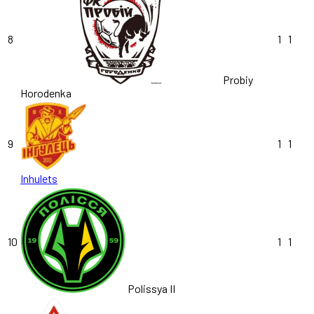
8
1
1
Probiy
Horodenka
9
1
1
Inhulets
10
1
1
Polissya II