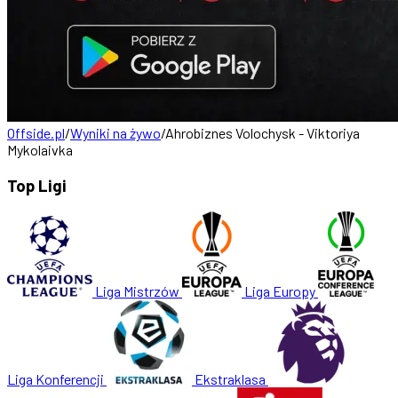
Offside.pl
/
Wyniki na żywo
/
Ahrobiznes Volochysk - Viktoriya
Mykolaivka
Top Ligi
Liga Mistrzów
Liga Europy
Liga Konferencji
Ekstraklasa