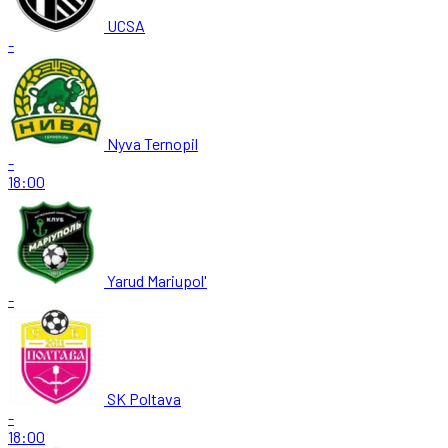
UCSA
-
Nyva Ternopil
-
18:00
Yarud Mariupol'
-
SK Poltava
-
18:00