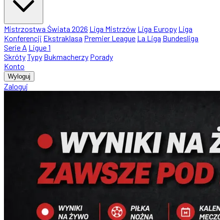
Mistrzostwa Świata 2026
Liga Mistrzów
Liga Europy
Liga
Konferencji
Ekstraklasa
Premier League
La Liga
Bundesliga
Serie A
Ligue 1
Skróty
Typy
Bukmacherzy
Porady
Konto
Wyloguj
Zaloguj