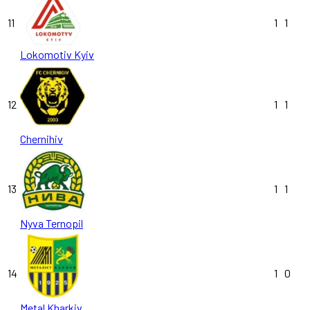
11
1
1
Lokomotiv Kyiv
12
1
1
Chernihiv
13
1
1
Nyva Ternopil
14
1
0
Metal Kharkiv