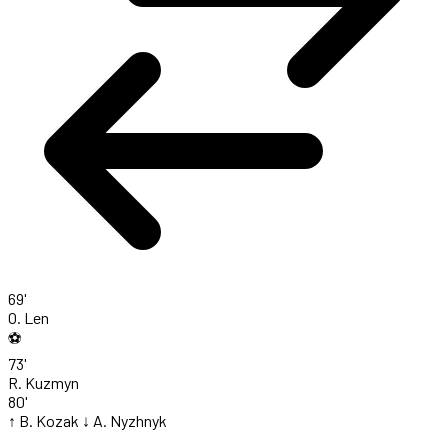
69'
O. Len
⚽
73'
R. Kuzmyn
80'
↑ B. Kozak
↓ A. Nyzhnyk