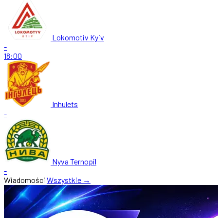
Lokomotiv Kyiv
-
18:00
Inhulets
-
Nyva Ternopil
-
Wiadomości
Wszystkie →