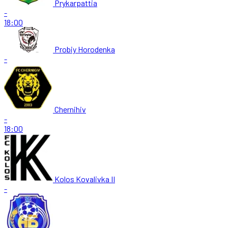
Prykarpattia
-
18:00
Probiy Horodenka
-
Chernihiv
-
18:00
Kolos Kovalivka II
-