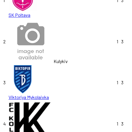
1
1
3
SK Poltava
2
1
3
Kulykiv
3
1
3
Viktoriya Mykolaivka
4
1
3