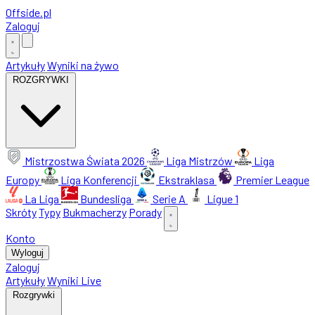
Offside
.
pl
Zaloguj
Artykuły
Wyniki na żywo
ROZGRYWKI
Mistrzostwa Świata 2026
Liga Mistrzów
Liga
Europy
Liga Konferencji
Ekstraklasa
Premier League
La Liga
Bundesliga
Serie A
Ligue 1
Skróty
Typy
Bukmacherzy
Porady
Konto
Wyloguj
Zaloguj
Artykuły
Wyniki Live
Rozgrywki