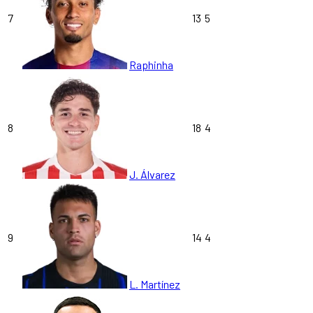
7
13
5
Raphinha
8
18
4
J. Álvarez
9
14
4
L. Martínez