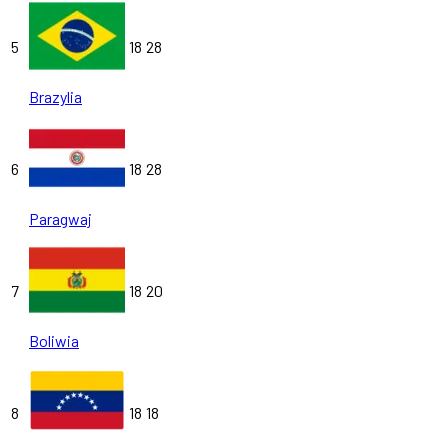
5
18
28
Brazylia
6
18
28
Paragwaj
7
18
20
Boliwia
8
18
18