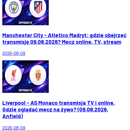
Manchester City - Atletico Madryt: gdzie obejrzeć
transmisję 09.08.2026? Mecz online, TV, stream
2026-08-09
Liverpool - AS Monaco transmisja TV i online.
Gdzie oglądać mecz na żywo? (09.08.2026,
Anfield)
2026-08-09