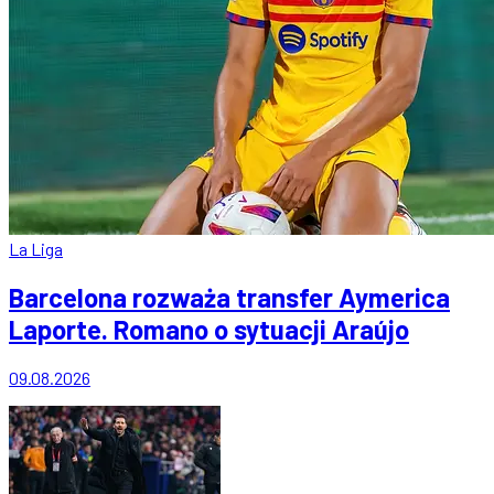
La Liga
Barcelona rozważa transfer Aymerica
Laporte. Romano o sytuacji Araújo
09.08.2026