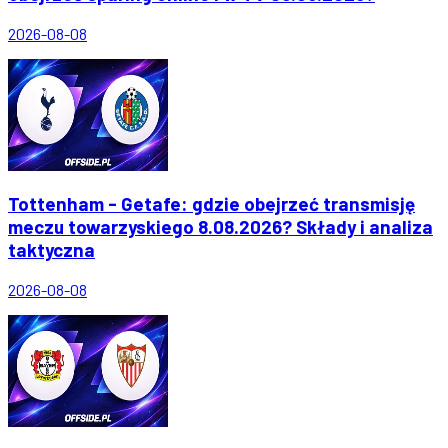
2026-08-08
Tottenham - Getafe: gdzie obejrzeć transmisję
meczu towarzyskiego 8.08.2026? Składy i analiza
taktyczna
2026-08-08