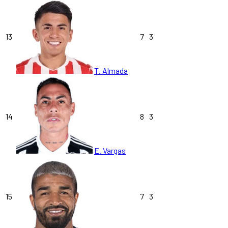
13
7
3
T. Almada
14
8
3
E. Vargas
15
7
3