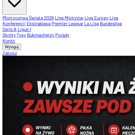
Mistrzostwa Świata 2026
Liga Mistrzów
Liga Europy
Liga
Konferencji
Ekstraklasa
Premier League
La Liga
Bundesliga
Serie A
Ligue 1
Skróty
Typy
Bukmacherzy
Porady
Konto
Wyloguj
Zaloguj