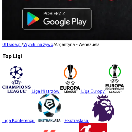
Offside.pl
/
Wyniki na żywo
/
Argentyna - Wenezuela
Top Ligi
Liga Mistrzów
Liga Europy
Liga Konferencji
Ekstraklasa