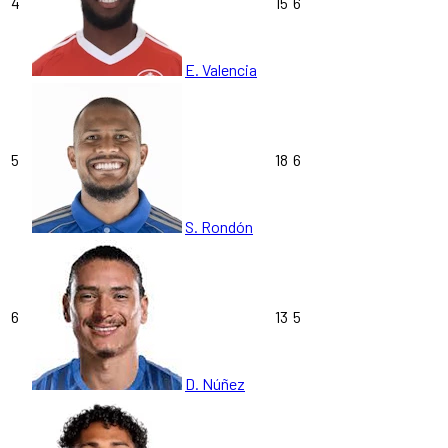
4
15
6
E. Valencia
5
18
6
S. Rondón
6
13
5
D. Núñez