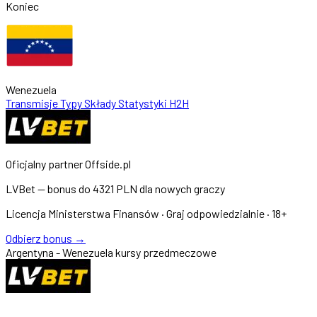
Koniec
Wenezuela
Transmisje
Typy
Składy
Statystyki
H2H
Oficjalny partner Offside.pl
LVBet — bonus do
4321 PLN
dla nowych graczy
Licencja Ministerstwa Finansów · Graj odpowiedzialnie · 18+
Odbierz bonus →
Argentyna - Wenezuela kursy przedmeczowe