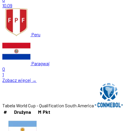
10.09
Peru
Paragwaj
0
1
Zobacz więcej →
Tabela World Cup - Qualification South America
#
Drużyna
M
Pkt