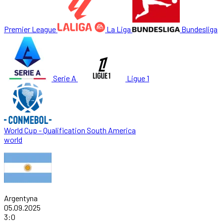
Premier League
La Liga
Bundesliga
Serie A
Ligue 1
World Cup - Qualification South America
world
Argentyna
05.09.2025
3
:
0