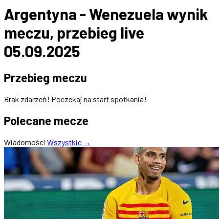
Argentyna - Wenezuela wynik
meczu, przebieg live
05.09.2025
Przebieg meczu
Brak zdarzeń! Poczekaj na start spotkania!
Polecane mecze
Wiadomości
Wszystkie →