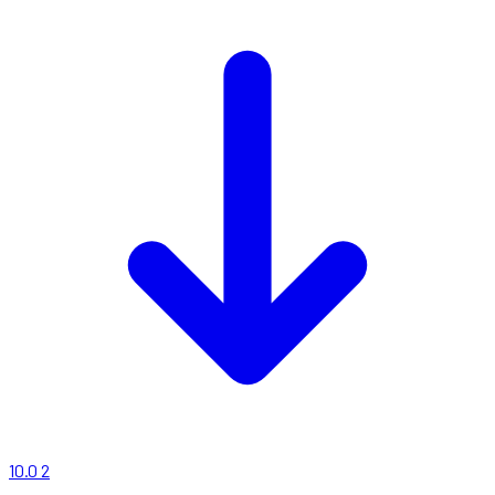
10.0
2