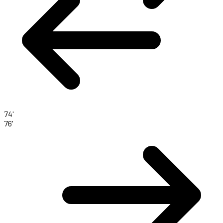
74'
76'