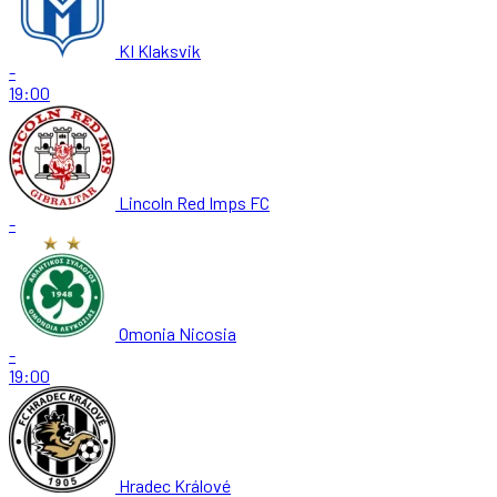
KI Klaksvik
-
19:00
Lincoln Red Imps FC
-
Omonia Nicosia
-
19:00
Hradec Králové