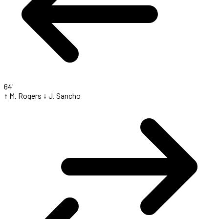
64'
↑ M. Rogers
↓ J. Sancho