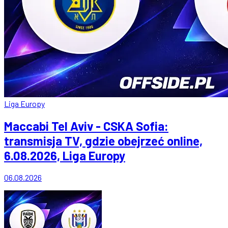
Liga Europy
Maccabi Tel Aviv - CSKA Sofia:
transmisja TV, gdzie obejrzeć online,
6.08.2026, Liga Europy
06.08.2026