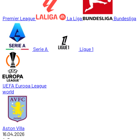
Premier League
La Liga
Bundesliga
Serie A
Ligue 1
UEFA Europa League
world
Aston Villa
16.04.2026