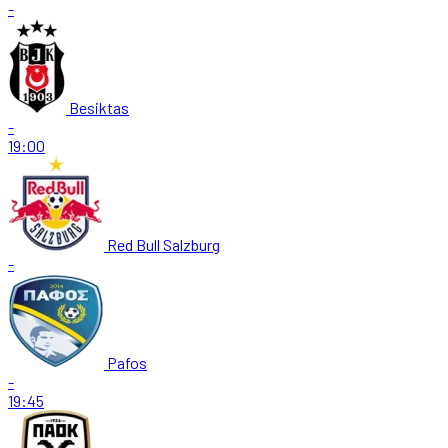
-
Besiktas
-
19:00
Red Bull Salzburg
-
Pafos
-
19:45