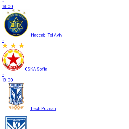
-
18:00
Maccabi Tel Aviv
-
CSKA Sofia
-
19:00
Lech Poznan
-