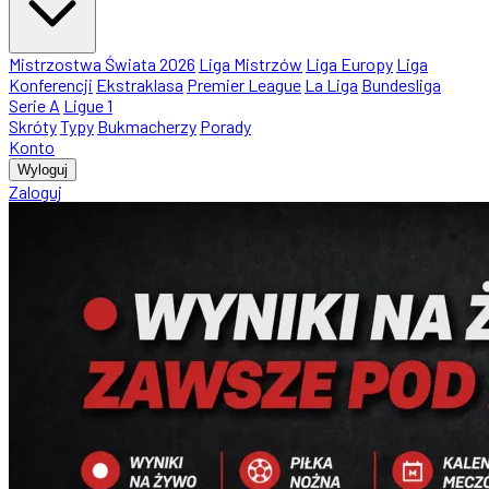
Mistrzostwa Świata 2026
Liga Mistrzów
Liga Europy
Liga
Konferencji
Ekstraklasa
Premier League
La Liga
Bundesliga
Serie A
Ligue 1
Skróty
Typy
Bukmacherzy
Porady
Konto
Wyloguj
Zaloguj