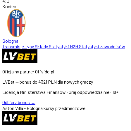
4
:
0
Koniec
Bologna
Transmisje
Typy
Składy
Statystyki
H2H
Statystyki zawodników
Oficjalny partner Offside.pl
LVBet — bonus do
4321 PLN
dla nowych graczy
Licencja Ministerstwa Finansów · Graj odpowiedzialnie · 18+
Odbierz bonus →
Aston Villa - Bologna kursy przedmeczowe