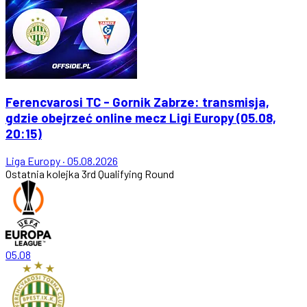
Ferencvarosi TC - Gornik Zabrze: transmisja,
gdzie obejrzeć online mecz Ligi Europy (05.08,
20:15)
Liga Europy
·
05.08.2026
Ostatnia kolejka
3rd Qualifying Round
05.08