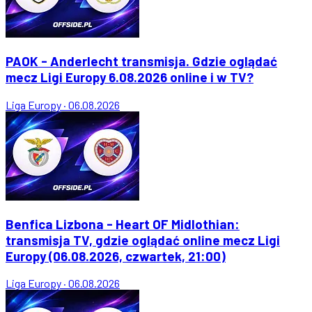
PAOK - Anderlecht transmisja. Gdzie oglądać
mecz Ligi Europy 6.08.2026 online i w TV?
Liga Europy
·
06.08.2026
Benfica Lizbona - Heart OF Midlothian:
transmisja TV, gdzie oglądać online mecz Ligi
Europy (06.08.2026, czwartek, 21:00)
Liga Europy
·
06.08.2026