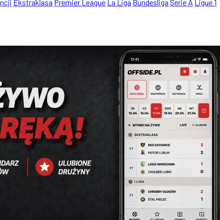
ncji
Ekstraklasa
Premier League
La Liga
Bundesliga
Serie A
Ligue 1