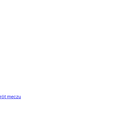
rót meczu