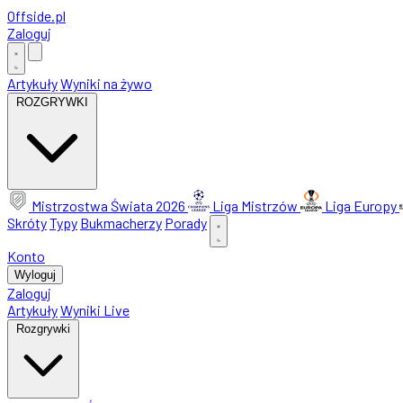
Offside
.
pl
Zaloguj
Artykuły
Wyniki na żywo
ROZGRYWKI
Mistrzostwa Świata 2026
Liga Mistrzów
Liga Europy
Skróty
Typy
Bukmacherzy
Porady
Konto
Wyloguj
Zaloguj
Artykuły
Wyniki Live
Rozgrywki