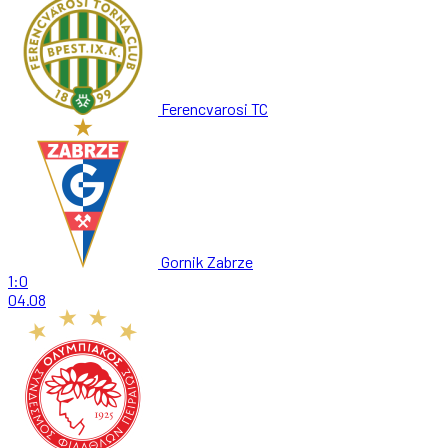
Ferencvarosi TC
Gornik Zabrze
1:0
04.08