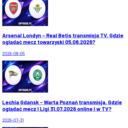
Arsenal Londyn – Real Betis transmisja TV. Gdzie
oglądać mecz towarzyski 05.08.2026?
2026-08-05
Lechia Gdansk - Warta Poznań transmisja. Gdzie
oglądać mecz I Ligi 31.07.2026 online i w TV?
2026-07-31