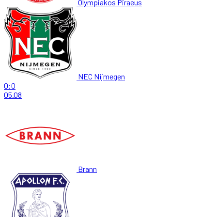
Olympiakos Piraeus
NEC Nijmegen
0:0
05.08
Brann