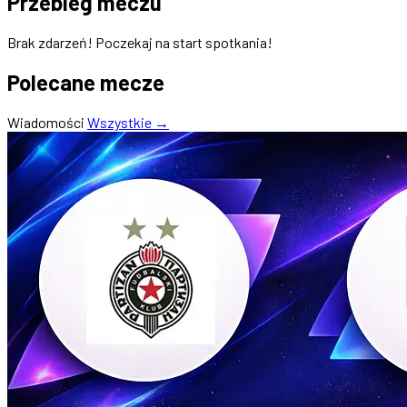
Przebieg meczu
Brak zdarzeń! Poczekaj na start spotkania!
Polecane mecze
Wiadomości
Wszystkie →