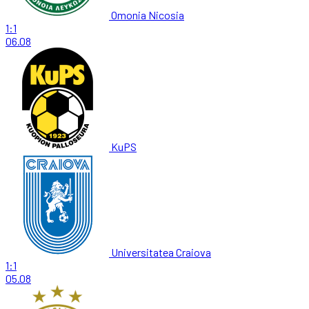
Omonia Nicosia
1:1
06.08
KuPS
Universitatea Craiova
1:1
05.08