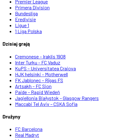
Premier League
Primera Division
Bundesliga
Eredivisie
Ligue 1
1 Liga Polska
Dzisiaj grają
Cremonese – Iraklis 1908
Inter Turku – FC Vaduz
KuPS – Universitatea Craiova
HJK helsinki – Motherwell
FK Jablonec – Rīgas FS
Artsakh – FC Sion
Paide – Rapid Wiedeń
Jagiellonia Białystok – Glasgow Rangers
Maccabi Tel Aviv – CSKA Sofia
Drużyny
FC Barcelona
Real Madryt