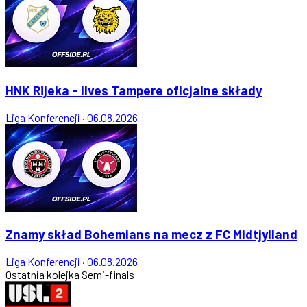
HNK Rijeka - Ilves Tampere oficjalne składy
Liga Konferencji
·
06.08.2026
Znamy skład Bohemians na mecz z FC Midtjylland
Liga Konferencji
·
06.08.2026
Ostatnia kolejka
Semi-finals