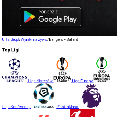
Offside.pl
/
Wyniki na żywo
/
Bangers - Ballard
Top Ligi
Liga Mistrzów
Liga Europy
Liga Konferencji
Ekstraklasa