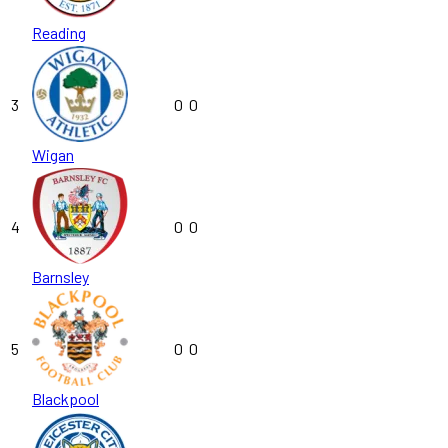
Reading
3
0
0
Wigan
4
0
0
Barnsley
5
0
0
Blackpool