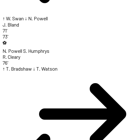
↑ W. Swan
↓ N. Powell
J. Bland
71'
73'
⚽
N. Powell
S. Humphrys
R. Cleary
76'
↑ T. Bradshaw
↓ T. Watson