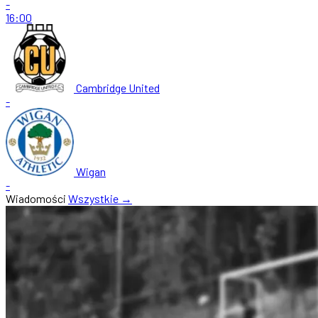
-
16:00
Cambridge United
-
Wigan
-
Wiadomości
Wszystkie →