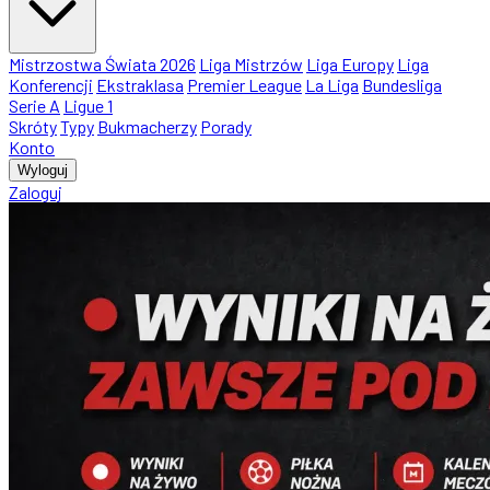
Mistrzostwa Świata 2026
Liga Mistrzów
Liga Europy
Liga
Konferencji
Ekstraklasa
Premier League
La Liga
Bundesliga
Serie A
Ligue 1
Skróty
Typy
Bukmacherzy
Porady
Konto
Wyloguj
Zaloguj