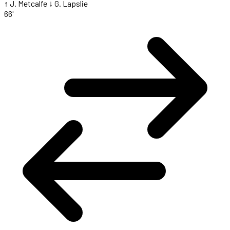
↑ J. Metcalfe
↓ G. Lapslie
66'