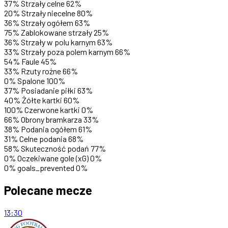
37%
Strzały celne
62%
20%
Strzały niecelne
80%
36%
Strzały ogółem
63%
75%
Zablokowane strzały
25%
36%
Strzały w polu karnym
63%
33%
Strzały poza polem karnym
66%
54%
Faule
45%
33%
Rzuty rożne
66%
0%
Spalone
100%
37%
Posiadanie piłki
63%
40%
Żółte kartki
60%
100%
Czerwone kartki
0%
66%
Obrony bramkarza
33%
38%
Podania ogółem
61%
31%
Celne podania
68%
58%
Skuteczność podań
77%
0%
Oczekiwane gole (xG)
0%
0%
goals_prevented
0%
Polecane mecze
13:30