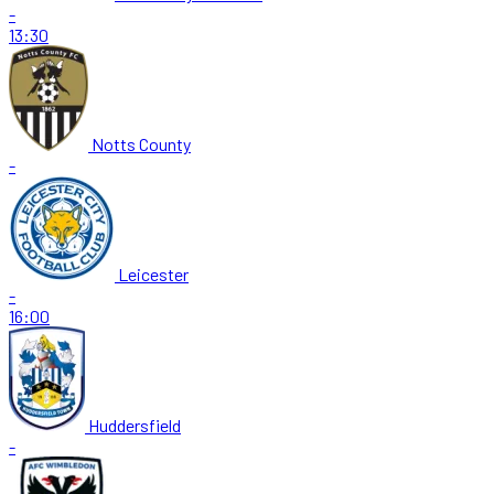
-
13:30
Notts County
-
Leicester
-
16:00
Huddersfield
-