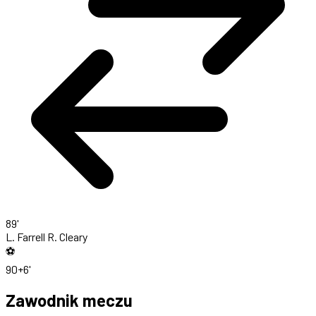
89'
L. Farrell
R. Cleary
⚽
90+6'
Zawodnik meczu