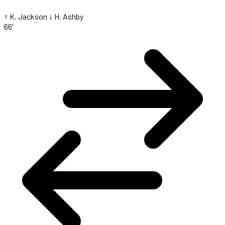
↑ K. Jackson
↓ H. Ashby
66'