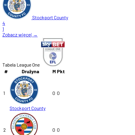
Stockport County
4
1
Zobacz więcej →
Tabela League One
#
Drużyna
M
Pkt
1
0
0
Stockport County
2
0
0