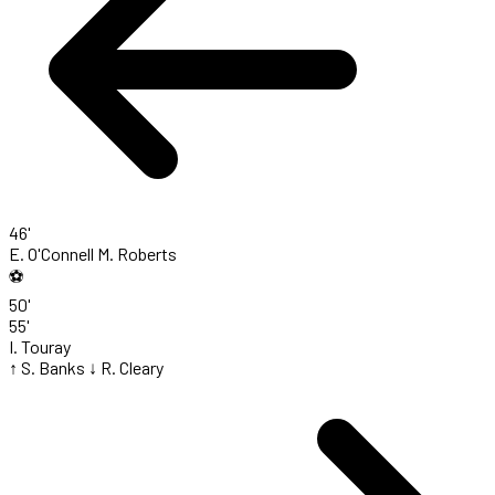
46'
E. O'Connell
M. Roberts
⚽
50'
55'
I. Touray
↑ S. Banks
↓ R. Cleary