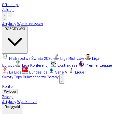
Offside
.
pl
Zaloguj
Artykuły
Wyniki na żywo
ROZGRYWKI
Mistrzostwa Świata 2026
Liga Mistrzów
Liga
Europy
Liga Konferencji
Ekstraklasa
Premier League
La Liga
Bundesliga
Serie A
Ligue 1
Skróty
Typy
Bukmacherzy
Porady
Konto
Wyloguj
Zaloguj
Artykuły
Wyniki Live
Rozgrywki