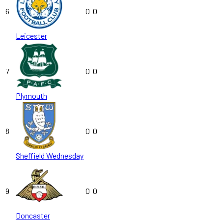
6
0
0
Leicester
7
0
0
Plymouth
8
0
0
Sheffield Wednesday
9
0
0
Doncaster