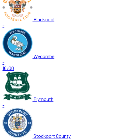
Blackpool
-
Wycombe
-
16:00
Plymouth
-
Stockport County