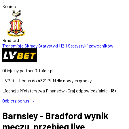
:
Koniec
Bradford
Transmisje
Składy
Statystyki
H2H
Statystyki zawodników
Oficjalny partner Offside.pl
LVBet — bonus do
4321 PLN
dla nowych graczy
Licencja Ministerstwa Finansów · Graj odpowiedzialnie · 18+
Odbierz bonus →
Barnsley - Bradford wynik
meczu, przebieg live