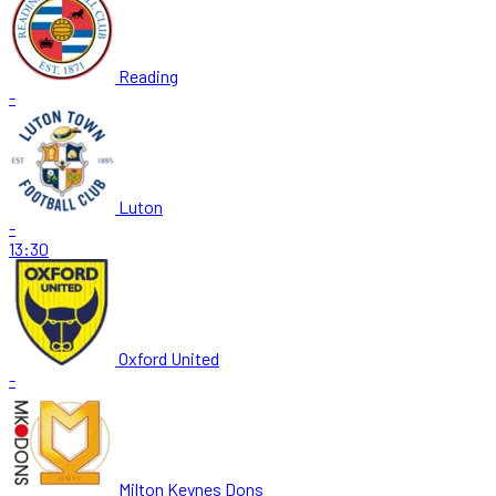
Reading
-
Luton
-
13:30
Oxford United
-
Milton Keynes Dons