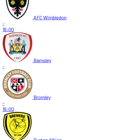
AFC Wimbledon
-
16:00
Barnsley
-
Bromley
-
16:00
Burton Albion