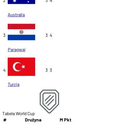
2
3
4
Australia
3
3
4
Paragwaj
4
3
3
Turcja
Tabela World Cup
#
Drużyna
M
Pkt