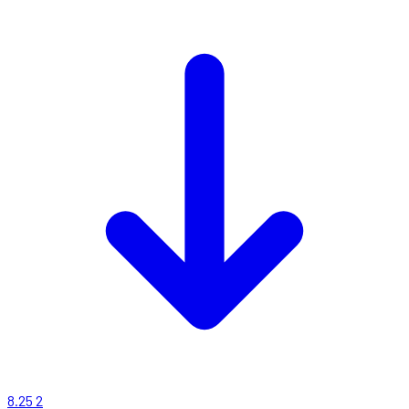
8.25
2