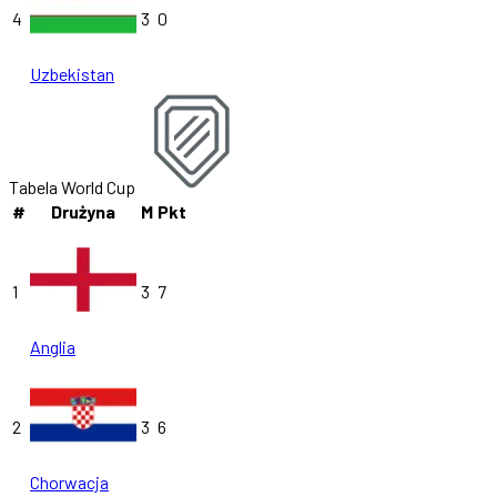
4
3
0
Uzbekistan
Tabela World Cup
#
Drużyna
M
Pkt
1
3
7
Anglia
2
3
6
Chorwacja