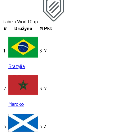
Tabela World Cup
#
Drużyna
M
Pkt
1
3
7
Brazylia
2
3
7
Maroko
3
3
3