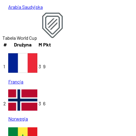
Arabia Saudyjska
Tabela World Cup
#
Drużyna
M
Pkt
1
3
9
Francja
2
3
6
Norwegia