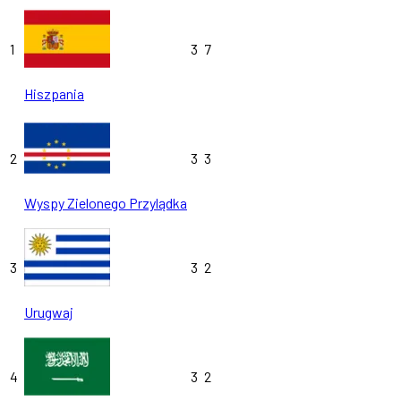
1
3
7
Hiszpania
2
3
3
Wyspy Zielonego Przylądka
3
3
2
Urugwaj
4
3
2