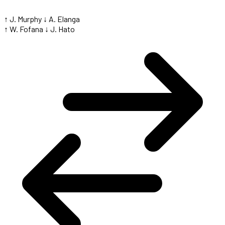
↑ J. Murphy
↓ A. Elanga
↑ W. Fofana
↓ J. Hato