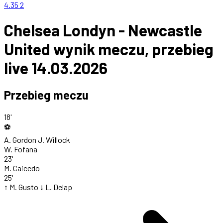
4.35
2
Chelsea Londyn - Newcastle
United wynik meczu, przebieg
live 14.03.2026
Przebieg meczu
18'
⚽
A. Gordon
J. Willock
W. Fofana
23'
M. Caicedo
25'
↑ M. Gusto
↓ L. Delap