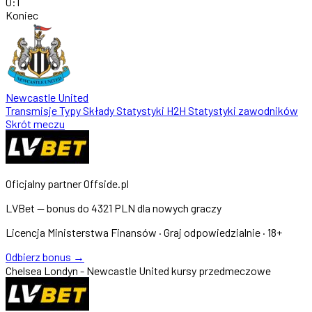
0
:
1
Koniec
Newcastle United
Transmisje
Typy
Składy
Statystyki
H2H
Statystyki zawodników
Skrót meczu
Oficjalny partner Offside.pl
LVBet — bonus do
4321 PLN
dla nowych graczy
Licencja Ministerstwa Finansów · Graj odpowiedzialnie · 18+
Odbierz bonus →
Chelsea Londyn - Newcastle United kursy przedmeczowe