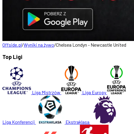
Offside.pl
/
Wyniki na żywo
/
Chelsea Londyn - Newcastle United
Top Ligi
Liga Mistrzów
Liga Europy
Liga Konferencji
Ekstraklasa