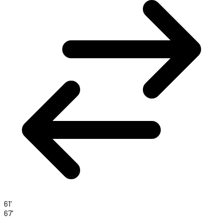
61'
67'