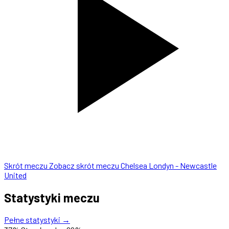
Skrót meczu
Zobacz skrót meczu Chelsea Londyn - Newcastle
United
Statystyki meczu
Pełne statystyki →