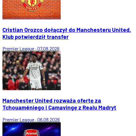
Cristian Orozco dołączył do Manchesteru United.
Klub potwierdził transfer
Premier League
·
07.08.2026
Manchester United rozważa ofertę za
Tchouaméniego i Camavingę z Realu Madryt
Premier League
·
06.08.2026