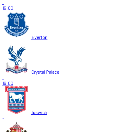
-
16:00
Everton
-
Crystal Palace
-
16:00
Ipswich
-