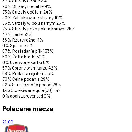
37%
Strzały celne
62%
90%
Strzały niecelne
9%
75%
Strzały ogółem
24%
90%
Zablokowane strzały
10%
76%
Strzały w polu karnym
23%
75%
Strzały poza polem karnym
25%
47%
Faule
52%
88%
Rzuty rożne
11%
0%
Spalone
0%
67%
Posiadanie piłki
33%
50%
Żółte kartki
50%
0%
Czerwone kartki
0%
57%
Obrony bramkarza
42%
66%
Podania ogółem
33%
70%
Celne podania
29%
92%
Skuteczność podań
78%
1.43
Oczekiwane gole (xG)
1.42
0%
goals_prevented
0%
Polecane mecze
21:00