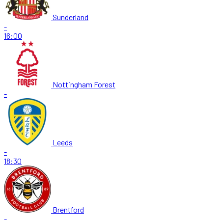
Sunderland
-
16:00
Nottingham Forest
-
Leeds
-
18:30
Brentford
-