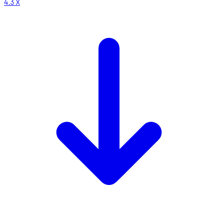
4.3
X