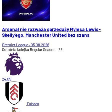
Arsenal nie rozważa sprzedaży Mylesa Lewis-
Skelly’ego. Manchester United bez szans
Premier League
·
05.08.2026
Ostatnia kolejka
Regular Season - 38
24.05
Fulham