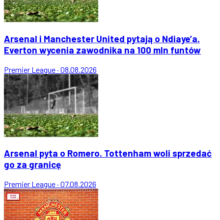
Arsenal i Manchester United pytają o Ndiaye’a.
Everton wycenia zawodnika na 100 mln funtów
Premier League
·
08.08.2026
Arsenal pyta o Romero. Tottenham woli sprzedać
go za granicę
Premier League
·
07.08.2026