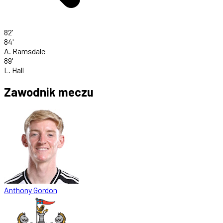
82'
84'
A. Ramsdale
89'
L. Hall
Zawodnik meczu
Anthony Gordon