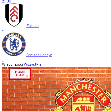
21:00
Fulham
-
Chelsea Londyn
-
Wiadomości
Wszystkie →