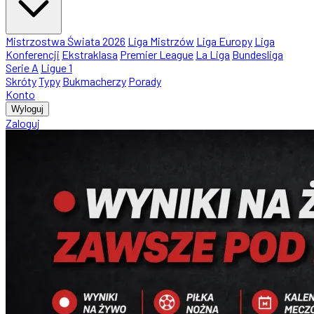
Mistrzostwa Świata 2026
Liga Mistrzów
Liga Europy
Liga
Konferencji
Ekstraklasa
Premier League
La Liga
Bundesliga
Serie A
Ligue 1
Skróty
Typy
Bukmacherzy
Porady
Konto
Wyloguj
Zaloguj