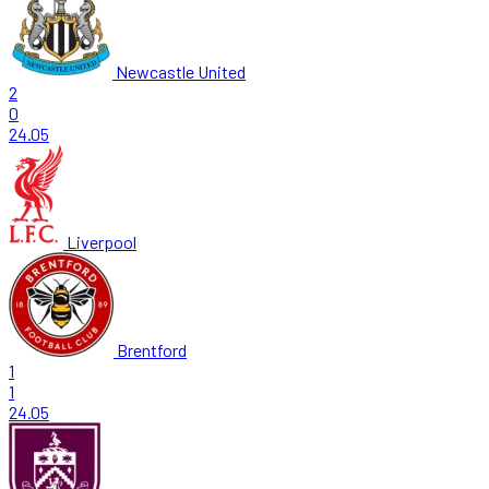
Newcastle United
2
0
24.05
Liverpool
Brentford
1
1
24.05