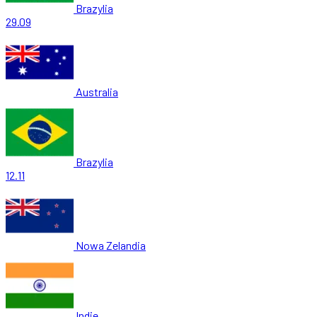
Brazylia
29.09
Australia
Brazylia
12.11
Nowa Zelandia
Indie