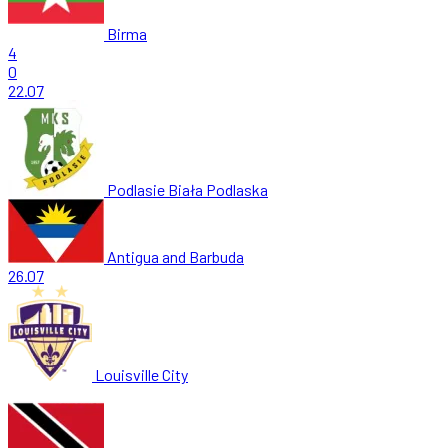
Birma
4
0
22.07
Podlasie Biała Podlaska
Antigua and Barbuda
26.07
Louisville City