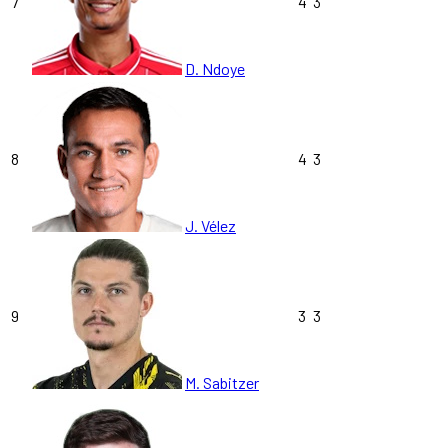
7
4
3
D. Ndoye
8
4
3
J. Vélez
9
3
3
M. Sabitzer