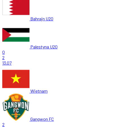
Bahrajn U20
Palestyna U20
0
2
13.07
Wietnam
Gangwon FC
2