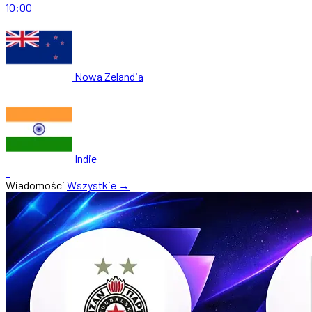
10:00
Nowa Zelandia
-
Indie
-
Wiadomości
Wszystkie →