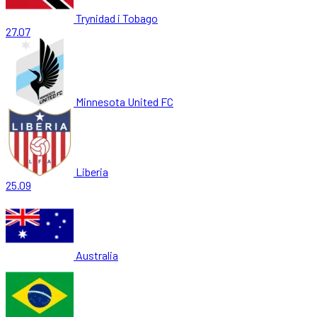
Trynidad i Tobago
27.07
Minnesota United FC
Liberia
25.09
Australia