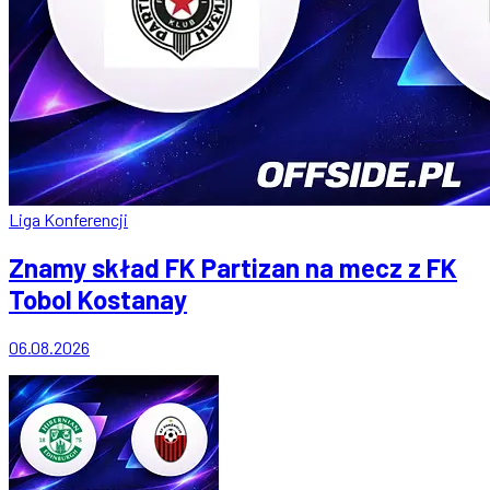
Liga Konferencji
Znamy skład FK Partizan na mecz z FK
Tobol Kostanay
06.08.2026