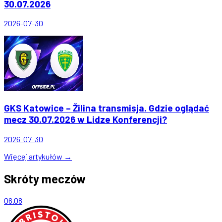
30.07.2026
2026-07-30
GKS Katowice – Žilina transmisja. Gdzie oglądać
mecz 30.07.2026 w Lidze Konferencji?
2026-07-30
Więcej artykułów →
Skróty meczów
06.08