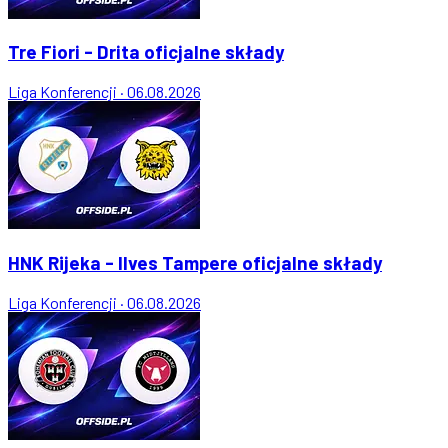
Tre Fiori - Drita oficjalne składy
Liga Konferencji
·
06.08.2026
HNK Rijeka - Ilves Tampere oficjalne składy
Liga Konferencji
·
06.08.2026