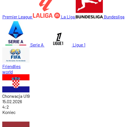
Premier League
La Liga
Bundesliga
Serie A
Ligue 1
Friendlies
world
Chorwacja U19
15.02.2026
4
:
2
Koniec