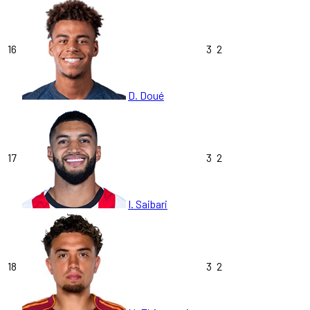
16
3
2
D. Doué
17
3
2
I. Saibari
18
3
2