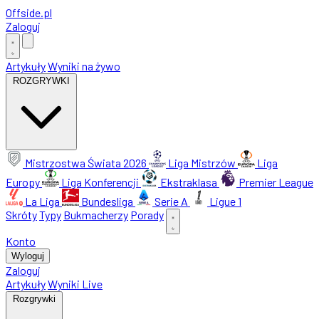
Offside
.
pl
Zaloguj
Artykuły
Wyniki na żywo
ROZGRYWKI
Mistrzostwa Świata 2026
Liga Mistrzów
Liga
Europy
Liga Konferencji
Ekstraklasa
Premier League
La Liga
Bundesliga
Serie A
Ligue 1
Skróty
Typy
Bukmacherzy
Porady
Konto
Wyloguj
Zaloguj
Artykuły
Wyniki Live
Rozgrywki