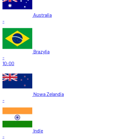
Australia
-
Brazylia
-
10:00
Nowa Zelandia
-
Indie
-