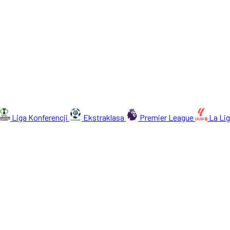
Liga Konferencji
Ekstraklasa
Premier League
La Li