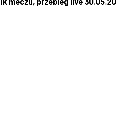
ik meczu, przebieg live 30.05.2