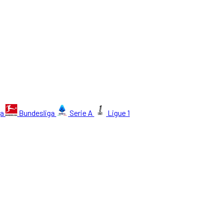
ga
Bundesliga
Serie A
Ligue 1