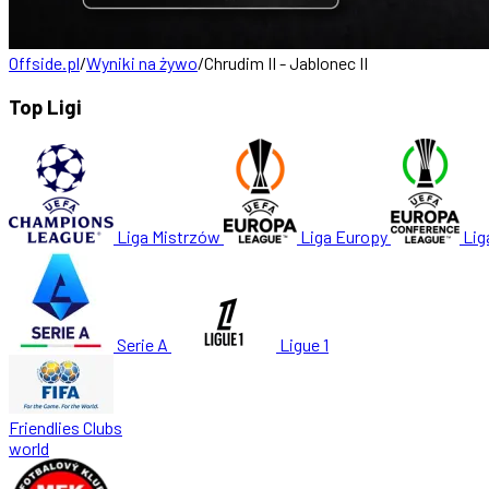
Offside.pl
/
Wyniki na żywo
/
Chrudim II - Jablonec II
Top Ligi
Liga Mistrzów
Liga Europy
Lig
Serie A
Ligue 1
Friendlies Clubs
world