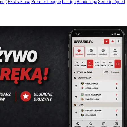
ncji
Ekstraklasa
Premier League
La Liga
Bundesliga
Serie A
Ligue 1