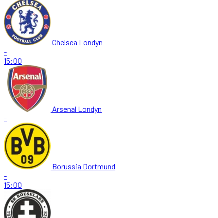
Chelsea Londyn
-
15:00
Arsenal Londyn
-
Borussia Dortmund
-
15:00