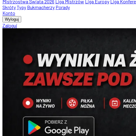
Mistrzostwa Świata 2026
Liga Mistrzów
Liga Europy
Liga Konfere
Skróty
Typy
Bukmacherzy
Porady
Konto
Wyloguj
Zaloguj