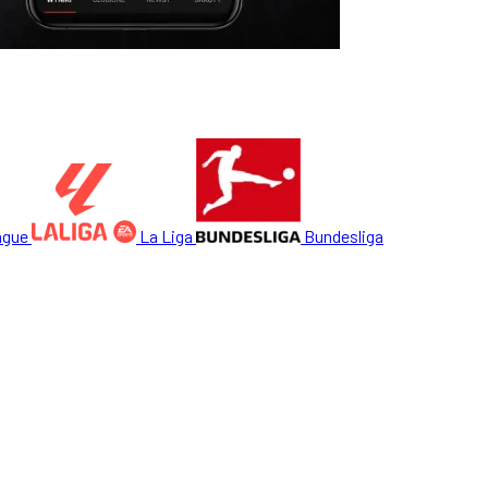
ague
La Liga
Bundesliga