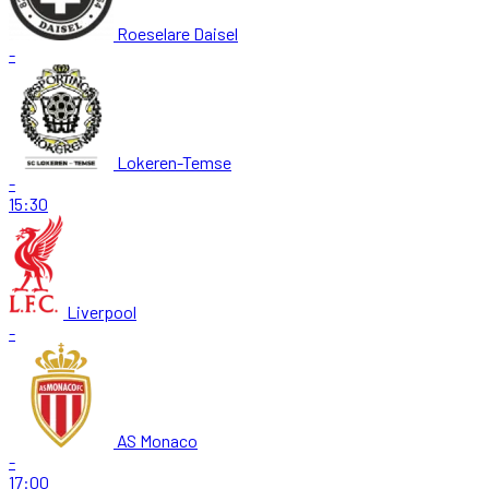
Roeselare Daisel
-
Lokeren-Temse
-
15:30
Liverpool
-
AS Monaco
-
17:00