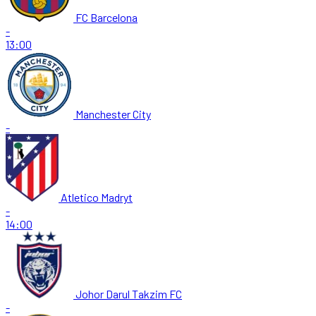
FC Barcelona
-
13:00
Manchester City
-
Atletico Madryt
-
14:00
Johor Darul Takzim FC
-