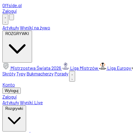
Offside
.
pl
Zaloguj
Artykuły
Wyniki na żywo
ROZGRYWKI
Mistrzostwa Świata 2026
Liga Mistrzów
Liga Europy
Skróty
Typy
Bukmacherzy
Porady
Konto
Wyloguj
Zaloguj
Artykuły
Wyniki Live
Rozgrywki