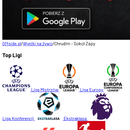
Offside.pl
/
Wyniki na żywo
/
Chrudim - Sokol Zápy
Top Ligi
Liga Mistrzów
Liga Europy
Liga Konferencji
Ekstraklasa