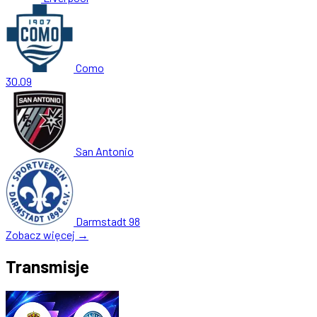
Como
30.09
San Antonio
Darmstadt 98
Zobacz więcej →
Transmisje