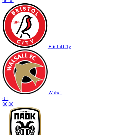
06.08
Bristol City
Walsall
0:1
06.08