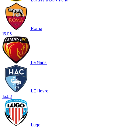
Roma
15.08
Le Mans
LE Havre
15.08
Lugo