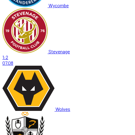
Wycombe
Stevenage
1:2
07.08
Wolves