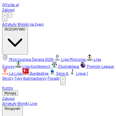
Offside
.
pl
Zaloguj
Artykuły
Wyniki na żywo
ROZGRYWKI
Mistrzostwa Świata 2026
Liga Mistrzów
Liga
Europy
Liga Konferencji
Ekstraklasa
Premier League
La Liga
Bundesliga
Serie A
Ligue 1
Skróty
Typy
Bukmacherzy
Porady
Konto
Wyloguj
Zaloguj
Artykuły
Wyniki Live
Rozgrywki