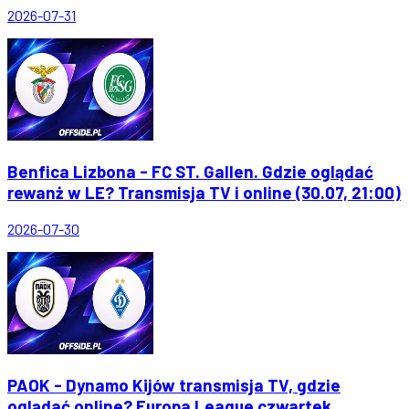
2026-07-31
Benfica Lizbona - FC ST. Gallen. Gdzie oglądać
rewanż w LE? Transmisja TV i online (30.07, 21:00)
2026-07-30
PAOK - Dynamo Kijów transmisja TV, gdzie
oglądać online? Europa League czwartek