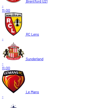
Brentford U21
-
11:00
RC Lens
-
Sunderland
-
11:00
Le Mans
-