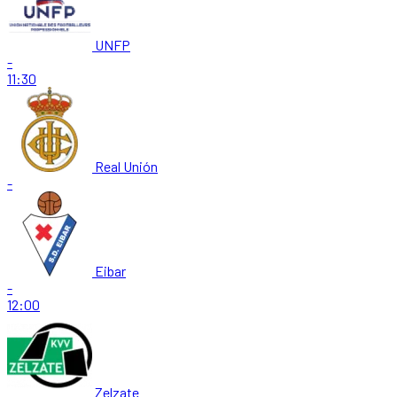
UNFP
-
11:30
Real Unión
-
Eibar
-
12:00
Zelzate