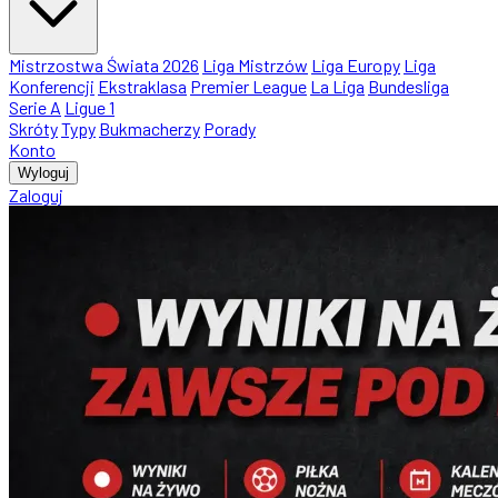
Mistrzostwa Świata 2026
Liga Mistrzów
Liga Europy
Liga
Konferencji
Ekstraklasa
Premier League
La Liga
Bundesliga
Serie A
Ligue 1
Skróty
Typy
Bukmacherzy
Porady
Konto
Wyloguj
Zaloguj