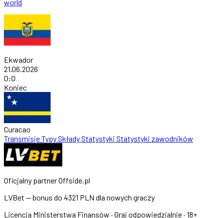
world
Ekwador
21.06.2026
0
:
0
Koniec
Curacao
Transmisje
Typy
Składy
Statystyki
Statystyki zawodników
Oficjalny partner Offside.pl
LVBet — bonus do
4321 PLN
dla nowych graczy
Licencja Ministerstwa Finansów · Graj odpowiedzialnie · 18+