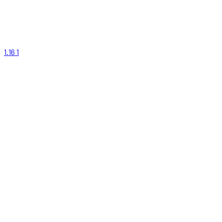
1.16
1