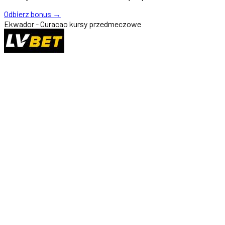
Odbierz bonus →
Ekwador - Curacao kursy przedmeczowe